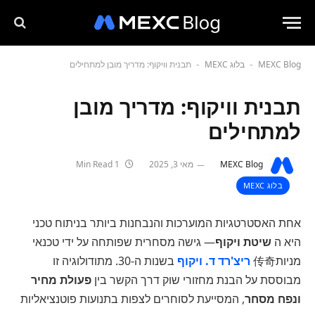
MEXC Blog
בלוג MEXC
תבנית וויקוף: מדריך מובן למתחילים
-
-
תבנית וויקוף: מדריך מובן
למתחילים
MEXC Blog
מאי 3, 2025
1 Min Read
בלוג MEXC
אחת האסטרטגיות המוערכות והנבחנות ביותר בניתוח טכני
היא ה
שיטת ויקוף
— גישה מסחרית שפותחה על ידי טכנאי
מניות传奇
ריצ'רד ד. ויקוף
בשנות ה-30. מתודולוגיה זו
מבוססת על הבנת מחזורי שוק דרך הקשר בין
פעולת מחיר
ונפח מסחר
, המסייעת לסוחרים לצפות בתנועות פוטנציאליות