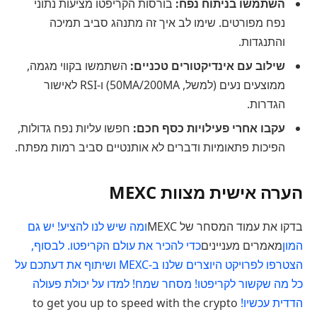
השתמשו בניתוח נפח:
בורסות הקריפטו מציעות נתוני
נפח מפורטים. שימו לב איך זה מתנהג סביב תמיכה
והתנגדות.
שילוב עם אינדיקטורים טכניים:
השתמשו בקווי מגמה,
ממוצעים נעים (למשל, 50MA/200MA) ו-RSI לאישור
הגדרות.
עקבו אחרי פעילויות כסף חכם:
חפשו עליות נפח גדולות,
הפיכות פתאומיות ודברים לא אותנטיים סביב רמות מפתח.
הערה אישית מצוות MEXC
בדקו את עמוד המסחר של MEXC
ומה שיש לנו להציע! יש גם
המון
מאמרים מעניינים
כדי להכיר את עולם הקריפטו. לבסוף,
הצטרפו לפרויקט היוצרים שלנו ב-MEXC ושיתוף את דעתכם על
כל מה שקשור לקריפטו! מסחר שמח! למדו על יכולת פעולה
הדדית עכשיו!
to get you up to speed with the crypto