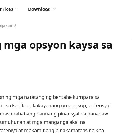
Prices
Download
ga stock?
g mga opsyon kaysa sa
on ng mga natatanging bentahe kumpara sa
hil sa kanilang kakayahang umangkop, potensyal
t mas mababang paunang pinansyal na pananaw.
mumuhunan at mga mangangalakal na
ratehiya at makamit ang pinakamataas na kita.