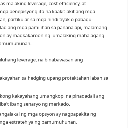
 malaking leverage, cost-efficiency, at
mga benepisyong ito na kaakit-akit ang mga
partikular sa mga hindi tiyak o pabagu-
ad ang mga pamilihan sa pananalapi, malamang
yon ay magkakaroon ng lumalaking mahalagang
 pamumuhunan.
luhang leverage, na binabawasan ang
akayahan sa hedging upang protektahan laban sa
ikong kakayahang umangkop, na pinadadali ang
ba’t ibang senaryo ng merkado.
gangalakal ng mga opsyon ay nagpapakita ng
a mga estratehiya ng pamumuhunan.