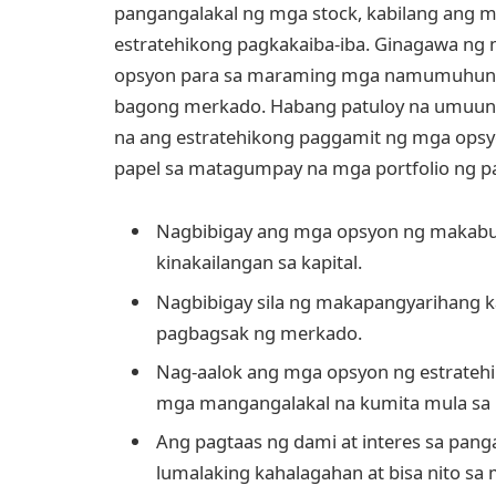
pangangalakal ng mga stock, kabilang ang mas
estratehikong pagkakaiba-iba. Ginagawa ng 
opsyon para sa maraming mga namumuhunan, 
bagong merkado. Habang patuloy na umuunl
na ang estratehikong paggamit ng mga ops
papel sa matagumpay na mga portfolio ng
Nagbibigay ang mga opsyon ng makabu
kinakailangan sa kapital.
Nagbibigay sila ng makapangyarihang k
pagbagsak ng merkado.
Nag-aalok ang mga opsyon ng estrateh
mga mangangalakal na kumita mula sa i
Ang pagtaas ng dami at interes sa pan
lumalaking kahalagahan at bisa nito s