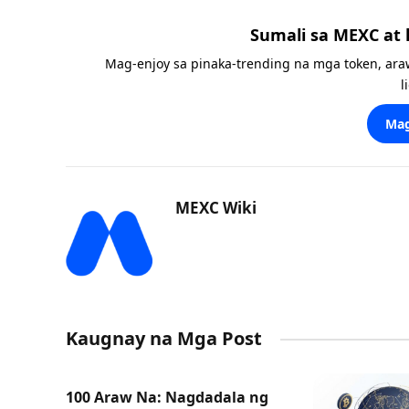
Sumali sa MEXC at
Mag-enjoy sa pinaka-trending na mga token, ara
l
Mag
MEXC Wiki
Kaugnay na Mga Post
100 Araw Na: Nagdadala ng