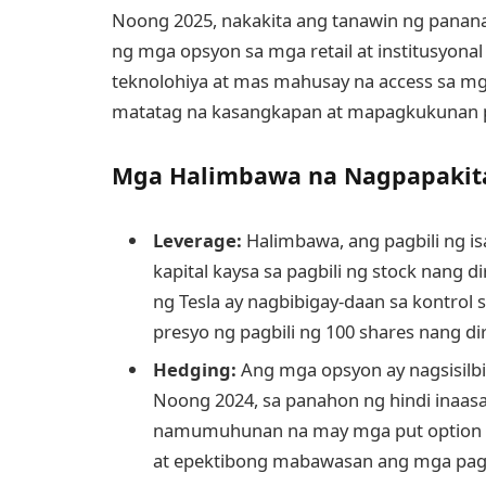
Noong 2025, nakakita ang tanawin ng panan
ng mga opsyon sa mga retail at institusyo
teknolohiya at mas mahusay na access sa mg
matatag na kasangkapan at mapagkukunan p
Mga Halimbawa na Nagpapakit
Leverage:
Halimbawa, ang pagbili ng i
kapital kaysa sa pagbili ng stock nang di
ng Tesla ay nagbibigay-daan sa kontrol 
presyo ng pagbili ng 100 shares nang di
Hedging:
Ang mga opsyon ay nagsisilb
Noong 2024, sa panahon ng hindi inaa
namumuhunan na may mga put option a
at epektibong mabawasan ang mga pagk