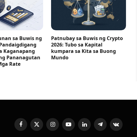
nan sa Buwis ng
Patnubay sa Buwis ng Crypto
 Pandaigdigang
2026: Tubo sa Kapital
ga Kaganapang
kumpara sa Kita sa Buong
ng Pananagutan
Mundo
Mga Rate
Facebook
X
Instagram
YouTube
LinkedIn
Telegram
VKontakte
(Twitter)