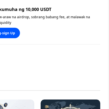
 kumuha ng 10,000 USDT
w-araw na airdrop, sobrang babang fee, at malawak na
iquidity
-sign Up