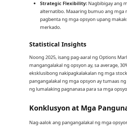
Strategic Flexibility:
Nagbibigay ang m
alternatibo. Maaaring bumuo ang mga 
pagbenta ng mga opsyon upang makakuha
merkado.
Statistical Insights
Noong 2025, isang pag-aaral ng Options Mar
mangangalakal ng opsyon ay, sa average, 30%
eksklusibong nakipagkalakalan ng mga stock
pangangalakal ng mga opsyon ay tumaas ng
ng lumalaking pagnanasa para sa mga op
Konklusyon at Mga Pangun
Nag-aalok ang pangangalakal ng mga opsyo