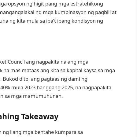
ga opsyon ng higit pang mga estratehikong
mangangalakal ng mga kumbinasyon ng pagbili at
 ng kita mula sa iba’t ibang kondisyon ng
ket Council ang nagpakita na ang mga
 na mas mataas ang kita sa kapital kaysa sa mga
. Bukod dito, ang pagtaas ng dami ng
 40% mula 2023 hanggang 2025, na nagpapakita
syon sa mga mamumuhunan.
ahing Takeaway
n ng ilang mga bentahe kumpara sa