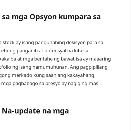
 sa mga Opsyon kumpara sa
 stock ay isang pangunahing desisyon para sa
ong panganib at potensyal na kita sa
aiba at mga bentahe ng bawat isa ay maaaring
folio ng isang namumuhunan. Ang pagpipiliang
bagong merkado kung saan ang kakayahang
 mga pagbabago sa presyo ay nagiging mas
t Na-update na mga