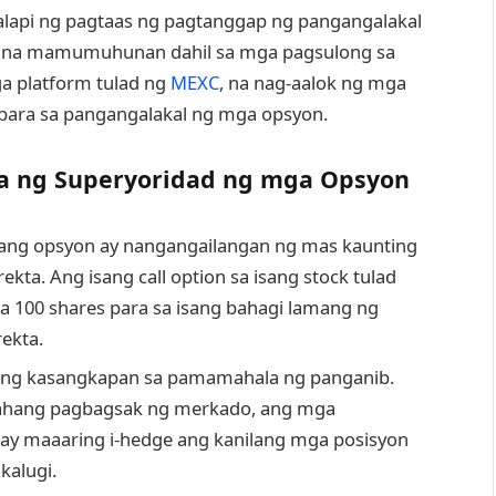
alapi ng pagtaas ng pagtanggap ng pangangalakal
nal na mamumuhunan dahil sa mga pagsulong sa
a platform tulad ng
MEXC
, na nag-aalok ng mga
ara sa pangangalakal ng mga opsyon.
a ng Superyoridad ng mga Opsyon
sang opsyon ay nangangailangan ng mas kaunting
rekta. Ang isang call option sa isang stock tulad
sa 100 shares para sa isang bahagi lamang ng
rekta.
ing kasangkapan sa pamamahala ng panganib.
sahang pagbagsak ng merkado, ang mga
y maaaring i-hedge ang kanilang mga posisyon
alugi.