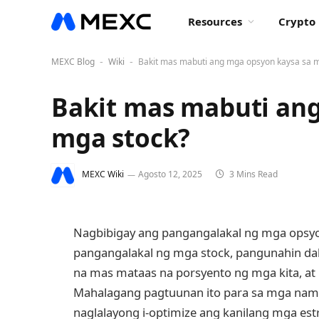
Resources
Crypto 
MEXC Blog
Wiki
Bakit mas mabuti ang mga opsyon kaysa sa m
-
-
Bakit mas mabuti an
mga stock?
MEXC Wiki
Agosto 12, 2025
3 Mins Read
Nagbibigay ang pangangalakal ng mga opsy
pangangalakal ng mga stock, pangunahin da
na mas mataas na porsyento ng mga kita, a
Mahalagang pagtuunan ito para sa mga na
naglalayong i-optimize ang kanilang mga est