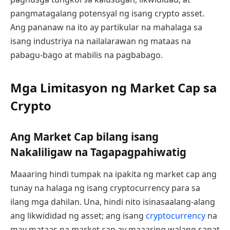
pangmatagalang potensyal ng isang crypto asset.
Ang pananaw na ito ay partikular na mahalaga sa
isang industriya na nailalarawan ng mataas na
pabagu-bago at mabilis na pagbabago.
Mga Limitasyon ng Market Cap sa
Crypto
Ang Market Cap bilang isang
Nakaliligaw na Tagapagpahiwatig
Maaaring hindi tumpak na ipakita ng market cap ang
tunay na halaga ng isang cryptocurrency para sa
ilang mga dahilan. Una, hindi nito isinasaalang-alang
ang likwididad ng asset; ang isang
cryptocurrency
na
may mataas na market cap ay maaaring walang sapat