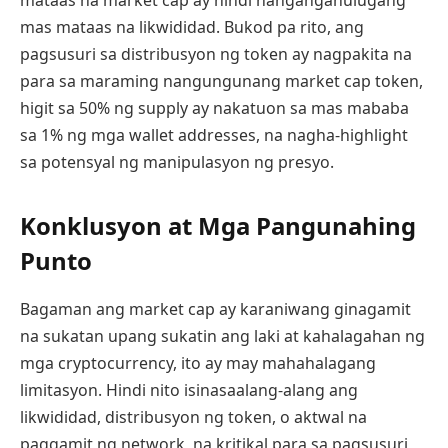
mas mataas na likwididad. Bukod pa rito, ang
pagsusuri sa distribusyon ng token ay nagpakita na
para sa maraming nangungunang market cap token,
higit sa 50% ng supply ay nakatuon sa mas mababa
sa 1% ng mga wallet addresses, na nagha-highlight
sa potensyal ng manipulasyon ng presyo.
Konklusyon at Mga Pangunahing
Punto
Bagaman ang market cap ay karaniwang ginagamit
na sukatan upang sukatin ang laki at kahalagahan ng
mga cryptocurrency, ito ay may mahahalagang
limitasyon. Hindi nito isinasaalang-alang ang
likwididad, distribusyon ng token, o aktwal na
paggamit ng network, na kritikal para sa pagsusuri