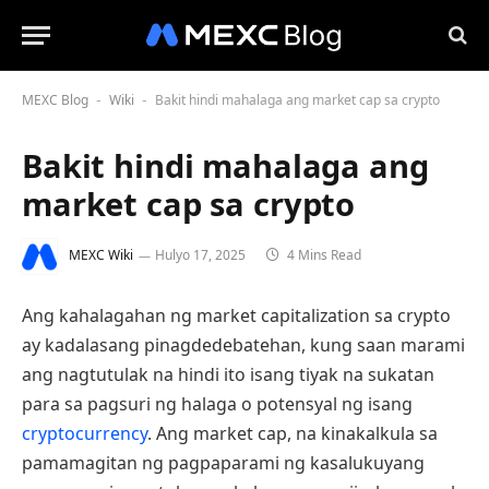
MEXC Blog
Wiki
Bakit hindi mahalaga ang market cap sa crypto
-
-
Bakit hindi mahalaga ang
market cap sa crypto
MEXC Wiki
Hulyo 17, 2025
4 Mins Read
Ang kahalagahan ng market capitalization sa crypto
ay kadalasang pinagdedebatehan, kung saan marami
ang nagtutulak na hindi ito isang tiyak na sukatan
para sa pagsuri ng halaga o potensyal ng isang
cryptocurrency
. Ang market cap, na kinakalkula sa
pamamagitan ng pagpaparami ng kasalukuyang