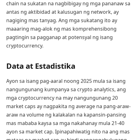
chain na sukatan na nagbibigay ng mga pananaw sa
antas ng aktibidad at kalusugan ng network, ay
nagiging mas tanyag. Ang mga sukatang ito ay
maaaring mag-alok ng mas komprehensibong
pagtingin sa pagganap at potensyal ng isang
cryptocurrency.
Data at Estadistika
Ayon sa isang pag-aaral noong 2025 mula sa isang
nangungunang kumpanya sa crypto analytics, ang
mga cryptocurrency na may nangungunang 20
market caps ay nagpakita ng average na pang-araw-
araw na volume ng kalakalan na kapansin-pansing
mas mababa kaysa sa mga nakahanay mula 21-40
ayon sa market cap. Ipinapahiwatig nito na ang mas
mataas na market cap ay hindi nangangahulugang