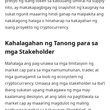
presyo ng isang token sa kabuuang umiiral na supply
nito, ay makakapagbigay ng snapshot ng kaugnay na
sukat ngunit maaaring hindi ganap na maipakita ang
nakatagong halaga o hinaharap na kakayahan ng
isang proyekto ng cryptocurrency.
Kahalagahan ng Tanong para sa
mga Stakeholder
Mahalaga ang pag-unawa sa mga limitasyon ng
market cap para sa mga namumuhunan, trader, at
mga gumagamit sa loob ng ecosystem ng
cryptocurrency. Umaasa ang mga stakeholder sa iba’t
ibang sukatan upang makagawa ng mga may
kaalamang desisyon, at ang labis na pagtitiwala sa
market cap ay maaaring magdulot ng maling
paghusga tungkol sa kalusugan, likwididad, at