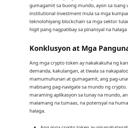
gumagamit sa buong mundo, ayon sa isang u
institutional investment mula sa mga kumpa
teknolohiyang blockchain sa mga sektor tula
higit pang nagpatibay sa pinansyal na halaga
Konklusyon at Mga Pangun
Ang mga crypto token ay nakakakuha ng kan
demanda, kakulangan, at tiwala sa nakapalo
mamumuhunan at gumagamit, ang pag-unawa
mabisang pag-navigate sa mundo ng crypto.
maraming aplikasyon sa tunay na mundo, an
malamang na tumaas, na potensyal na huma
halaga.
Ang mga crypto token ay pinapahalagah