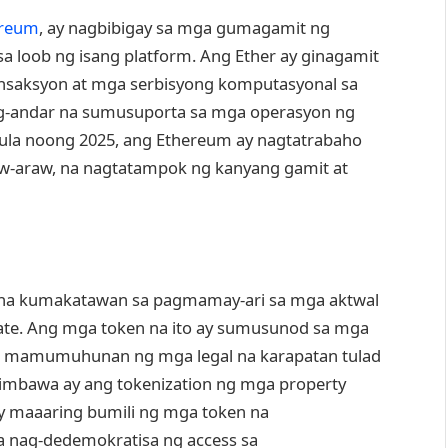
ereum
, ay nagbibigay sa mga gumagamit ng
 sa loob ng isang platform. Ang Ether ay ginagamit
nsaksyon at mga serbisyong komputasyonal sa
g-andar na sumusuporta sa mga operasyon ng
Mula noong 2025, ang Ethereum ay nagtatrabaho
aw-araw, na nagtatampok ng kanyang gamit at
et na kumakatawan sa pagmamay-ari sa mga aktwal
state. Ang mga token na ito ay sumusunod sa mga
ga mamumuhunan ng mga legal na karapatan tulad
limbawa ay ang tokenization ng mga property
 maaaring bumili ng mga token na
na nag-dedemokratisa ng access sa