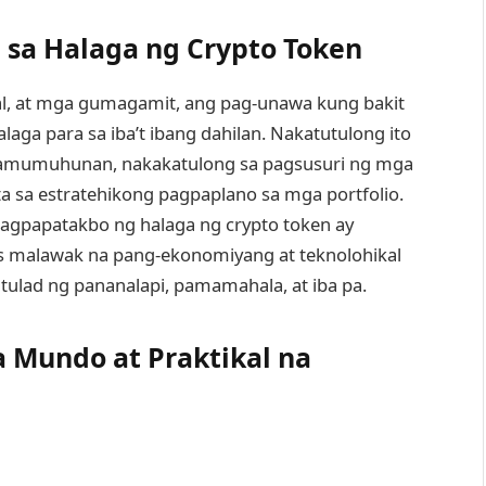
sa Halaga ng Crypto Token
 at mga gumagamit, ang pag-unawa kung bakit
aga para sa iba’t ibang dahilan. Nakatutulong ito
pamumuhunan, nakakatulong sa pagsusuri ng mga
ta sa estratehikong pagpaplano sa mga portfolio.
nagpapatakbo ng halaga ng crypto token ay
malawak na pang-ekonomiyang at teknolohikal
tulad ng pananalapi, pamamahala, at iba pa.
 Mundo at Praktikal na