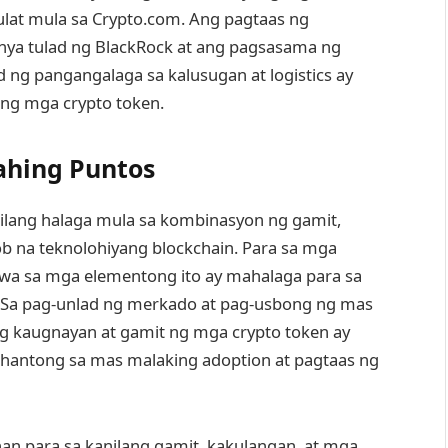
lat mula sa Crypto.com. Ang pagtaas ng
nya tulad ng BlackRock at ang pagsasama ng
d ng pangangalaga sa kalusugan at logistics ay
 ng mga crypto token.
ahing Puntos
ilang halaga mula sa kombinasyon ng gamit,
ob na teknolohiyang blockchain. Para sa mga
 sa mga elementong ito ay mahalaga para sa
 Sa pag-unlad ng merkado at pag-usbong ng mas
g kaugnayan at gamit ng mga crypto token ay
hantong sa mas malaking adoption at pagtaas ng
an para sa kanilang gamit, kakulangan, at mga