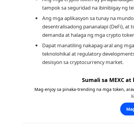
tampok sa seguridad na ibinibigay ng t
Ang mga aplikasyon sa tunay na mundo
desentralisadong pananalapi (DeFi), at
demanda at halaga ng mga crypto token
Dapat manatiling nakapag-aral ang m
teknolohikal at regulatory developme
desisyon sa cryptocurrency market.
Sumali sa MEXC at
Mag-enjoy sa pinaka-trending na mga token, ara
l
Mag