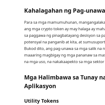
Kahalagahan ng Pag-unawa 
Para sa mga mamumuhunan, mangangalakal,
ang mga crypto token ay may halaga ay mahal
sa paggawa ng pinagbatayang desisyon sa 
potensyal na panganib at kita, at sumusupor
Bukod dito, ang pag-unawa sa mga salik na 
maaaring magbigay ng mga pananaw sa mas 
na mga uso, na nakakaapekto sa mga sektor 
Mga Halimbawa sa Tunay na
Aplikasyon
Utility Tokens