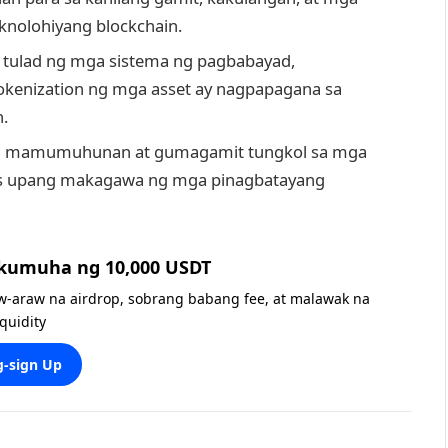
eknolohiyang blockchain.
 tulad ng mga sistema ng pagbabayad,
 tokenization ng mga asset ay nagpapagana sa
.
ga mamumuhunan at gumagamit tungkol sa mga
nts upang makagawa ng mga pinagbatayang
 kumuha ng 10,000 USDT
w-araw na airdrop, sobrang babang fee, at malawak na
iquidity
-sign Up