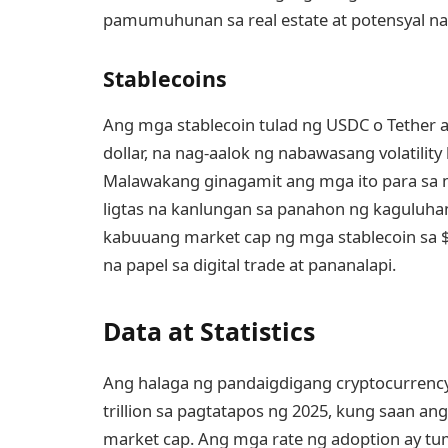
pamumuhunan sa real estate at potensyal na
Stablecoins
Ang mga stablecoin tulad ng USDC o Tether 
dollar, na nag-aalok ng nabawasang volatilit
Malawakang ginagamit ang mga ito para sa m
ligtas na kanlungan sa panahon ng kaguluh
kabuuang market cap ng mga stablecoin sa $20
na papel sa digital trade at pananalapi.
Data at Statistics
Ang halaga ng pandaigdigang cryptocurrenc
trillion sa pagtatapos ng 2025, kung saan an
market cap. Ang mga rate ng adoption ay tu