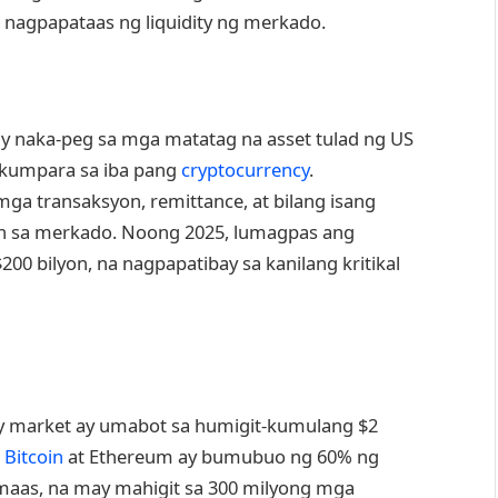
 nagpapataas ng liquidity ng merkado.
ay naka-peg sa mga matatag na asset tulad ng US
y kumpara sa iba pang
cryptocurrency
.
ga transaksyon, remittance, at bilang isang
an sa merkado. Noong 2025, lumagpas ang
0 bilyon, na nagpapatibay sa kanilang kritikal
y market ay umabot sa humigit-kumulang $2
g
Bitcoin
at Ethereum ay bumubuo ng 60% ng
maas, na may mahigit sa 300 milyong mga