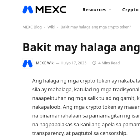
Resources
Crypto 
MEXC Blog
Wiki
Bakit may halaga ang mga crypto token?
-
-
Bakit may halaga ang
MEXC Wiki
Hulyo 17, 2025
4 Mins Read
Ang halaga ng mga crypto token ay nakabata
sila ay mahalaga, katulad ng mga tradisyonal 
naaapektuhan ng mga salik tulad ng gamit, 
nakapaloob. Ang mga crypto token ay maaari
na pinamamahalaan sa pamamagitan ng isang
na nagpapalakas sa kanilang apela sa pamam
transparency, at pagtutol sa censorship.