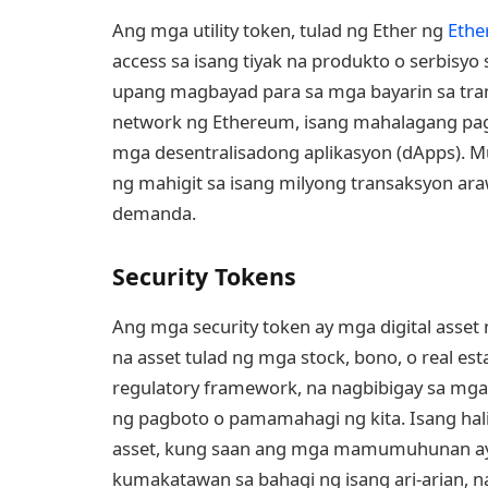
Ang mga utility token, tulad ng Ether ng
Eth
access sa isang tiyak na produkto o serbisyo
upang magbayad para sa mga bayarin sa tra
network ng Ethereum, isang mahalagang pa
mga desentralisadong aplikasyon (dApps). 
ng mahigit sa isang milyong transaksyon ar
demanda.
Security Tokens
Ang mga security token ay mga digital ass
na asset tulad ng mga stock, bono, o real e
regulatory framework, na nagbibigay sa m
ng pagboto o pamamahagi ng kita. Isang ha
asset, kung saan ang mga mamumuhunan ay
kumakatawan sa bahagi ng isang ari-arian, 