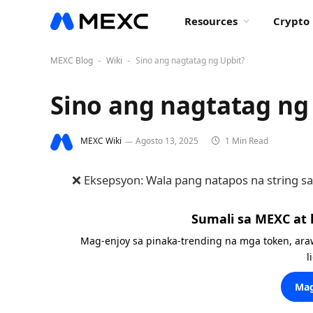
Resources
Crypto 
MEXC Blog
Wiki
Sino ang nagtatag ng Upbit?
-
-
Sino ang nagtatag ng
MEXC Wiki
Agosto 13, 2025
1 Min Read
❌ Eksepsyon: Wala pang natapos na string sa
Sumali sa MEXC at
Mag-enjoy sa pinaka-trending na mga token, ara
l
Mag