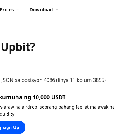
Prices
Download
 Upbit?
 JSON sa posisyon 4086 (linya 11 kolum 3855)
 kumuha ng 10,000 USDT
w-araw na airdrop, sobrang babang fee, at malawak na
iquidity
-sign Up