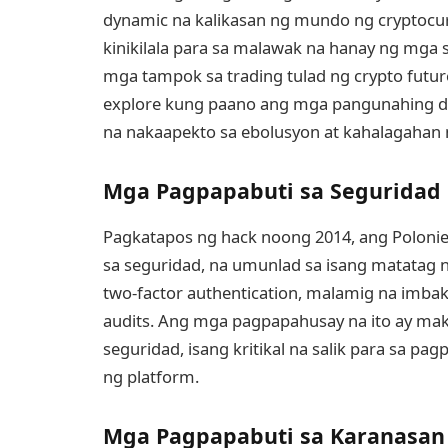
dynamic na kalikasan ng mundo ng cryptocurr
kinikilala para sa malawak na hanay ng mga
mga tampok sa trading tulad ng crypto future
explore kung paano ang mga pangunahing des
na nakaapekto sa ebolusyon at kahalagahan 
Mga Pagpapabuti sa Seguridad
Pagkatapos ng hack noong 2014, ang Poloni
sa seguridad, na umunlad sa isang matatag n
two-factor authentication, malamig na imba
audits. Ang mga pagpapahusay na ito ay m
seguridad, isang kritikal na salik para sa pa
ng platform.
Mga Pagpapabuti sa Karanasan 