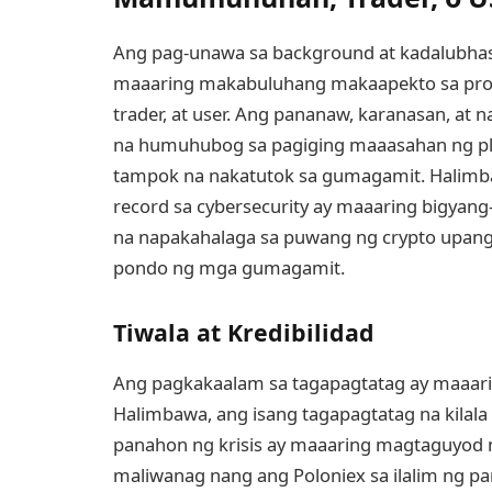
Ang pag-unawa sa background at kadalubhas
maaaring makabuluhang makaapekto sa pr
trader, at user. Ang pananaw, karanasan, at
na humuhubog sa pagiging maaasahan ng pl
tampok na nakatutok sa gumagamit. Halimba
record sa cybersecurity ay maaaring bigyang
na napakahalaga sa puwang ng crypto upan
pondo ng mga gumagamit.
Tiwala at Kredibilidad
Ang pagkakaalam sa tagapagtatag ay maaarin
Halimbawa, ang isang tagapagtatag na kilala
panahon ng krisis ay maaaring magtaguyod n
maliwanag nang ang Poloniex sa ilalim ng 