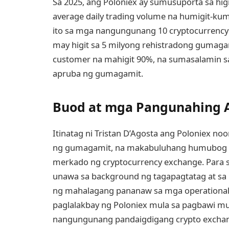
Sa 2025, ang Poloniex ay sumusuporta sa hig
average daily trading volume na humigit-kumu
ito sa mga nangungunang 10 cryptocurrency
may higit sa 5 milyong rehistradong gumagam
customer na mahigit 90%, na sumasalamin s
apruba ng gumagamit.
Buod at mga Pangunahing A
Itinatag ni Tristan D’Agosta ang Poloniex n
ng gumagamit, na makabuluhang humubog sa
merkado ng cryptocurrency exchange. Para 
unawa sa background ng tagapagtatag at sa
ng mahalagang pananaw sa mga operational pr
paglalakbay ng Poloniex mula sa pagbawi mu
nangungunang pandaigdigang crypto exchan