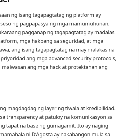
aan ng isang tagapagtatag ng platform ay
oseso ng pagpapasya ng mga mamumuhunan,
 nakaraang pagganap ng tagapagtatag ay madalas
atform, mga hakbang sa seguridad, at mga
wa, ang isang tagapagtatag na may malakas na
-priyoridad ang mga advanced security protocols,
g maiwasan ang mga hack at protektahan ang
g magdagdag ng layer ng tiwala at kredibilidad.
 sa transparency at patuloy na komunikasyon sa
g tapat na base ng gumagamit. Ito ay naging
pamamahala ni D’Agosta ay nakabangon mula sa