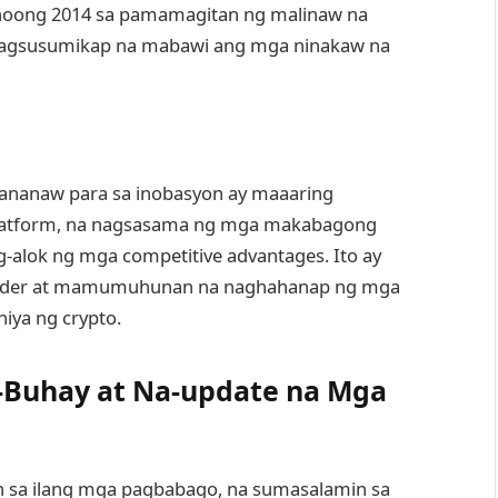
 noong 2014 sa pamamagitan ng malinaw na
pagsusumikap na mabawi ang mga ninakaw na
ananaw para sa inobasyon ay maaaring
 platform, na nagsasama ng mga makabagong
alok ng mga competitive advantages. Ito ay
trader at mamumuhunan na naghahanap ng mga
hiya ng crypto.
-Buhay at Na-update na Mga
an sa ilang mga pagbabago, na sumasalamin sa