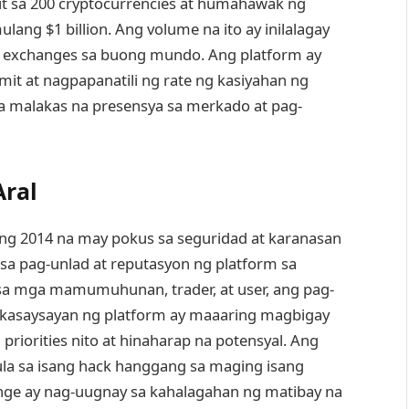
it sa 200 cryptocurrencies at humahawak ng
lang $1 billion. Ang volume na ito ay inilalagay
 exchanges sa buong mundo. Ang platform ay
it at nagpapanatili ng rate ng kasiyahan ng
a malakas na presensya sa merkado at pag-
ral
oong 2014 na may pokus sa seguridad at karanasan
 pag-unlad at reputasyon ng platform sa
sa mga mamumuhunan, trader, at user, ang pag-
 kasaysayan ng platform ay maaaring magbigay
iorities nito at hinaharap na potensyal. Ang
la sa isang hack hanggang sa maging isang
ge ay nag-uugnay sa kahalagahan ng matibay na