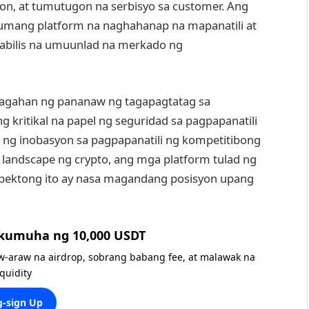
yon, at tumutugon na serbisyo sa customer. Ang
umang platform na naghahanap na mapanatili at
abilis na umuunlad na merkado ng
lagahan ng pananaw ng tagapagtatag sa
g kritikal na papel ng seguridad sa pagpapanatili
 ng inobasyon sa pagpapanatili ng kompetitibong
landscape ng crypto, ang mga platform tulad ng
spektong ito ay nasa magandang posisyon upang
 kumuha ng 10,000 USDT
w-araw na airdrop, sobrang babang fee, at malawak na
iquidity
-sign Up