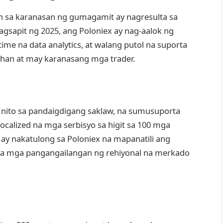
in sa karanasan ng gumagamit ay nagresulta sa
Pagsapit ng 2025, ang Poloniex ay nag-aalok ng
ime na data analytics, at walang putol na suporta
han at may karanasang mga trader.
 nito sa pandaigdigang saklaw, na sumusuporta
localized na mga serbisyo sa higit sa 100 mga
ay nakatulong sa Poloniex na mapanatili ang
sa mga pangangailangan ng rehiyonal na merkado