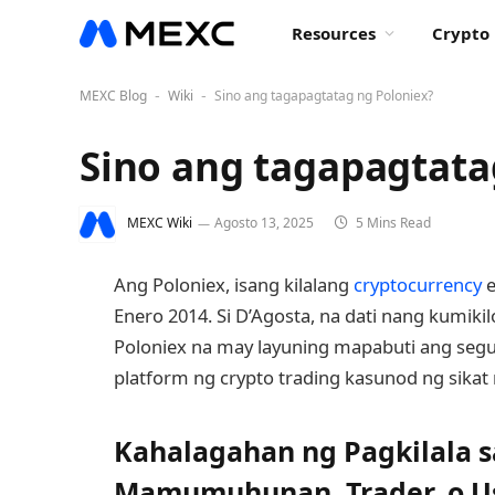
Resources
Crypto 
MEXC Blog
Wiki
Sino ang tagapagtatag ng Poloniex?
-
-
Sino ang tagapagtata
MEXC Wiki
Agosto 13, 2025
5 Mins Read
Ang Poloniex, isang kilalang
cryptocurrency
e
Enero 2014. Si D’Agosta, na dati nang kumiki
Poloniex na may layuning mapabuti ang se
platform ng crypto trading kasunod ng sikat 
Kahalagahan ng Pagkilala 
Mamumuhunan, Trader, o U