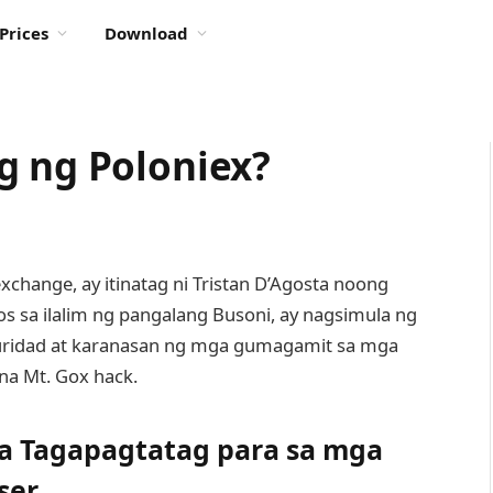
Prices
Download
g ng Poloniex?
xchange, ay itinatag ni Tristan D’Agosta noong
los sa ilalim ng pangalang Busoni, ay nagsimula ng
guridad at karanasan ng mga gumagamit sa mga
na Mt. Gox hack.
sa Tagapagtatag para sa mga
ser