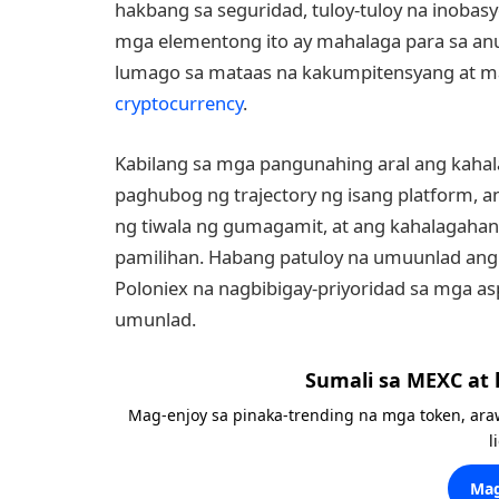
hakbang sa seguridad, tuloy-tuloy na inobas
mga elementong ito ay mahalaga para sa an
lumago sa mataas na kakumpitensyang at m
cryptocurrency
.
Kabilang sa mga pangunahing aral ang kaha
paghubog ng trajectory ng isang platform, an
ng tiwala ng gumagamit, at ang kahalagahan
pamilihan. Habang patuloy na umuunlad ang 
Poloniex na nagbibigay-priyoridad sa mga a
umunlad.
Sumali sa MEXC at
Mag-enjoy sa pinaka-trending na mga token, ara
l
Mag