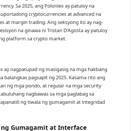
ency. Sa 2025, ang Poloniex ay patuloy na
 suportadong cryptocurrencies at advanced na
s at margin trading. Ang seksyong ito ay nag-
isyon na ginawa ni Tristan D’Agosta ay patuloy
ng platform sa crypto market.
ex ay nagpatupad ng masigasig na mga hakbang
a balangkas pagsapit ng 2025. Kasama rito ang
kan ng mga pondo, at regular na mga security
akabuluhang nagbawas sa mga paglabag sa
gpapanatili ng tiwala ng gumagamit at integridad
ng Gumagamit at Interface