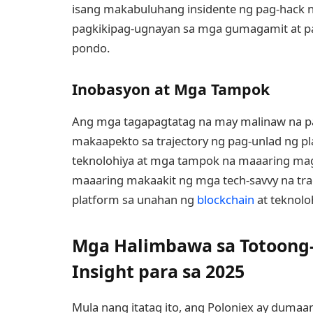
isang makabuluhang insidente ng pag-hack
pagkikipag-ugnayan sa mga gumagamit at 
pondo.
Inobasyon at Mga Tampok
Ang mga tagapagtatag na may malinaw na p
makaapekto sa trajectory ng pag-unlad ng
teknolohiya at mga tampok na maaaring mag-
maaaring makaakit ng mga tech-savvy na 
platform sa unahan ng
blockchain
at teknolo
Mga Halimbawa sa Totoong
Insight para sa 2025
Mula nang itatag ito, ang Poloniex ay duma