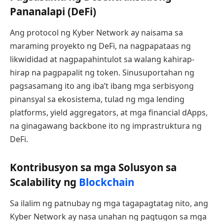
Pananalapi (DeFi)
Ang protocol ng Kyber Network ay naisama sa
maraming proyekto ng DeFi, na nagpapataas ng
likwididad at nagpapahintulot sa walang kahirap-
hirap na pagpapalit ng token. Sinusuportahan ng
pagsasamang ito ang iba’t ibang mga serbisyong
pinansyal sa ekosistema, tulad ng mga lending
platforms, yield aggregators, at mga financial dApps,
na ginagawang backbone ito ng imprastruktura ng
DeFi.
Kontribusyon sa mga Solusyon sa
Scalability ng
Blockchain
Sa ilalim ng patnubay ng mga tagapagtatag nito, ang
Kyber Network ay nasa unahan ng pagtugon sa mga