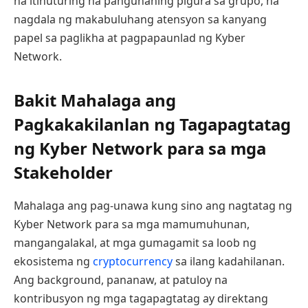
na itinuturing na pangunahing pigura sa grupo, na
nagdala ng makabuluhang atensyon sa kanyang
papel sa paglikha at pagpapaunlad ng Kyber
Network.
Bakit Mahalaga ang
Pagkakakilanlan ng Tagapagtatag
ng Kyber Network para sa mga
Stakeholder
Mahalaga ang pag-unawa kung sino ang nagtatag ng
Kyber Network para sa mga mamumuhunan,
mangangalakal, at mga gumagamit sa loob ng
ekosistema ng
cryptocurrency
sa ilang kadahilanan.
Ang background, pananaw, at patuloy na
kontribusyon ng mga tagapagtatag ay direktang