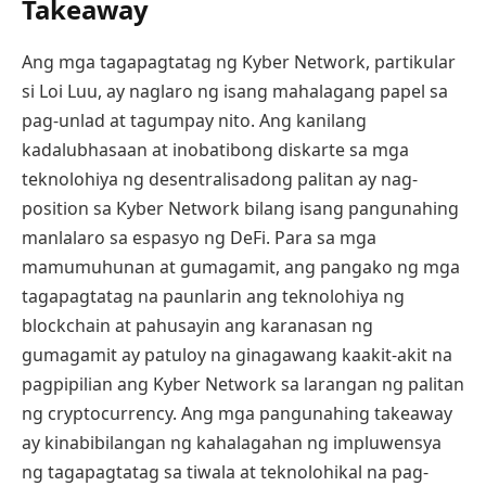
Takeaway
Ang mga tagapagtatag ng Kyber Network, partikular
si Loi Luu, ay naglaro ng isang mahalagang papel sa
pag-unlad at tagumpay nito. Ang kanilang
kadalubhasaan at inobatibong diskarte sa mga
teknolohiya ng desentralisadong palitan ay nag-
position sa Kyber Network bilang isang pangunahing
manlalaro sa espasyo ng DeFi. Para sa mga
mamumuhunan at gumagamit, ang pangako ng mga
tagapagtatag na paunlarin ang teknolohiya ng
blockchain at pahusayin ang karanasan ng
gumagamit ay patuloy na ginagawang kaakit-akit na
pagpipilian ang Kyber Network sa larangan ng palitan
ng cryptocurrency. Ang mga pangunahing takeaway
ay kinabibilangan ng kahalagahan ng impluwensya
ng tagapagtatag sa tiwala at teknolohikal na pag-