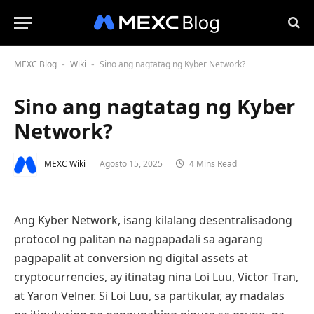
MEXC Blog
Wiki
Sino ang nagtatag ng Kyber Network?
-
-
Sino ang nagtatag ng Kyber
Network?
MEXC Wiki
Agosto 15, 2025
4 Mins Read
Ang Kyber Network, isang kilalang desentralisadong
protocol ng palitan na nagpapadali sa agarang
pagpapalit at conversion ng digital assets at
cryptocurrencies, ay itinatag nina Loi Luu, Victor Tran,
at Yaron Velner. Si Loi Luu, sa partikular, ay madalas