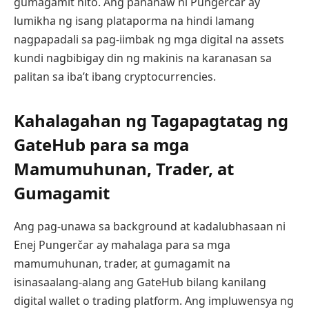
gumagamit nito. Ang pananaw ni Pungerčar ay
lumikha ng isang plataporma na hindi lamang
nagpapadali sa pag-iimbak ng mga digital na assets
kundi nagbibigay din ng makinis na karanasan sa
palitan sa iba’t ibang cryptocurrencies.
Kahalagahan ng Tagapagtatag ng
GateHub para sa mga
Mamumuhunan, Trader, at
Gumagamit
Ang pag-unawa sa background at kadalubhasaan ni
Enej Pungerčar ay mahalaga para sa mga
mamumuhunan, trader, at gumagamit na
isinasaalang-alang ang GateHub bilang kanilang
digital wallet o trading platform. Ang impluwensya ng