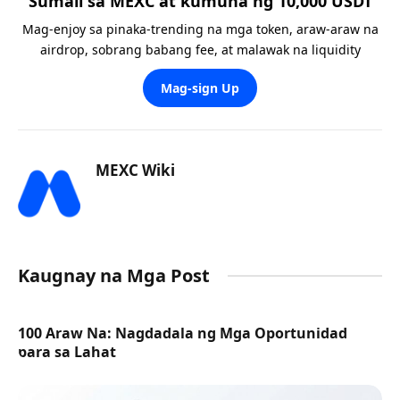
Sumali sa MEXC at kumuha ng 10,000 USDT
Mag-enjoy sa pinaka-trending na mga token, araw-araw na
airdrop, sobrang babang fee, at malawak na liquidity
Mag-sign Up
MEXC Wiki
Kaugnay na Mga Post
100 Araw Na: Nagdadala ng Mga Oportunidad
para sa Lahat