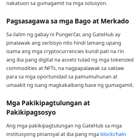
nakatuon sa gumagamit na mga solusyon.
Pagsasagawa sa mga Bago at Merkado
Sa ilalim ng gabay ni Pungerčar, ang GateHub ay
pinalawak ang serbisyo nito hindi lamang upang
isama ang mga cryptocurrencies kundi pati na rin
ang iba pang digital na assets tulad ng mga tokenized
commodities at NFTs, na nagpapalawak sa saklaw
para sa mga oportunidad sa pamumuhunan at
umaakit ng isang magkakaibang base ng gumagamit.
Mga Pakikipagtulungan at
Pakikipagsosyo
Ang mga pakikipagtulungan ng GateHub sa mga
institusyong pinansyal at iba pang mga
blockchain