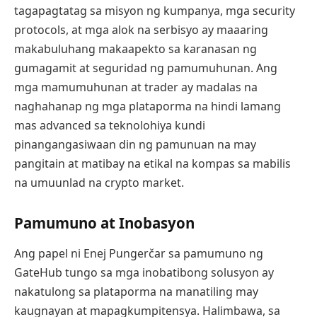
tagapagtatag sa misyon ng kumpanya, mga security
protocols, at mga alok na serbisyo ay maaaring
makabuluhang makaapekto sa karanasan ng
gumagamit at seguridad ng pamumuhunan. Ang
mga mamumuhunan at trader ay madalas na
naghahanap ng mga plataporma na hindi lamang
mas advanced sa teknolohiya kundi
pinangangasiwaan din ng pamunuan na may
pangitain at matibay na etikal na kompas sa mabilis
na umuunlad na crypto market.
Pamumuno at Inobasyon
Ang papel ni Enej Pungerčar sa pamumuno ng
GateHub tungo sa mga inobatibong solusyon ay
nakatulong sa plataporma na manatiling may
kaugnayan at mapagkumpitensya. Halimbawa, sa