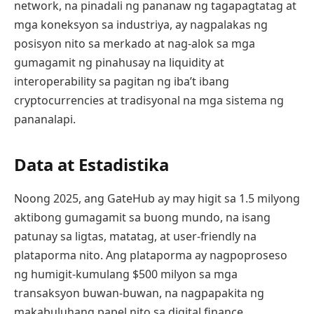
network, na pinadali ng pananaw ng tagapagtatag at
mga koneksyon sa industriya, ay nagpalakas ng
posisyon nito sa merkado at nag-alok sa mga
gumagamit ng pinahusay na liquidity at
interoperability sa pagitan ng iba’t ibang
cryptocurrencies at tradisyonal na mga sistema ng
pananalapi.
Data at Estadistika
Noong 2025, ang GateHub ay may higit sa 1.5 milyong
aktibong gumagamit sa buong mundo, na isang
patunay sa ligtas, matatag, at user-friendly na
plataporma nito. Ang plataporma ay nagpoproseso
ng humigit-kumulang $500 milyon sa mga
transaksyon buwan-buwan, na nagpapakita ng
makabuluhang papel nito sa digital finance