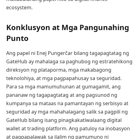
ecosystem.
Konklusyon at Mga Pangunahing
Punto
Ang papel ni Enej Pungerčar bilang tagapagtatag ng
GateHub ay mahalaga sa paghubog ng estratehikong
direksyon ng plataporma, mga makabagong
teknolohiya, at mga pagpapahusay sa seguridad.
Para sa mga mamumuhunan at gumagamit, ang
pananaw ng tagapagtatag at ang pagsunod ng
kumpanya sa mataas na pamantayan ng serbisyo at
seguridad ay mga mahahalagang salik sa pagpili ng
GateHub bilang isang pinagkakatiwalaang digital
wallet at trading platform. Ang patuloy na inobasyon
at pagpapalawak sa ilalim ng pamumuno ni