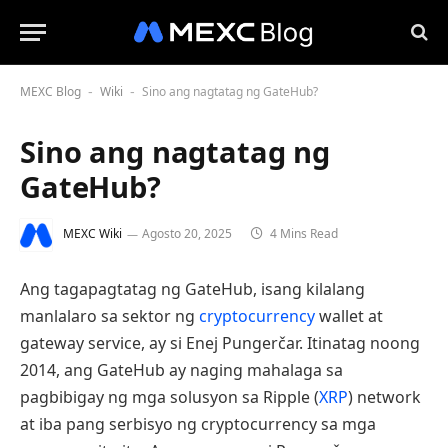
MEXC Blog
Wiki
Sino ang nagtatag ng GateHub?
-
-
Sino ang nagtatag ng
GateHub?
MEXC Wiki
Agosto 20, 2025
4 Mins Read
Ang tagapagtatag ng GateHub, isang kilalang
manlalaro sa sektor ng
cryptocurrency
wallet at
gateway service, ay si Enej Pungerčar. Itinatag noong
2014, ang GateHub ay naging mahalaga sa
pagbibigay ng mga solusyon sa Ripple (
XRP
) network
at iba pang serbisyo ng cryptocurrency sa mga