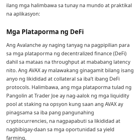
ilang mga halimbawa sa tunay na mundo at praktikal
na aplikasyon:
Mga Plataporma ng DeFi
Ang Avalanche ay naging tanyag na pagpipilian para
sa mga plataporma ng decentralized finance (DeFi)
dahil sa mataas na throughput at mababang latency
nito. Ang AVAX ay malawakang ginagamit bilang isang
anyo ng likididad at collateral sa iba’t ibang DeFi
protocols. Halimbawa, ang mga plataporma tulad ng
Pangolin at Trader Joe ay nag-aalok ng mga liquidity
pool at staking na opsyon kung saan ang AVAX ay
pinagsama sa iba pang pangunahing
cryptocurrencies, na nagpapabuti sa likididad at
nagbibigay-daan sa mga oportunidad sa yield
farming.