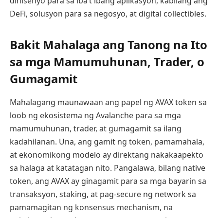
dinisenyo para sa iba’t ibang aplikasyon, kabilang ang
DeFi, solusyon para sa negosyo, at digital collectibles.
Bakit Mahalaga ang Tanong na Ito
sa mga Mamumuhunan, Trader, o
Gumagamit
Mahalagang maunawaan ang papel ng AVAX token sa
loob ng ekosistema ng Avalanche para sa mga
mamumuhunan, trader, at gumagamit sa ilang
kadahilanan. Una, ang gamit ng token, pamamahala,
at ekonomikong modelo ay direktang nakakaapekto
sa halaga at katatagan nito. Pangalawa, bilang native
token, ang AVAX ay ginagamit para sa mga bayarin sa
transaksyon, staking, at pag-secure ng network sa
pamamagitan ng konsensus mechanism, na