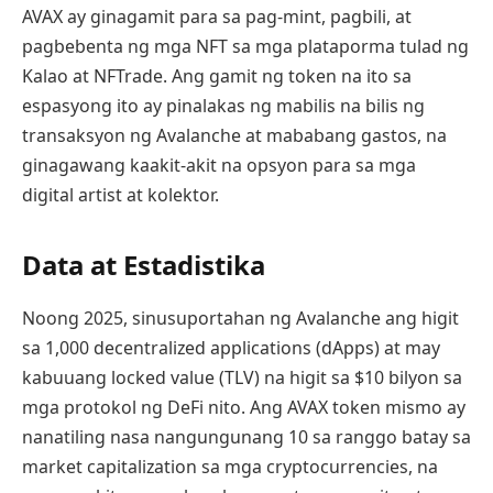
AVAX ay ginagamit para sa pag-mint, pagbili, at
pagbebenta ng mga NFT sa mga plataporma tulad ng
Kalao at NFTrade. Ang gamit ng token na ito sa
espasyong ito ay pinalakas ng mabilis na bilis ng
transaksyon ng Avalanche at mababang gastos, na
ginagawang kaakit-akit na opsyon para sa mga
digital artist at kolektor.
Data at Estadistika
Noong 2025, sinusuportahan ng Avalanche ang higit
sa 1,000 decentralized applications (dApps) at may
kabuuang locked value (TLV) na higit sa $10 bilyon sa
mga protokol ng DeFi nito. Ang AVAX token mismo ay
nanatiling nasa nangungunang 10 sa ranggo batay sa
market capitalization sa mga cryptocurrencies, na