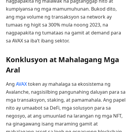
nagpapakita ng malawak na pagtanggap nito at
kumpiyansa ng mga mamumuhunan. Bukod dito,
ang mga volume ng transaksyon sa network ay
tumaas ng higit sa 300% mula noong 2023, na
nagpapakita ng tumataas na gamit at demand para
sa AVAX sa iba’t ibang sektor.
Konklusyon at Mahalagang Mga
Aral
Ang
AVAX
token ay mahalaga sa ekosistema ng
Avalanche, nagsisilbing pangunahing daluyan para sa
mga transaksyon, staking, at pamamahala. Ang papel
nito ay umaabot sa DeFi, mga solusyon para sa
negosyo, at ang umuunlad na larangan ng mga NFT,
na ginagawang isang maraming gamit at
mahalagang asset sa loob ng espasyong blockchain.