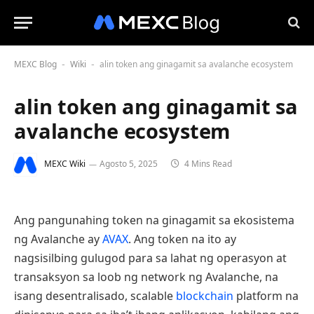
MEXC Blog
Wiki
alin token ang ginagamit sa avalanche ecosystem
-
-
alin token ang ginagamit sa
avalanche ecosystem
MEXC Wiki
Agosto 5, 2025
4 Mins Read
Ang pangunahing token na ginagamit sa ekosistema
ng Avalanche ay
AVAX
. Ang token na ito ay
nagsisilbing gulugod para sa lahat ng operasyon at
transaksyon sa loob ng network ng Avalanche, na
isang desentralisado, scalable
blockchain
platform na