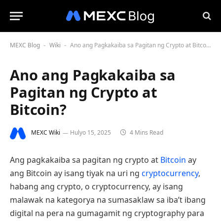
MEXC Blog
Wiki
Ano ang Pagkakaiba sa Pagitan ng Crypto at Bitcoin?
-
-
Ano ang Pagkakaiba sa
Pagitan ng Crypto at
Bitcoin?
MEXC Wiki
Hulyo 15, 2025
4 Mins Read
Ang pagkakaiba sa pagitan ng crypto at
Bitcoin
ay
ang Bitcoin ay isang tiyak na uri ng
cryptocurrency
,
habang ang crypto, o cryptocurrency, ay isang
malawak na kategorya na sumasaklaw sa iba’t ibang
digital na pera na gumagamit ng cryptography para