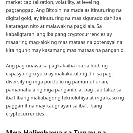
market capitalization, volatility, at level ng
pagtanggap. Ang Bitcoin, na madalas itinuturing na
digital gold, ay itinuturing na mas sigurado dahil sa
katatagan nito at malawak na pagkilala. Sa
kabaligtaran, ang iba pang cryptocurrencies ay
maaaring mag-alok ng mas mataas na potensyal na
kita ngunit may kasamang mas mataas na panganib.
Ang pag-unawa sa pagkakaiba-iba sa loob ng
espasyo ng crypto ay makakatulong din sa pag-
diversify ng mga portfolio ng pamumuhunan,
pamamahala ng mga panganib, at pag-capitalize sa
iba’t ibang makabagong teknolohiya at mga kaso ng
paggamit na may kaugnayan sa iba’t ibang
cryptocurrencies.
Mga Halimbawa sa Tunay na