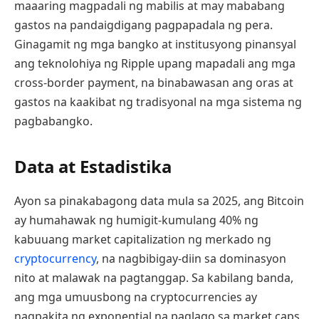
maaaring magpadali ng mabilis at may mababang
gastos na pandaigdigang pagpapadala ng pera.
Ginagamit ng mga bangko at institusyong pinansyal
ang teknolohiya ng Ripple upang mapadali ang mga
cross-border payment, na binabawasan ang oras at
gastos na kaakibat ng tradisyonal na mga sistema ng
pagbabangko.
Data at Estadistika
Ayon sa pinakabagong data mula sa 2025, ang Bitcoin
ay humahawak ng humigit-kumulang 40% ng
kabuuang market capitalization ng merkado ng
cryptocurrency
, na nagbibigay-diin sa dominasyon
nito at malawak na pagtanggap. Sa kabilang banda,
ang mga umuusbong na cryptocurrencies ay
nagpakita ng exponential na paglago sa market caps,