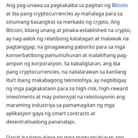
Ang pag-unawa sa pagkakaiba sa pagitan ng
Bitcoin
at iba pang cryptocurrencies ay mahalaga para sa
sinumang kasangkot sa merkado ng crypto. Ang
Bitcoin, bilang unang at pinaka-established na crypto,
ay nag-aalok ng relatibong katatagan at malawak na
pagtanggap, na ginagawang paborito para sa mga
konserbatibong pamumuhunan at malakihang pag-
ampon ng korporasyon. Sa kabaligtaran, ang iba
pang cryptocurrencies, na nailalarawan sa kanilang
iba’t ibang makabagong teknolohiya, ay nagbibigay
ng mga pagkakataon para sa high-risk, high-reward
investments at may potensyal na rebolusyonin ang
maraming industriya sa pamamagitan ng mga
aplikasyon gaya ng smart contracts at
desentralisadong pananalapi.
Dapat isaalang-alang ng mga mamumuhunan ang