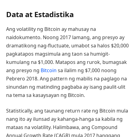
Data at Estadistika
Ang volatility ng Bitcoin ay mahusay na
naidokumento. Noong 2017 lamang, ang presyo ay
dramatikong nag-fluctuate, umabot sa halos $20,000
pagkatapos magsimula ang taon sa humigit-
kumulang na $1,000. Matapos ang rurok, bumagsak
ang presyo ng
Bitcoin
sa ilalim ng $7,000 noong
Pebrero 2018. Ang pattern ng mabilis na paglago na
sinundan ng matinding pagbaba ay isang paulit-ulit
na tema sa kasaysayan ng Bitcoin.
Statistically, ang taunang return rate ng Bitcoin mula
nang ito ay ilunsad ay kahanga-hanga sa kabila ng
mataas na volatility. Halimbawa, ang Compound
Annual Growth Rate (CAGR) mula 2017 hanggang