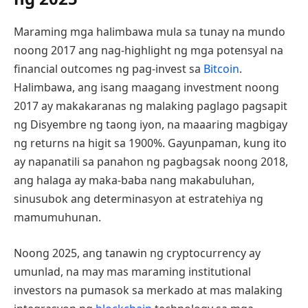
Maraming mga halimbawa mula sa tunay na mundo
noong 2017 ang nag-highlight ng mga potensyal na
financial outcomes ng pag-invest sa
Bitcoin
.
Halimbawa, ang isang maagang investment noong
2017 ay makakaranas ng malaking paglago pagsapit
ng Disyembre ng taong iyon, na maaaring magbigay
ng returns na higit sa 1900%. Gayunpaman, kung ito
ay napanatili sa panahon ng pagbagsak noong 2018,
ang halaga ay maka-baba nang makabuluhan,
sinusubok ang determinasyon at estratehiya ng
mamumuhunan.
Noong 2025, ang tanawin ng cryptocurrency ay
umunlad, na may mas maraming institutional
investors na pumasok sa merkado at mas malaking