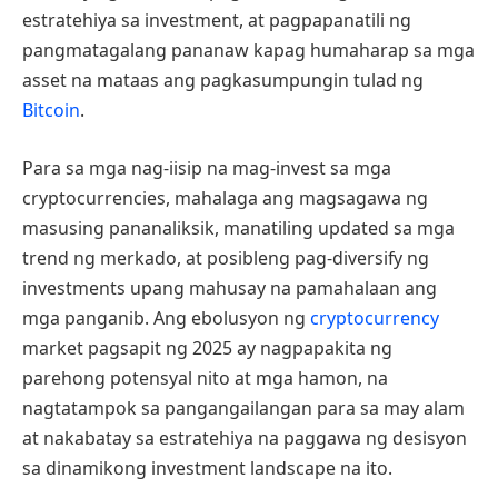
estratehiya sa investment, at pagpapanatili ng
pangmatagalang pananaw kapag humaharap sa mga
asset na mataas ang pagkasumpungin tulad ng
Bitcoin
.
Para sa mga nag-iisip na mag-invest sa mga
cryptocurrencies, mahalaga ang magsagawa ng
masusing pananaliksik, manatiling updated sa mga
trend ng merkado, at posibleng pag-diversify ng
investments upang mahusay na pamahalaan ang
mga panganib. Ang ebolusyon ng
cryptocurrency
market pagsapit ng 2025 ay nagpapakita ng
parehong potensyal nito at mga hamon, na
nagtatampok sa pangangailangan para sa may alam
at nakabatay sa estratehiya na paggawa ng desisyon
sa dinamikong investment landscape na ito.