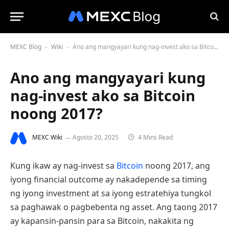
MEXC Blog
Wiki
Ano ang mangyayari kung nag-invest ako sa Bitcoin noong 2017?
-
-
Ano ang mangyayari kung
nag-invest ako sa Bitcoin
noong 2017?
MEXC Wiki
Agosto 20, 2025
4 Mins Read
Kung ikaw ay nag-invest sa
Bitcoin
noong 2017, ang
iyong financial outcome ay nakadepende sa timing
ng iyong investment at sa iyong estratehiya tungkol
sa paghawak o pagbebenta ng asset. Ang taong 2017
ay kapansin-pansin para sa Bitcoin, nakakita ng