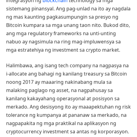
integrasyon ng
blockchain
technology sa mga
sistemang pinansyal. Ang pag-unlad na ito ay nagdala
ng mas kaunting pagkasumpungin sa presyo ng
Bitcoin kumpara sa mga unang taon nito. Bukod dito,
ang mga regulatory frameworks na unti-unting
nabuo ay nagsimula na ring mag-impluwensya sa
mga estratehiya ng investment sa crypto market.
Halimbawa, ang isang tech company na nagpasya na
i-allocate ang bahagi ng kanilang treasury sa Bitcoin
noong 2017 ay maaaring nakinabang mula sa
malaking paglago ng asset, na nagpahusay sa
kanilang kakayahang operasyonal at posisyon sa
merkado. Ang desisyong ito ay maaapektuhan ng risk
tolerance ng kumpanya at pananaw sa merkado, na
nagpapakita ng mga praktikal na aplikasyon ng
cryptocurrency investment sa antas ng korporasyon.