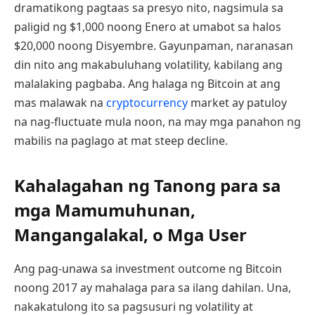
dramatikong pagtaas sa presyo nito, nagsimula sa
paligid ng $1,000 noong Enero at umabot sa halos
$20,000 noong Disyembre. Gayunpaman, naranasan
din nito ang makabuluhang volatility, kabilang ang
malalaking pagbaba. Ang halaga ng Bitcoin at ang
mas malawak na
cryptocurrency
market ay patuloy
na nag-fluctuate mula noon, na may mga panahon ng
mabilis na paglago at mat steep decline.
Kahalagahan ng Tanong para sa
mga Mamumuhunan,
Mangangalakal, o Mga User
Ang pag-unawa sa investment outcome ng Bitcoin
noong 2017 ay mahalaga para sa ilang dahilan. Una,
nakakatulong ito sa pagsusuri ng volatility at