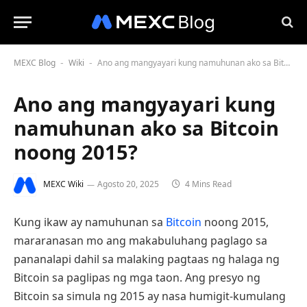
MEXC Blog
Wiki
Ano ang mangyayari kung namuhunan ako sa Bitcoin noong 2015?
-
-
Ano ang mangyayari kung
namuhunan ako sa Bitcoin
noong 2015?
MEXC Wiki
Agosto 20, 2025
4 Mins Read
Kung ikaw ay namuhunan sa
Bitcoin
noong 2015,
mararanasan mo ang makabuluhang paglago sa
pananalapi dahil sa malaking pagtaas ng halaga ng
Bitcoin sa paglipas ng mga taon. Ang presyo ng
Bitcoin sa simula ng 2015 ay nasa humigit-kumulang