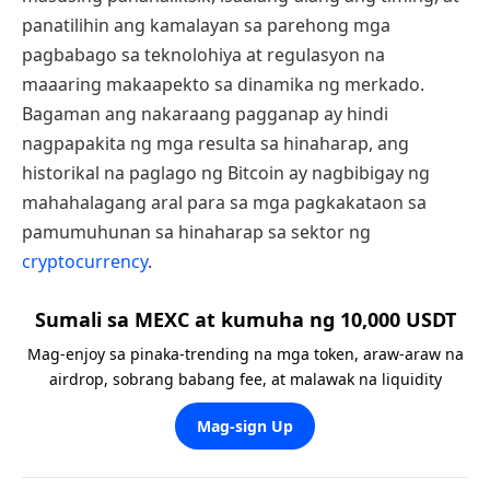
panatilihin ang kamalayan sa parehong mga
pagbabago sa teknolohiya at regulasyon na
maaaring makaapekto sa dinamika ng merkado.
Bagaman ang nakaraang pagganap ay hindi
nagpapakita ng mga resulta sa hinaharap, ang
historikal na paglago ng Bitcoin ay nagbibigay ng
mahahalagang aral para sa mga pagkakataon sa
pamumuhunan sa hinaharap sa sektor ng
cryptocurrency
.
Sumali sa MEXC at kumuha ng 10,000 USDT
Mag-enjoy sa pinaka-trending na mga token, araw-araw na
airdrop, sobrang babang fee, at malawak na liquidity
Mag-sign Up