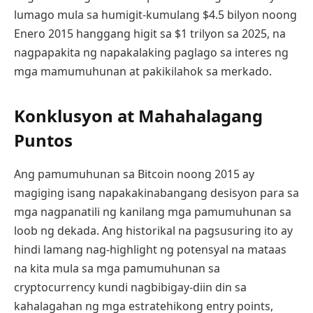
lumago mula sa humigit-kumulang $4.5 bilyon noong
Enero 2015 hanggang higit sa $1 trilyon sa 2025, na
nagpapakita ng napakalaking paglago sa interes ng
mga mamumuhunan at pakikilahok sa merkado.
Konklusyon at Mahahalagang
Puntos
Ang pamumuhunan sa Bitcoin noong 2015 ay
magiging isang napakakinabangang desisyon para sa
mga nagpanatili ng kanilang mga pamumuhunan sa
loob ng dekada. Ang historikal na pagsusuring ito ay
hindi lamang nag-highlight ng potensyal na mataas
na kita mula sa mga pamumuhunan sa
cryptocurrency kundi nagbibigay-diin din sa
kahalagahan ng mga estratehikong entry points,