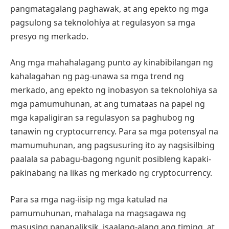
pangmatagalang paghawak, at ang epekto ng mga
pagsulong sa teknolohiya at regulasyon sa mga
presyo ng merkado.
Ang mga mahahalagang punto ay kinabibilangan ng
kahalagahan ng pag-unawa sa mga trend ng
merkado, ang epekto ng inobasyon sa teknolohiya sa
mga pamumuhunan, at ang tumataas na papel ng
mga kapaligiran sa regulasyon sa paghubog ng
tanawin ng cryptocurrency. Para sa mga potensyal na
mamumuhunan, ang pagsusuring ito ay nagsisilbing
paalala sa pabagu-bagong ngunit posibleng kapaki-
pakinabang na likas ng merkado ng cryptocurrency.
Para sa mga nag-iisip ng mga katulad na
pamumuhunan, mahalaga na magsagawa ng
masusing pananaliksik, isaalang-alang ang timing, at