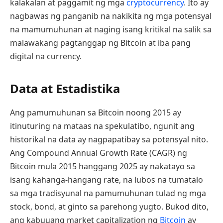
kalakalan at paggamit ng mga
cryptocurrency
. Ito ay
nagbawas ng panganib na nakikita ng mga potensyal
na mamumuhunan at naging isang kritikal na salik sa
malawakang pagtanggap ng Bitcoin at iba pang
digital na currency.
Data at Estadistika
Ang pamumuhunan sa Bitcoin noong 2015 ay
itinuturing na mataas na spekulatibo, ngunit ang
historikal na data ay nagpapatibay sa potensyal nito.
Ang Compound Annual Growth Rate (CAGR) ng
Bitcoin mula 2015 hanggang 2025 ay nakatayo sa
isang kahanga-hangang rate, na lubos na tumatalo
sa mga tradisyunal na pamumuhunan tulad ng mga
stock, bond, at ginto sa parehong yugto. Bukod dito,
ang kabuuang market capitalization ng
Bitcoin
ay