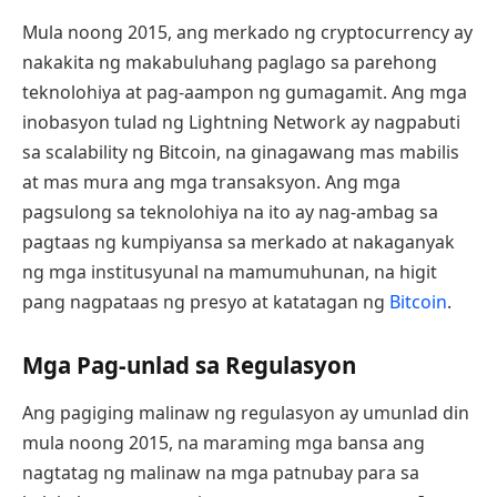
Mula noong 2015, ang merkado ng cryptocurrency ay
nakakita ng makabuluhang paglago sa parehong
teknolohiya at pag-aampon ng gumagamit. Ang mga
inobasyon tulad ng Lightning Network ay nagpabuti
sa scalability ng Bitcoin, na ginagawang mas mabilis
at mas mura ang mga transaksyon. Ang mga
pagsulong sa teknolohiya na ito ay nag-ambag sa
pagtaas ng kumpiyansa sa merkado at nakaganyak
ng mga institusyunal na mamumuhunan, na higit
pang nagpataas ng presyo at katatagan ng
Bitcoin
.
Mga Pag-unlad sa Regulasyon
Ang pagiging malinaw ng regulasyon ay umunlad din
mula noong 2015, na maraming mga bansa ang
nagtatag ng malinaw na mga patnubay para sa