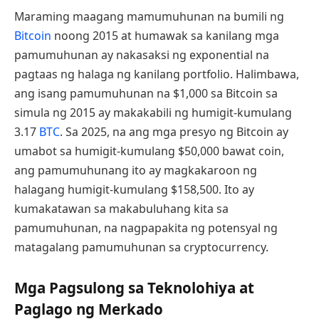
Maraming maagang mamumuhunan na bumili ng
Bitcoin
noong 2015 at humawak sa kanilang mga
pamumuhunan ay nakasaksi ng exponential na
pagtaas ng halaga ng kanilang portfolio. Halimbawa,
ang isang pamumuhunan na $1,000 sa Bitcoin sa
simula ng 2015 ay makakabili ng humigit-kumulang
3.17
BTC
. Sa 2025, na ang mga presyo ng Bitcoin ay
umabot sa humigit-kumulang $50,000 bawat coin,
ang pamumuhunang ito ay magkakaroon ng
halagang humigit-kumulang $158,500. Ito ay
kumakatawan sa makabuluhang kita sa
pamumuhunan, na nagpapakita ng potensyal ng
matagalang pamumuhunan sa cryptocurrency.
Mga Pagsulong sa Teknolohiya at
Paglago ng Merkado