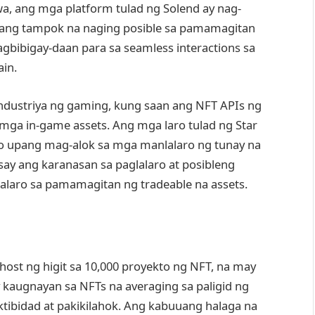
wa, ang mga platform tulad ng Solend ay nag-
, isang tampok na naging posible sa pamamagitan
gbibigay-daan para sa seamless interactions sa
ain.
 industriya ng gaming, kung saan ang NFT APIs ng
ga in-game assets. Ang mga laro tulad ng Star
to upang mag-alok sa mga manlalaro ng tunay na
y ang karanasan sa paglalaro at posibleng
alaro sa pamamagitan ng tradeable na assets.
host ng higit sa 10,000 proyekto ng NFT, na may
kaugnayan sa NFTs na averaging sa paligid ng
tibidad at pakikilahok. Ang kabuuang halaga na