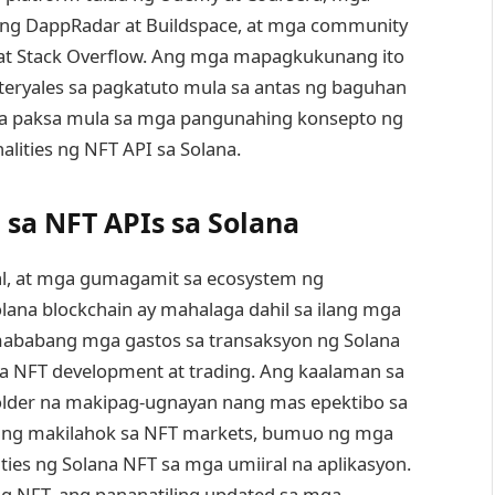
lad ng DappRadar at Buildspace, at mga community
 at Stack Overflow. Ang mga mapagkukunang ito
ryales sa pagkatuto mula sa antas ng baguhan
a paksa mula sa mga pangunahing konsepto ng
lities ng NFT API sa Solana.
sa NFT APIs sa Solana
, at mga gumagamit sa ecosystem ng
lana blockchain ay mahalaga dahil sa ilang mga
 mababang mga gastos sa transaksyon ng Solana
sa NFT development at trading. Ang kaalaman sa
older na makipag-ugnayan nang mas epektibo sa
hang makilahok sa NFT markets, bumuo ng mga
ties ng Solana NFT sa mga umiiral na aplikasyon.
g NFT, ang pananatiling updated sa mga