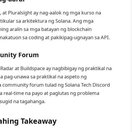
at Pluralsight ay nag-aalok ng mga kurso na
tikular sa arkitektura ng Solana. Ang mga
ing aralin sa mga batayan ng blockchain
akatuon sa coding at pakikipag-ugnayan sa API.
munity Forum
Radar at Buildspace ay nagbibigay ng praktikal na
a pag-unawa sa praktikal na aspeto ng
a community forum tulad ng Solana Tech Discord
a real-time na payo at paglutas ng problema
sugid na tagahanga.
ahing Takeaway