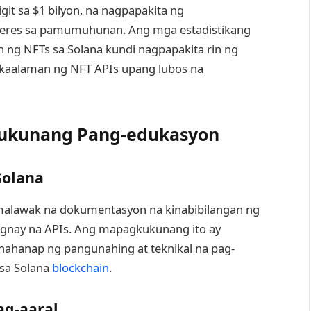
git sa $1 bilyon, na nagpapakita ng
teres sa pamumuhunan. Ang mga estadistikang
n ng NFTs sa Solana kundi nagpapakita rin ng
kaalaman ng NFT APIs upang lubos na
ukunang Pang-edukasyon
Solana
 malawak na dokumentasyon na kinabibilangan ng
ugnay na APIs. Ang mapagkukunang ito ay
hahanap ng pangunahing at teknikal na pag-
sa Solana
blockchain
.
ag-aaral