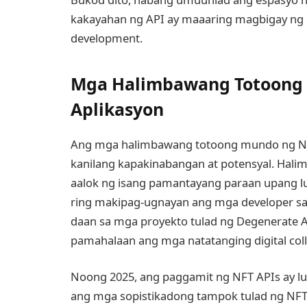
kakayahan ng API ay maaaring magbigay ng 
development.
Mga Halimbawang Totoong M
Aplikasyon
Ang mga halimbawang totoong mundo ng NFT
kanilang kapakinabangan at potensyal. Halim
aalok ng isang pamantayang paraan upang l
ring makipag-ugnayan ang mga developer sa 
daan sa mga proyekto tulad ng Degenerate 
pamahalaan ang mga natatanging digital coll
Noong 2025, ang paggamit ng NFT APIs ay l
ang mga sopistikadong tampok tulad ng NFT le