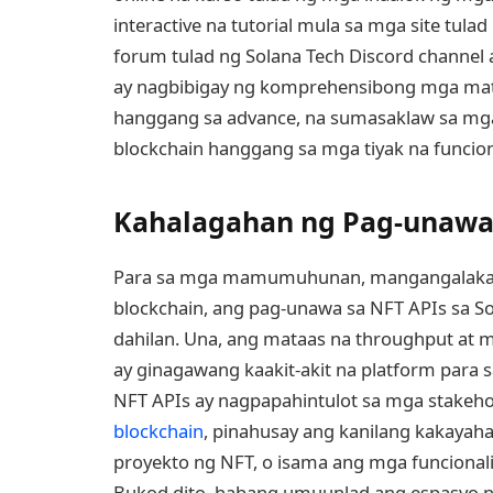
interactive na tutorial mula sa mga site tu
forum tulad ng Solana Tech Discord channel
ay nagbibigay ng komprehensibong mga mate
hanggang sa advance, na sumasaklaw sa mg
blockchain hanggang sa mga tiyak na funciona
Kahalagahan ng Pag-unawa 
Para sa mga mamumuhunan, mangangalakal
blockchain, ang pag-unawa sa NFT APIs sa So
dahilan. Una, ang mataas na throughput at
ay ginagawang kaakit-akit na platform para 
NFT APIs ay nagpapahintulot sa mga stakeh
blockchain
, pinahusay ang kanilang kakaya
proyekto ng NFT, o isama ang mga funcionali
Bukod dito, habang umuunlad ang espasyo n