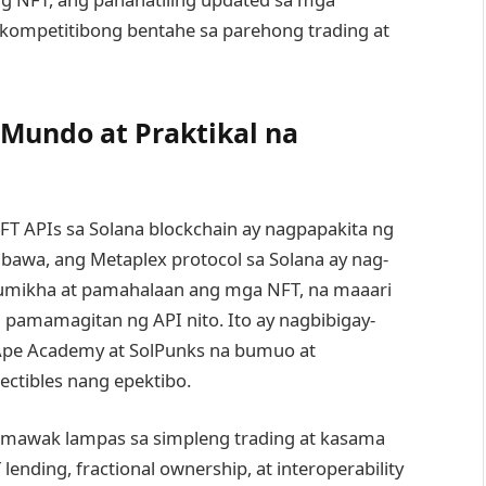
kompetitibong bentahe sa parehong trading at
undo at Praktikal na
 APIs sa Solana blockchain ay nagpapakita ng
bawa, ang Metaplex protocol sa Solana ay nag-
umikha at pamahalaan ang mga NFT, na maaari
pamamagitan ng API nito. Ito ay nagbibigay-
Ape Academy at SolPunks na bumuo at
ectibles nang epektibo.
umawak lampas sa simpleng trading at kasama
nding, fractional ownership, at interoperability