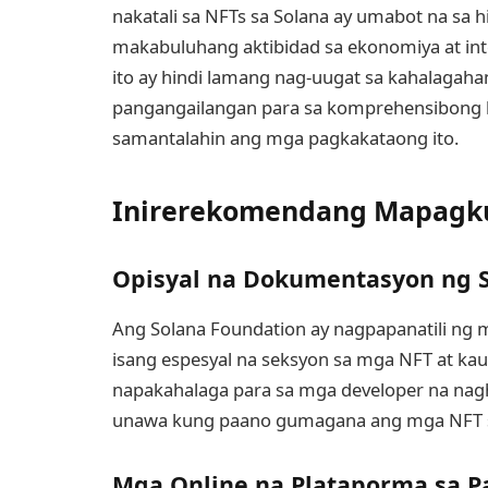
nakatali sa NFTs sa Solana ay umabot na sa hi
makabuluhang aktibidad sa ekonomiya at in
ito ay hindi lamang nag-uugat sa kahalagaha
pangangailangan para sa komprehensibong 
samantalahin ang mga pagkakataong ito.
Inirerekomendang Mapagk
Opisyal na Dokumentasyon ng 
Ang Solana Foundation ay nagpapanatili ng
isang espesyal na seksyon sa mga NFT at ka
napakahalaga para sa mga developer na nag
unawa kung paano gumagana ang mga NFT 
Mga Online na Plataporma sa P