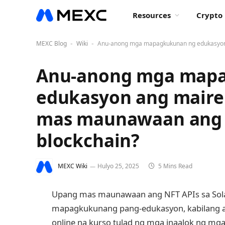
Resources
Crypto 
MEXC Blog
Wiki
Anu-anong mga mapagkukunan ng edukasyon
-
-
Anu-anong mga map
edukasyon ang mair
mas maunawaan ang N
blockchain?
MEXC Wiki
Hulyo 25, 2025
5 Mins Read
Upang mas maunawaan ang NFT APIs sa So
mapagkukunang pang-edukasyon, kabilang a
online na kurso tulad ng mga inaalok ng mg