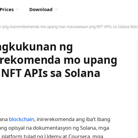
Prices
Download
 ang mairerekomenda mo upang mas maunawaan ang NFT APIs sa Solana bloc
agkukunan ng
erekomenda mo upang
FT APIs sa Solana
lana
blockchain
, inirerekomenda ang iba’t ibang
ng opisyal na dokumentasyon ng Solana, mga
a platform tulad ng Udemy at Coursera, mga