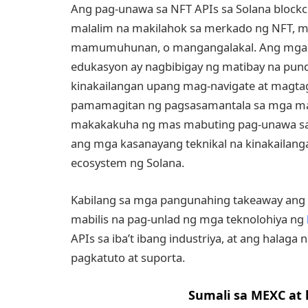
Ang pag-unawa sa NFT APIs sa Solana block
malalim na makilahok sa merkado ng NFT, mag
mamumuhunan, o mangangalakal. Ang mga
edukasyon ay nagbibigay ng matibay na pu
kinakailangan upang mag-navigate at magta
pamamagitan ng pagsasamantala sa mga map
makakakuha ng mas mabuting pag-unawa sa f
ang mga kasanayang teknikal na kinakailang
ecosystem ng Solana.
Kabilang sa mga pangunahing takeaway ang k
mabilis na pag-unlad ng mga teknolohiya ng
APIs sa iba’t ibang industriya, at ang halaga
pagkatuto at suporta.
Sumali sa MEXC at