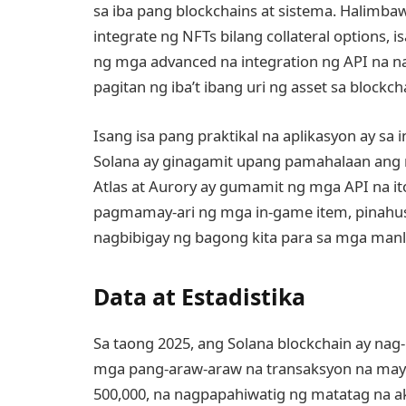
sa iba pang blockchains at sistema. Halimba
integrate ng NFTs bilang collateral options
ng mga advanced na integration ng API na na
pagitan ng iba’t ibang uri ng asset sa blockch
Isang isa pang praktikal na aplikasyon ay sa
Solana ay ginagamit upang pamahalaan ang m
Atlas at Aurory ay gumamit ng mga API na i
pagmamay-ari ng mga in-game item, pinahusa
nagbibigay ng bagong kita para sa mga manl
Data at Estadistika
Sa taong 2025, ang Solana blockchain ay nag-
mga pang-araw-araw na transaksyon na may 
500,000, na nagpapahiwatig ng matatag na ak