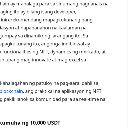
chain ay mahalaga para sa sinumang nagnanais na
ing ito ay bilang isang developer,
 inirerekomendang mapagkukunang pang-
ndasyon at napapanahon na kaalaman na
gumpay sa dinamikong larangang ito. Sa
agkukunang ito, ang mga indibidwal ay
uncionalities ng NFT, dynamics ng merkado, at
an upang mag-innovate at mag-excel sa
ahalagahan ng patuloy na pag-aaral dahil sa
blockchain
, ang praktikal na aplikasyon ng NFT
 ng pakikilahok sa komunidad para sa real-time na
 kumuha ng 10,000 USDT