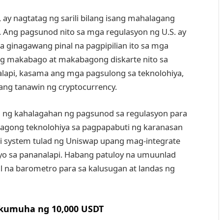
ay nagtatag ng sarili bilang isang mahalagang
e. Ang pagsunod nito sa mga regulasyon ng U.S. ay
na ginagawang pinal na pagpipilian ito sa mga
 makabago at makabagong diskarte nito sa
nalapi, kasama ang mga pagsulong sa teknolohiya,
ng tanawin ng cryptocurrency.
n ng kahalagahan ng pagsunod sa regulasyon para
bagong teknolohiya sa pagpapabuti ng karanasan
i system tulad ng Uniswap upang mag-integrate
syo sa pananalapi. Habang patuloy na umuunlad
kal na barometro para sa kalusugan at landas ng
 kumuha ng 10,000 USDT