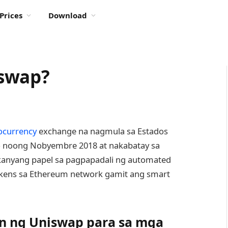
Prices
Download
swap?
ocurrency
exchange na nagmula sa Estados
to noong Nobyembre 2018 at nakabatay sa
a kanyang papel sa pagpapadali ng automated
tokens sa Ethereum network gamit ang smart
n ng Uniswap para sa mga