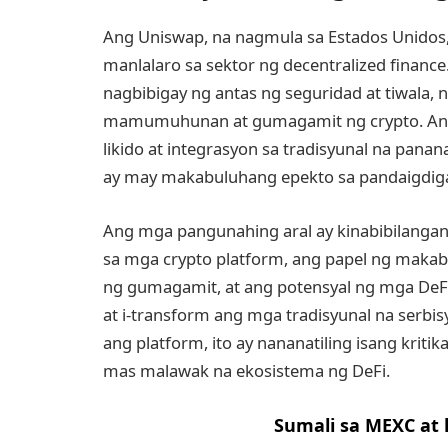
Ang Uniswap, na nagmula sa Estados Unidos, 
manlalaro sa sektor ng decentralized financ
nagbibigay ng antas ng seguridad at tiwala, 
mamumuhunan at gumagamit ng crypto. Ang
likido at integrasyon sa tradisyunal na pana
ay may makabuluhang epekto sa pandaigdiga
Ang mga pangunahing aral ay kinabibilanga
sa mga crypto platform, ang papel ng maka
ng gumagamit, at ang potensyal ng mga DeF
at i-transform ang mga tradisyunal na serbi
ang platform, ito ay nananatiling isang kriti
mas malawak na ekosistema ng DeFi.
Sumali sa MEXC at