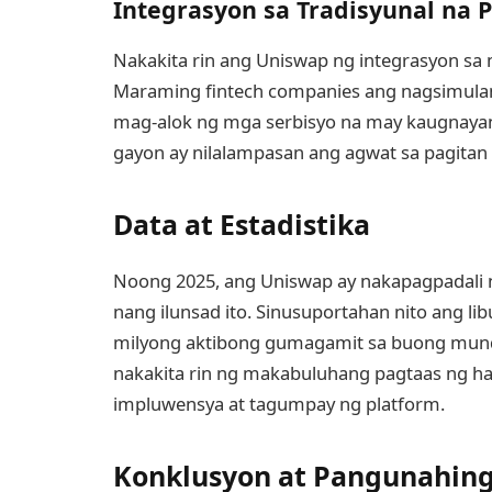
Integrasyon sa Tradisyunal na 
Nakakita rin ang Uniswap ng integrasyon sa 
Maraming fintech companies ang nagsimul
mag-alok ng mga serbisyo na may kaugnayan 
gayon ay nilalampasan ang agwat sa pagitan n
Data at Estadistika
Noong 2025, ang Uniswap ay nakapagpadali n
nang ilunsad ito. Sinusuportahan nito ang lib
milyong aktibong gumagamit sa buong mundo
nakakita rin ng makabuluhang pagtaas ng ha
impluwensya at tagumpay ng platform.
Konklusyon at Pangunahin