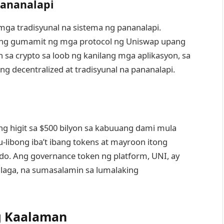
Pananalapi
mga tradisyunal na sistema ng pananalapi.
ang gumamit ng mga protocol ng Uniswap upang
sa crypto sa loob ng kanilang mga aplikasyon, sa
g decentralized at tradisyunal na pananalapi.
g higit sa $500 bilyon sa kabuuang dami mula
u-libong iba’t ibang tokens at mayroon itong
. Ang governance token ng platform, UNI, ay
laga, na sumasalamin sa lumalaking
g Kaalaman