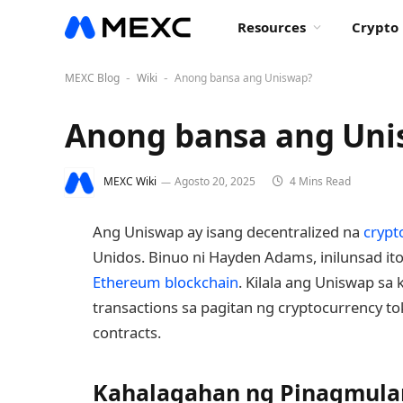
Resources
Crypto 
MEXC Blog
Wiki
Anong bansa ang Uniswap?
-
-
Anong bansa ang Uni
MEXC Wiki
Agosto 20, 2025
4 Mins Read
Ang Uniswap ay isang decentralized na
crypt
Unidos. Binuo ni Hayden Adams, inilunsad i
Ethereum
blockchain
. Kilala ang Uniswap s
transactions sa pagitan ng cryptocurrency 
contracts.
Kahalagahan ng Pinagmula