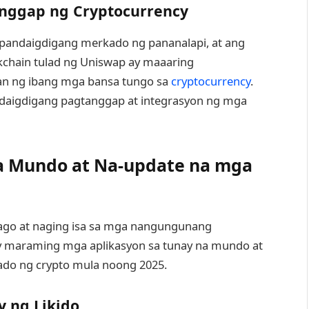
nggap ng Cryptocurrency
 pandaigdigang merkado ng pananalapi, at ang
kchain tulad ng Uniswap ay maaaring
n ng ibang mga bansa tungo sa
cryptocurrency
.
ndaigdigang pagtanggap at integrasyon ng mga
a Mundo at Na-update na mga
mago at naging isa sa mga nangungunang
may maraming mga aplikasyon sa tunay na mundo at
do ng crypto mula noong 2025.
 ng Likido