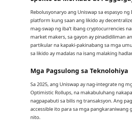
Rebolusyonaryo ang Uniswap sa espasyo ng 
platform kung saan ang likido ay decentral
mag-swap ng iba’t ibang cryptocurrencies na
market makers, sa gayon ay pinadidiliman an
partikular na kapaki-pakinabang sa mga um
sa likido ay madalas na isang malaking hadla
Mga Pagsulong sa Teknolohiya
Sa 2025, ang Uniswap ay nag-integrate ng mga
Optimistic Rollups, na makabuluhang nakap
nagpapabuti sa bilis ng transaksyon. Ang pa
accessible ito para sa mga pangkaraniwang 
nito.