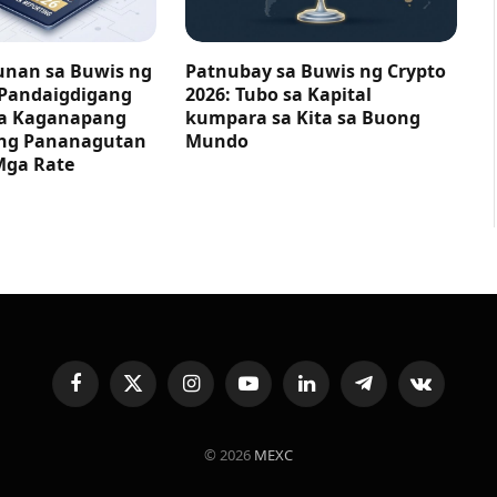
nan sa Buwis ng
Patnubay sa Buwis ng Crypto
 Pandaigdigang
2026: Tubo sa Kapital
ga Kaganapang
kumpara sa Kita sa Buong
ng Pananagutan
Mundo
Mga Rate
Facebook
X
Instagram
YouTube
LinkedIn
Telegram
VKontakte
(Twitter)
© 2026
MEXC