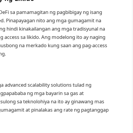
DeFi sa pamamagitan ng pagbibigay ng isang
ized. Pinapayagan nito ang mga gumagamit na
ng hindi kinakailangan ang mga tradisyunal na
g access sa likido. Ang modelong ito ay naging
uusbong na merkado kung saan ang pag-access
ng.
 advanced scalability solutions tulad ng
agpapababa ng mga bayarin sa gas at
gsulong sa teknolohiya na ito ay ginawang mas
gumagamit at pinalakas ang rate ng pagtanggap