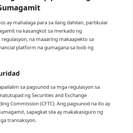
 Gumagamit
 ay mahalaga para sa ilang dahilan, partikular
gamit na kasangkot sa merkado ng
 na regulasyon, na maaaring makaapekto sa
nancial platform na gumagana sa loob ng
uridad
apailalim sa pagsunod sa mga regulasyon sa
inatutupad ng Securities and Exchange
ding Commission (CFTC). Ang pagsunod na ito ay
gumagamit, sapagkat sila ay makakasiguro ng
mga transaksyon.