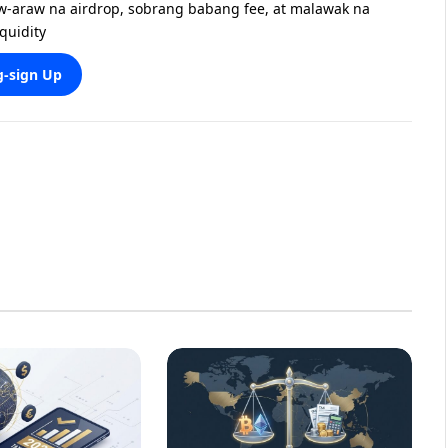
w-araw na airdrop, sobrang babang fee, at malawak na
iquidity
-sign Up