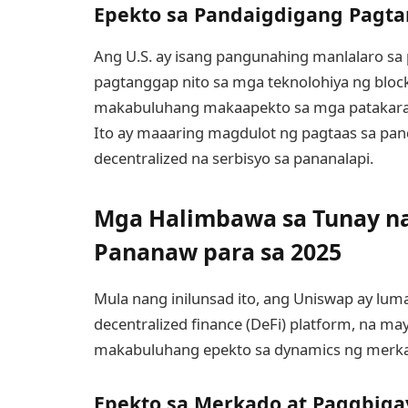
Epekto sa Pandaigdigang Pagta
Ang U.S. ay isang pangunahing manlalaro sa
pagtanggap nito sa mga teknolohiya ng bloc
makabuluhang makaapekto sa mga patakara
Ito ay maaaring magdulot ng pagtaas sa pa
decentralized na serbisyo sa pananalapi.
Mga Halimbawa sa Tunay n
Pananaw para sa 2025
Mula nang inilunsad ito, ang Uniswap ay lu
decentralized finance (DeFi) platform, na 
makabuluhang epekto sa dynamics ng merka
Epekto sa Merkado at Paggbigay