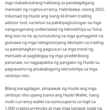
mga makabuluhang hakbang sa pandaigdigang
merkado ng cryptocurrency. Halimbawa, noong 2025,
inilunsad ng Huobi ang isang AI-driven trading
advisor tool, na binuo sa pakikipagtulungan sa mga
nangungunang unibersidad ng teknolohiya sa Tsina.
Ang tool na ito ay tumutulong sa mga gumagamit na
gumawa ng mga nategocenyang desisyon sa trading
sa pamamagitan ng pagsusuri sa mga trend ng
merkado at pagbibigay ng mga prediktibong
pananaw, na nagpapakita ng pangako ng Huobi sa
pagsasama ng pinakabagong teknolohiya sa mga
serbisyo nito.
Bilang karagdagan, pinalawak ng Huobi ang mga
serbisyo nito upang isama ang Huobi Wallet, isang
multi-currency wallet na sumusuporta sa higit sa
1,000 cryptocurrencies at may mga tampok tulad ng