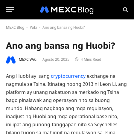
MEXC Blog
Wiki
Ano ang bansa ng Huobi?
-
-
Ano ang bansa ng Huobi?
MEXC Wiki
Agosto 20, 2025
4 Mins Read
Ang Huobi ay isang
cryptocurrency
exchange na
nagmula sa Tsina. Itinatag noong 2013 ni Leon Li, ang
platform ay unang nakatuon sa merkado ng Tsina
bago pinalawak ang operasyon nito sa buong
mundo. Habang nagbago ang mga regulasyon,
inadjust ng Huobi ang mga operational base nito,
inilipat ang punong-tanggapan nito sa Seychelles
bilang tugon sa mahigpit na regulasyon sa Tsina.