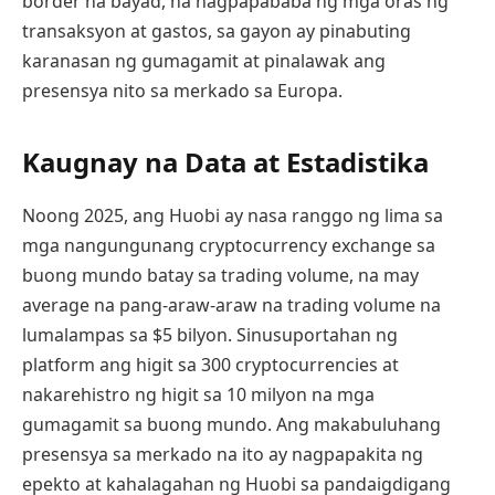
border na bayad, na nagpapababa ng mga oras ng
transaksyon at gastos, sa gayon ay pinabuting
karanasan ng gumagamit at pinalawak ang
presensya nito sa merkado sa Europa.
Kaugnay na Data at Estadistika
Noong 2025, ang Huobi ay nasa ranggo ng lima sa
mga nangungunang cryptocurrency exchange sa
buong mundo batay sa trading volume, na may
average na pang-araw-araw na trading volume na
lumalampas sa $5 bilyon. Sinusuportahan ng
platform ang higit sa 300 cryptocurrencies at
nakarehistro ng higit sa 10 milyon na mga
gumagamit sa buong mundo. Ang makabuluhang
presensya sa merkado na ito ay nagpapakita ng
epekto at kahalagahan ng Huobi sa pandaigdigang