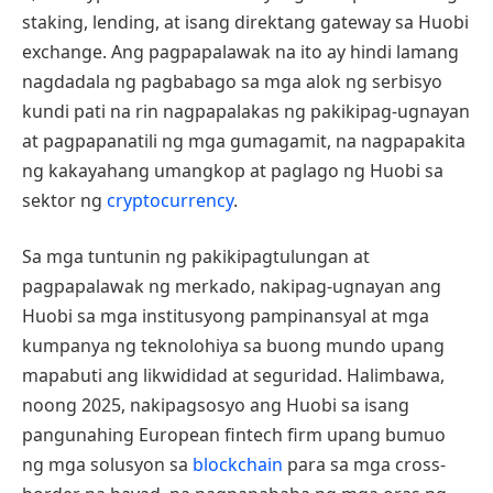
staking, lending, at isang direktang gateway sa Huobi
exchange. Ang pagpapalawak na ito ay hindi lamang
nagdadala ng pagbabago sa mga alok ng serbisyo
kundi pati na rin nagpapalakas ng pakikipag-ugnayan
at pagpapanatili ng mga gumagamit, na nagpapakita
ng kakayahang umangkop at paglago ng Huobi sa
sektor ng
cryptocurrency
.
Sa mga tuntunin ng pakikipagtulungan at
pagpapalawak ng merkado, nakipag-ugnayan ang
Huobi sa mga institusyong pampinansyal at mga
kumpanya ng teknolohiya sa buong mundo upang
mapabuti ang likwididad at seguridad. Halimbawa,
noong 2025, nakipagsosyo ang Huobi sa isang
pangunahing European fintech firm upang bumuo
ng mga solusyon sa
blockchain
para sa mga cross-