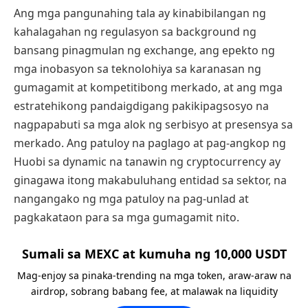
Ang mga pangunahing tala ay kinabibilangan ng
kahalagahan ng regulasyon sa background ng
bansang pinagmulan ng exchange, ang epekto ng
mga inobasyon sa teknolohiya sa karanasan ng
gumagamit at kompetitibong merkado, at ang mga
estratehikong pandaigdigang pakikipagsosyo na
nagpapabuti sa mga alok ng serbisyo at presensya sa
merkado. Ang patuloy na paglago at pag-angkop ng
Huobi sa dynamic na tanawin ng cryptocurrency ay
ginagawa itong makabuluhang entidad sa sektor, na
nangangako ng mga patuloy na pag-unlad at
pagkakataon para sa mga gumagamit nito.
Sumali sa MEXC at kumuha ng 10,000 USDT
Mag-enjoy sa pinaka-trending na mga token, araw-araw na
airdrop, sobrang babang fee, at malawak na liquidity