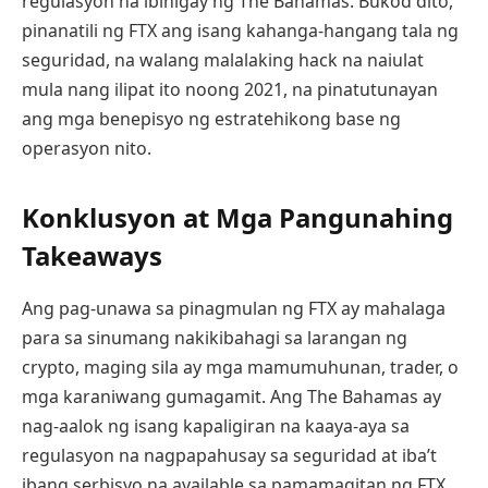
regulasyon na ibinigay ng The Bahamas. Bukod dito,
pinanatili ng FTX ang isang kahanga-hangang tala ng
seguridad, na walang malalaking hack na naiulat
mula nang ilipat ito noong 2021, na pinatutunayan
ang mga benepisyo ng estratehikong base ng
operasyon nito.
Konklusyon at Mga Pangunahing
Takeaways
Ang pag-unawa sa pinagmulan ng FTX ay mahalaga
para sa sinumang nakikibahagi sa larangan ng
crypto, maging sila ay mga mamumuhunan, trader, o
mga karaniwang gumagamit. Ang The Bahamas ay
nag-aalok ng isang kapaligiran na kaaya-aya sa
regulasyon na nagpapahusay sa seguridad at iba’t
ibang serbisyo na available sa pamamagitan ng FTX,