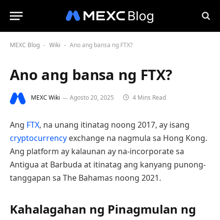
MEXC Blog
Wiki
Ano ang bansa ng FTX?
-
-
Ano ang bansa ng FTX?
MEXC Wiki
Agosto 20, 2025
4 Mins Read
Ang
FTX
, na unang itinatag noong 2017, ay isang
cryptocurrency
exchange na nagmula sa Hong Kong.
Ang platform ay kalaunan ay na-incorporate sa
Antigua at Barbuda at itinatag ang kanyang punong-
tanggapan sa The Bahamas noong 2021.
Kahalagahan ng Pinagmulan ng