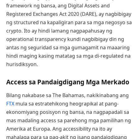
framework ng bansa, ang Digital Assets and
Registered Exchanges Act 2020 (DARE), ay nagbibigay
ng structured na kapaligiran para sa mga negosyo sa
crypto. Ito ay hindi lamang nagpapahusay ng
operational transparency kundi nagbibigay din ng
antas ng seguridad sa mga gumagamit na maaaring
hindi maging kasing matatag sa mga di-regulated na
hurisdiksyon.
Access sa Pandaigdigang Mga Merkado
Bilang nakabase sa The Bahamas, nakikinabang ang
FTX
mula sa estratehikong heograpikal at pang-
ekonomiyang posisyon ng bansa, na nagpapadali sa
mas madaling access sa parehong mga pamilihan ng
Amerika at Europa. Ang accessibility na ito ay
mahalaga para sa pag-akit ng isang pandaigdigang