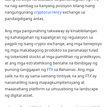
na nag-aambag sa kanyang posisyon bilang isang
nangungunang
cryptocurrency
exchange sa
pandaigdigang antas.
Ang mga pangunahing takeaway ay kinabibilangan
ng kahalagahan ng kapaligiran ng regulasyon sa
pagpili ng isang crypto exchange, ang mga benepisyo
ng mga makabagong produkto sa pananalapi tulad
ng tokenized stocks at mga pamilihan ng prediksyon,
at ang mga estratehikong bentahe na ibinibigay ng
punong-tanggapan ng
FTX
sa Bahamas. Ang mga
salik na ito ay sama-samang tinitiyak na ang FTX ay
nananatiling isang mapagkumpitensyang at
maaasahang platform sa umuusbong na landscape
ng digital asset.