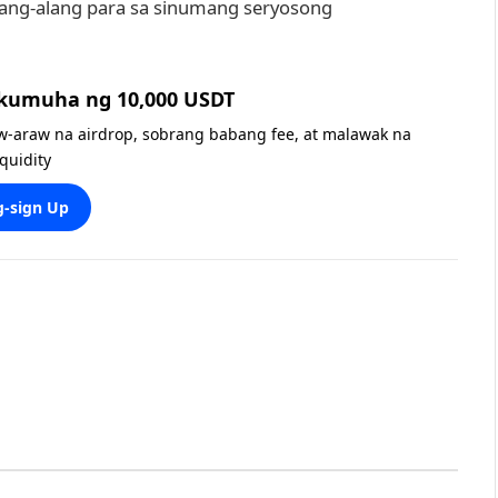
ang-alang para sa sinumang seryosong
 kumuha ng 10,000 USDT
w-araw na airdrop, sobrang babang fee, at malawak na
iquidity
-sign Up