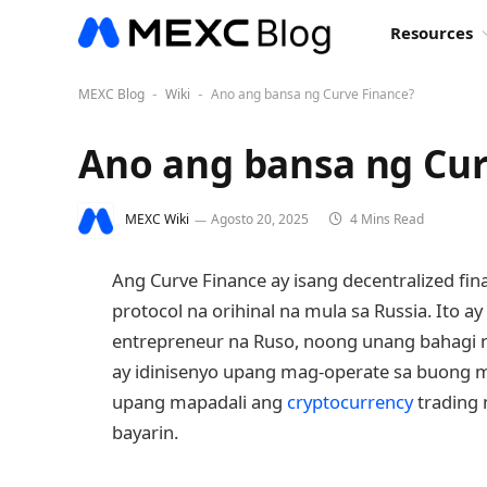
Resources
MEXC Blog
Wiki
Ano ang bansa ng Curve Finance?
-
-
Ano ang bansa ng Cur
MEXC Wiki
Agosto 20, 2025
4 Mins Read
Ang Curve Finance ay isang decentralized fi
protocol na orihinal na mula sa Russia. Ito ay 
entrepreneur na Ruso, noong unang bahagi ng
ay idinisenyo upang mag-operate sa buong 
upang mapadali ang
cryptocurrency
trading 
bayarin.