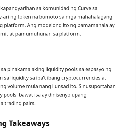
y kapangyarihan sa komunidad ng Curve sa
y-ari ng token na bumoto sa mga mahahalagang
ng platform. Ang modelong ito ng pamamahala ay
amit at pamumuhunan sa platform.
sa pinakamalaking liquidity pools sa espasyo ng
 sa liquidity sa iba’t ibang cryptocurrencies at
ding volume mula nang ilunsad ito. Sinusuportahan
ity pools, bawat isa ay dinisenyo upang
 trading pairs.
ng Takeaways