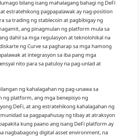
y lumago bilang isang mahalagang bahagi ng DeFi
 at estratehikong pagpapalawak ay nag-position
a sa trading ng stablecoin at pagbibigay ng
agamit, ang pinagmulan ng platform mula sa
ng dahil sa mga regulasyon at teknolohikal na
diskarte ng Curve sa pagharap sa mga hamong
palawak at integrasyon sa iba pang mga
ensyal nito para sa patuloy na pag-unlad at
ilangan ng kahalagahan ng pag-unawa sa
n ng platform, ang mga benepisyo ng
yong DeFi, at ang estratehikong kahalagahan ng
omunidad sa pagpapahusay ng tibay at atraksyon
papakita kung paano ang isang DeFi platform ay
a nagbabagong digital asset environment, na