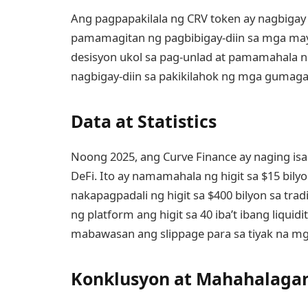
Ang pagpapakilala ng CRV token ay nagbiga
pamamagitan ng pagbibigay-diin sa mga ma
desisyon ukol sa pag-unlad at pamamahala 
nagbigay-diin sa pakikilahok ng mga gumag
Data at Statistics
Noong 2025, ang Curve Finance ay naging isa 
DeFi. Ito ay namamahala ng higit sa $15 bilyon
nakapagpadali ng higit sa $400 bilyon sa tra
ng platform ang higit sa 40 iba’t ibang liquid
mabawasan ang slippage para sa tiyak na mga
Konklusyon at Mahahalaga