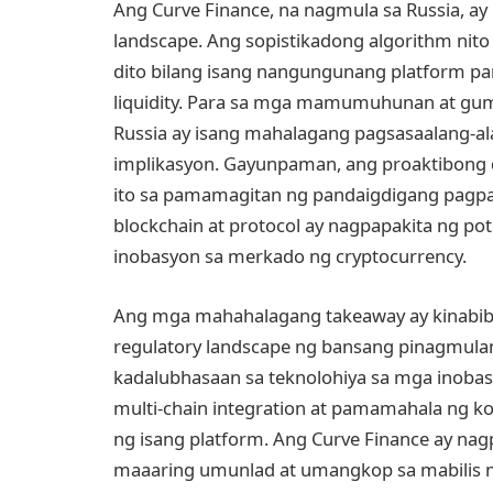
Ang Curve Finance, na nagmula sa Russia, a
landscape. Ang sopistikadong algorithm nito
dito bilang isang nangungunang platform par
liquidity. Para sa mga mamumuhunan at gum
Russia ay isang mahalagang pagsasaalang-ala
implikasyon. Gayunpaman, ang proaktibong 
ito sa pamamagitan ng pandaigdigang pagpa
blockchain at protocol ay nagpapakita ng pot
inobasyon sa merkado ng cryptocurrency.
Ang mga mahahalagang takeaway ay kinabib
regulatory landscape ng bansang pinagmula
kadalubhasaan sa teknolohiya sa mga inobas
multi-chain integration at pamamahala ng k
ng isang platform. Ang Curve Finance ay nag
maaaring umunlad at umangkop sa mabilis n