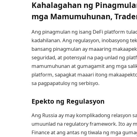
Kahalagahan ng Pinagmulan
mga Mamumuhunan, Trader
Ang pinagmulan ng isang DeFi platform tulad
kadahilanan. Ang regulasyon, inobasyong tekn
bansang pinagmulan ay maaaring makaapekt
seguridad, at potensyal na pag-unlad ng pla
mamumuhunan at gumagamit ang mga salik n
platform, sapagkat maaari itong makaapekt
sa pagpapatuloy ng serbisyo.
Epekto ng Regulasyon
Ang Russia ay may komplikadong relasyon sa 
umuunlad na regulatory framework. Ito ay 
Finance at ang antas ng tiwala ng mga gum