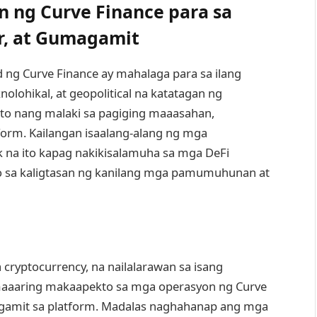
 ng Curve Finance para sa
, at Gumagamit
 ng Curve Finance ay mahalaga para sa ilang
olohikal, at geopolitical na katatagan ng
o nang malaki sa pagiging maaasahan,
tform. Kailangan isaalang-alang ng mga
a ito kapag nakikisalamuha sa mga DeFi
o sa kaligtasan ng kanilang mga pamumuhunan at
cryptocurrency, na nailalarawan sa isang
maaaring makaapekto sa mga operasyon ng Curve
agamit sa platform. Madalas naghahanap ang mga