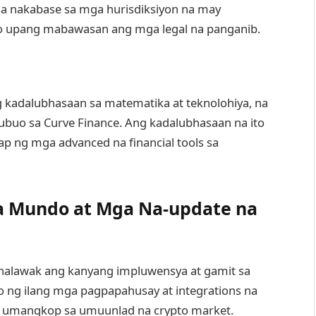
 nakabase sa mga hurisdiksiyon na may
to upang mabawasan ang mga legal na panganib.
 kadalubhasaan sa matematika at teknolohiya, na
ubuo sa Curve Finance. Ang kadalubhasaan na ito
 ng mga advanced na financial tools sa
a Mundo at Mga Na-update na
inalawak ang kanyang impluwensya at gamit sa
to ng ilang mga pagpapahusay at integrations na
g umangkop sa umuunlad na crypto market.