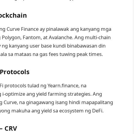
ockchain
ng Curve Finance ay pinalawak ang kanyang mga
g Polygon, Fantom, at Avalanche. Ang multi-chain
fy ng kanyang user base kundi binabawasan din
la sa mataas na gas fees tuwing peak times.
Protocols
 protocols tulad ng Yearn.finance, na
i-optimize ang yield farming strategies. Ang
ng Curve, na ginagawang isang hindi mapapalitang
ong makuha ang yield sa ecosystem ng DeFi.
– CRV