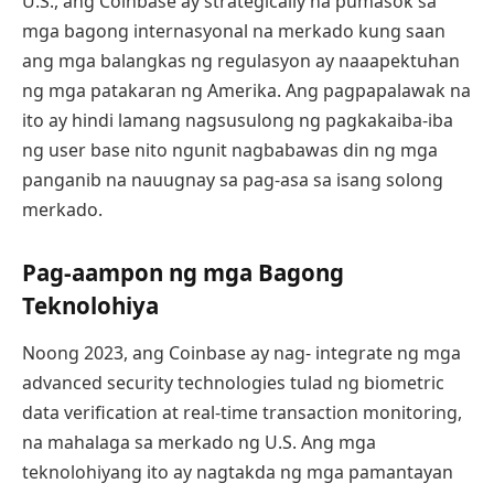
U.S., ang Coinbase ay strategically na pumasok sa
mga bagong internasyonal na merkado kung saan
ang mga balangkas ng regulasyon ay naaapektuhan
ng mga patakaran ng Amerika. Ang pagpapalawak na
ito ay hindi lamang nagsusulong ng pagkakaiba-iba
ng user base nito ngunit nagbabawas din ng mga
panganib na nauugnay sa pag-asa sa isang solong
merkado.
Pag-aampon ng mga Bagong
Teknolohiya
Noong 2023, ang Coinbase ay nag- integrate ng mga
advanced security technologies tulad ng biometric
data verification at real-time transaction monitoring,
na mahalaga sa merkado ng U.S. Ang mga
teknolohiyang ito ay nagtakda ng mga pamantayan