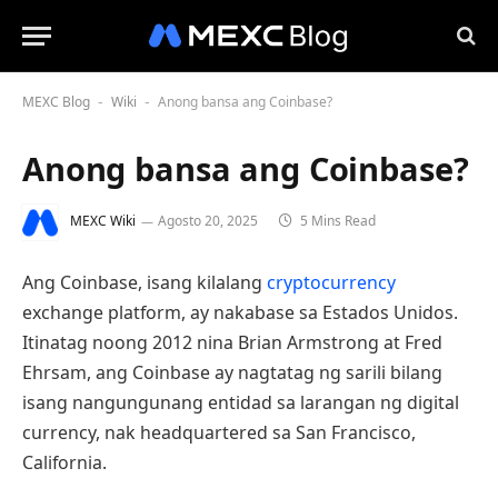
MEXC Blog
Wiki
Anong bansa ang Coinbase?
-
-
Anong bansa ang Coinbase?
MEXC Wiki
Agosto 20, 2025
5 Mins Read
Ang Coinbase, isang kilalang
cryptocurrency
exchange platform, ay nakabase sa Estados Unidos.
Itinatag noong 2012 nina Brian Armstrong at Fred
Ehrsam, ang Coinbase ay nagtatag ng sarili bilang
isang nangungunang entidad sa larangan ng digital
currency, nak headquartered sa San Francisco,
California.