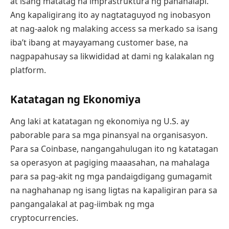
at isang matatag na imprastruktura ng pananalapi.
Ang kapaligirang ito ay nagtataguyod ng inobasyon
at nag-aalok ng malaking access sa merkado sa isang
iba’t ibang at mayayamang customer base, na
nagpapahusay sa likwididad at dami ng kalakalan ng
platform.
Katatagan ng Ekonomiya
Ang laki at katatagan ng ekonomiya ng U.S. ay
paborable para sa mga pinansyal na organisasyon.
Para sa Coinbase, nangangahulugan ito ng katatagan
sa operasyon at pagiging maaasahan, na mahalaga
para sa pag-akit ng mga pandaigdigang gumagamit
na naghahanap ng isang ligtas na kapaligiran para sa
pangangalakal at pag-iimbak ng mga
cryptocurrencies.