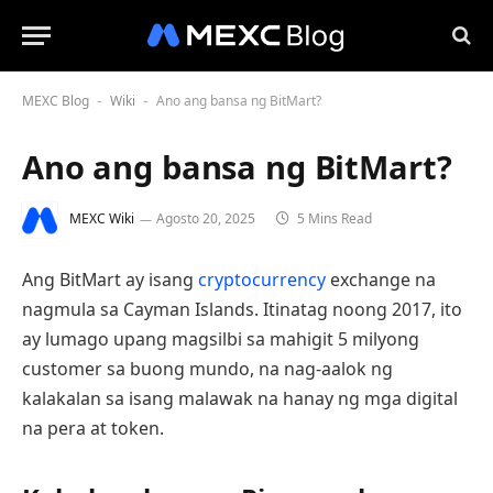
MEXC Blog
Wiki
Ano ang bansa ng BitMart?
-
-
Ano ang bansa ng BitMart?
MEXC Wiki
Agosto 20, 2025
5 Mins Read
Ang BitMart ay isang
cryptocurrency
exchange na
nagmula sa Cayman Islands. Itinatag noong 2017, ito
ay lumago upang magsilbi sa mahigit 5 milyong
customer sa buong mundo, na nag-aalok ng
kalakalan sa isang malawak na hanay ng mga digital
na pera at token.