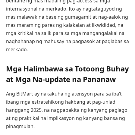
bentahe ng mas madaling pag-access sa mga
internasyonal na merkado. Ito ay nagtataguyod ng
mas malawak na base ng gumagamit at nag-aalok ng
mas maraming pares ng kalakalan at likwididad, na
mga kritikal na salik para sa mga mangangalakal na
naghahanap ng mahusay na pagpasok at paglabas sa
merkado.
Mga Halimbawa sa Totoong Buhay
at Mga Na-update na Pananaw
Ang BitMart ay nakakuha ng atensyon para sa iba’t
ibang mga estratehikong hakbang at pag-unlad
hanggang 2025, na nagpapakita ng kanyang paglago
at ng praktikal na implikasyon ng kanyang bansa ng
pinagmulan.