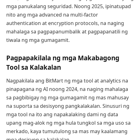
mga panukalang seguridad. Noong 2025, ipinatupad
nito ang mga advanced na multi-factor
authentication at encryption protocols, na naging
mahalaga sa pagpapanumbalik at pagpapanatili ng
tiwala ng mga gumagamit.
Pagpapakilala ng mga Makabagong
Tool sa Kalakalan
Nagpakilala ang BitMart ng mga tool at analytics na
pinapagana ng AI noong 2024, na naging mahalaga
sa pagbibigay ng mga gumagamit ng mas mahusay
na suporta sa desisyong pangkalakalan. Sinusuri ng
mga tool na ito ang napakalaking dami ng data
upang mag-alok ng mga hula tungkol sa mga uso sa
merkado, kaya tumutulong sa mas may kaalamang
mga desisyon sa kalakalan.