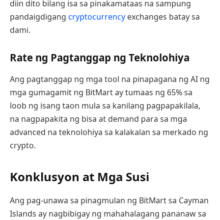
diin dito bilang isa sa pinakamataas na sampung
pandaigdigang
cryptocurrency
exchanges batay sa
dami.
Rate ng Pagtanggap ng Teknolohiya
Ang pagtanggap ng mga tool na pinapagana ng AI ng
mga gumagamit ng BitMart ay tumaas ng 65% sa
loob ng isang taon mula sa kanilang pagpapakilala,
na nagpapakita ng bisa at demand para sa mga
advanced na teknolohiya sa kalakalan sa merkado ng
crypto.
Konklusyon at Mga Susi
Ang pag-unawa sa pinagmulan ng BitMart sa Cayman
Islands ay nagbibigay ng mahahalagang pananaw sa