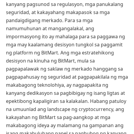
kanyang pagsunod sa regulasyon, mga panukalang
seguridad, at kakayahang makapasok sa mga
pandaigdigang merkado. Para sa mga
namumuhunan at mangangalakal, ang
impormasyong ito ay mahalaga para sa paggawa ng
mga may kaalamang desisyon tungkol sa paggamit
ng platform ng BitMart. Ang mga estratehikong
desisyon na kinuha ng BitMart, mula sa
pagpapalawak ng saklaw ng merkado hanggang sa
pagpapahusay ng seguridad at pagpapakilala ng mga
makabagong teknolohiya, ay nagpapakita ng
kanyang dedikasyon sa pagbibigay ng isang ligtas at
epektibong kapaligiran sa kalakalan. Habang patuloy
na umuunlad ang landscape ng cryptocurrency, ang
kakayahan ng BitMart sa pag-aangkop at mga
makabagong ideya ay malamang na gampanan ang
isang makabuluhang papel sa paghubog ng kanyang