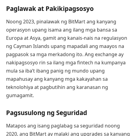
Paglawak at Pakikipagsosyo
Noong 2023, pinalawak ng BitMart ang kanyang
operasyon upang isama ang ilang mga bansa sa
Europa at Asya, gamit ang kanais-nais na regulasyon
ng Cayman Islands upang mapadali ang maayos na
pagpasok sa mga merkadong ito. Ang exchange ay
nakipagsosyo rin sa ilang mga fintech na kumpanya
mula sa iba’t ibang panig ng mundo upang
mapahusay ang kanyang mga kakayahan sa
teknolohiya at pagbutihin ang karanasan ng
gumagamit.
Pagsusulong ng Seguridad
Matapos ang isang paglabag sa seguridad noong
2020, ang BitMart ay malaki ang upgrades sa kanyang