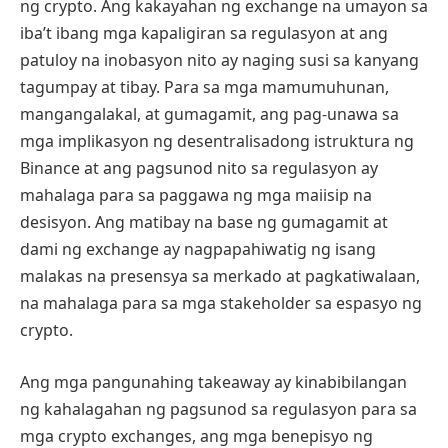
ng crypto. Ang kakayahan ng exchange na umayon sa
iba’t ibang mga kapaligiran sa regulasyon at ang
patuloy na inobasyon nito ay naging susi sa kanyang
tagumpay at tibay. Para sa mga mamumuhunan,
mangangalakal, at gumagamit, ang pag-unawa sa
mga implikasyon ng desentralisadong istruktura ng
Binance at ang pagsunod nito sa regulasyon ay
mahalaga para sa paggawa ng mga maiisip na
desisyon. Ang matibay na base ng gumagamit at
dami ng exchange ay nagpapahiwatig ng isang
malakas na presensya sa merkado at pagkatiwalaan,
na mahalaga para sa mga stakeholder sa espasyo ng
crypto.
Ang mga pangunahing takeaway ay kinabibilangan
ng kahalagahan ng pagsunod sa regulasyon para sa
mga crypto exchanges, ang mga benepisyo ng