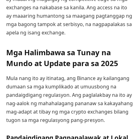
exchanges na nakabase sa kanila. Ang access na ito
ay maaaring humantong sa maagang pagtanggap ng
mga bagong tampok at serbisyo, na nagpapalakas sa
apela ng isang exchange.
Mga Halimbawa sa Tunay na
Mundo at Update para sa 2025
Mula nang ito ay itinatag, ang Binance ay kailangang
dumaan sa mga kumplikado at umuusbong na
pandaigdigang regulasyon. Ang paglalakbay na ito ay
nag-aalok ng mahahalagang pananaw sa kakayahang
mag-adapt at tibay ng mga crypto exchanges bilang
tugon sa mga regulasyong pang-presyon.
Pandaigdigang Pagpapalawak at Lokal