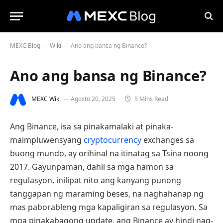
MEXC Blog
Wiki
Ano ang bansa ng Binance?
-
-
Ano ang bansa ng Binance?
MEXC Wiki
Agosto 20, 2025
5 Mins Read
Ang Binance, isa sa pinakamalaki at pinaka-
maimpluwensyang
cryptocurrency
exchanges sa
buong mundo, ay orihinal na itinatag sa Tsina noong
2017. Gayunpaman, dahil sa mga hamon sa
regulasyon, inilipat nito ang kanyang punong
tanggapan ng maraming beses, na naghahanap ng
mas paborableng mga kapaligiran sa regulasyon. Sa
mga pinakabagong update, ang Binance ay hindi nag-