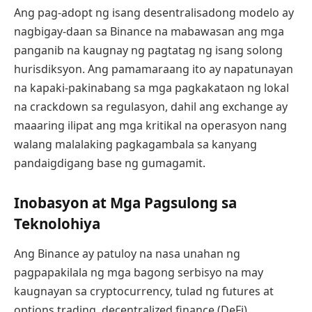
Ang pag-adopt ng isang desentralisadong modelo ay
nagbigay-daan sa Binance na mabawasan ang mga
panganib na kaugnay ng pagtatag ng isang solong
hurisdiksyon. Ang pamamaraang ito ay napatunayan
na kapaki-pakinabang sa mga pagkakataon ng lokal
na crackdown sa regulasyon, dahil ang exchange ay
maaaring ilipat ang mga kritikal na operasyon nang
walang malalaking pagkagambala sa kanyang
pandaigdigang base ng gumagamit.
Inobasyon at Mga Pagsulong sa
Teknolohiya
Ang Binance ay patuloy na nasa unahan ng
pagpapakilala ng mga bagong serbisyo na may
kaugnayan sa cryptocurrency, tulad ng futures at
options trading, decentralized finance (DeFi)