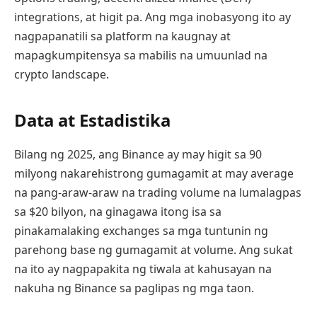
integrations, at higit pa. Ang mga inobasyong ito ay
nagpapanatili sa platform na kaugnay at
mapagkumpitensya sa mabilis na umuunlad na
crypto landscape.
Data at Estadistika
Bilang ng 2025, ang Binance ay may higit sa 90
milyong nakarehistrong gumagamit at may average
na pang-araw-araw na trading volume na lumalagpas
sa $20 bilyon, na ginagawa itong isa sa
pinakamalaking exchanges sa mga tuntunin ng
parehong base ng gumagamit at volume. Ang sukat
na ito ay nagpapakita ng tiwala at kahusayan na
nakuha ng Binance sa paglipas ng mga taon.