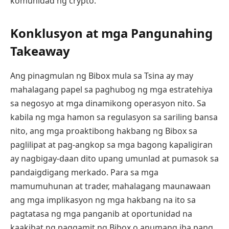
komunidad ng crypto.
Konklusyon at mga Pangunahing
Takeaway
Ang pinagmulan ng Bibox mula sa Tsina ay may
mahalagang papel sa paghubog ng mga estratehiya
sa negosyo at mga dinamikong operasyon nito. Sa
kabila ng mga hamon sa regulasyon sa sariling bansa
nito, ang mga proaktibong hakbang ng Bibox sa
paglilipat at pag-angkop sa mga bagong kapaligiran
ay nagbigay-daan dito upang umunlad at pumasok sa
pandaigdigang merkado. Para sa mga
mamumuhunan at trader, mahalagang maunawaan
ang mga implikasyon ng mga hakbang na ito sa
pagtatasa ng mga panganib at oportunidad na
kaakibat ng paggamit ng Bibox o anumang iba pang