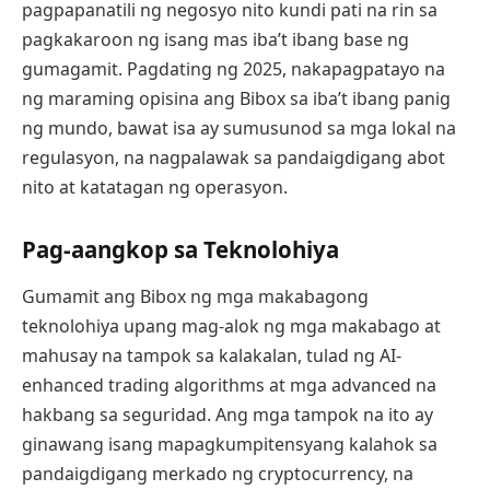
pagpapanatili ng negosyo nito kundi pati na rin sa
pagkakaroon ng isang mas iba’t ibang base ng
gumagamit. Pagdating ng 2025, nakapagpatayo na
ng maraming opisina ang Bibox sa iba’t ibang panig
ng mundo, bawat isa ay sumusunod sa mga lokal na
regulasyon, na nagpalawak sa pandaigdigang abot
nito at katatagan ng operasyon.
Pag-aangkop sa Teknolohiya
Gumamit ang Bibox ng mga makabagong
teknolohiya upang mag-alok ng mga makabago at
mahusay na tampok sa kalakalan, tulad ng AI-
enhanced trading algorithms at mga advanced na
hakbang sa seguridad. Ang mga tampok na ito ay
ginawang isang mapagkumpitensyang kalahok sa
pandaigdigang merkado ng cryptocurrency, na