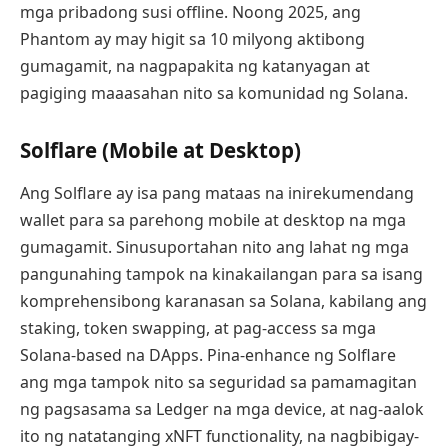
mga pribadong susi offline. Noong 2025, ang
Phantom ay may higit sa 10 milyong aktibong
gumagamit, na nagpapakita ng katanyagan at
pagiging maaasahan nito sa komunidad ng Solana.
Solflare (Mobile at Desktop)
Ang Solflare ay isa pang mataas na inirekumendang
wallet para sa parehong mobile at desktop na mga
gumagamit. Sinusuportahan nito ang lahat ng mga
pangunahing tampok na kinakailangan para sa isang
komprehensibong karanasan sa Solana, kabilang ang
staking, token swapping, at pag-access sa mga
Solana-based na DApps. Pina-enhance ng Solflare
ang mga tampok nito sa seguridad sa pamamagitan
ng pagsasama sa Ledger na mga device, at nag-aalok
ito ng natatanging xNFT functionality, na nagbibigay-