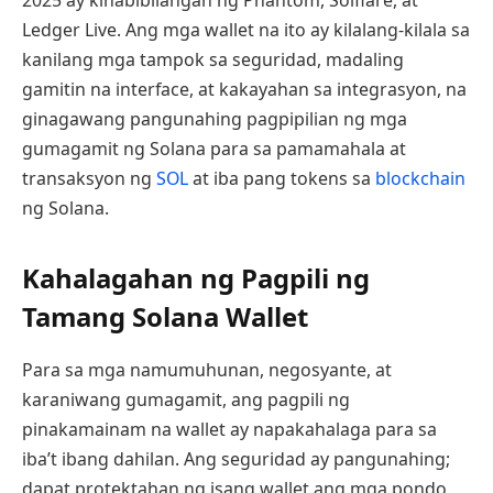
2025 ay kinabibilangan ng Phantom, Solflare, at
Ledger Live. Ang mga wallet na ito ay kilalang-kilala sa
kanilang mga tampok sa seguridad, madaling
gamitin na interface, at kakayahan sa integrasyon, na
ginagawang pangunahing pagpipilian ng mga
gumagamit ng Solana para sa pamamahala at
transaksyon ng
SOL
at iba pang tokens sa
blockchain
ng Solana.
Kahalagahan ng Pagpili ng
Tamang Solana Wallet
Para sa mga namumuhunan, negosyante, at
karaniwang gumagamit, ang pagpili ng
pinakamainam na wallet ay napakahalaga para sa
iba’t ibang dahilan. Ang seguridad ay pangunahing;
dapat protektahan ng isang wallet ang mga pondo