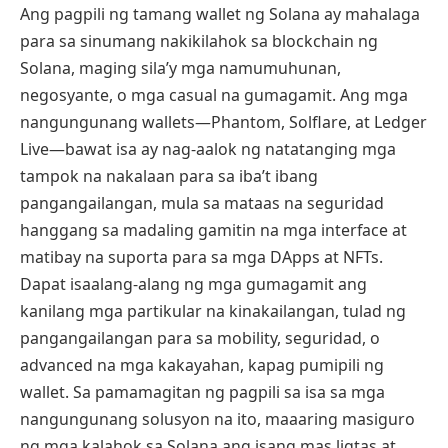
Ang pagpili ng tamang wallet ng Solana ay mahalaga
para sa sinumang nakikilahok sa blockchain ng
Solana, maging sila’y mga namumuhunan,
negosyante, o mga casual na gumagamit. Ang mga
nangungunang wallets—Phantom, Solflare, at Ledger
Live—bawat isa ay nag-aalok ng natatanging mga
tampok na nakalaan para sa iba’t ibang
pangangailangan, mula sa mataas na seguridad
hanggang sa madaling gamitin na mga interface at
matibay na suporta para sa mga DApps at NFTs.
Dapat isaalang-alang ng mga gumagamit ang
kanilang mga partikular na kinakailangan, tulad ng
pangangailangan para sa mobility, seguridad, o
advanced na mga kakayahan, kapag pumipili ng
wallet. Sa pamamagitan ng pagpili sa isa sa mga
nangungunang solusyon na ito, maaaring masiguro
ng mga kalahok sa Solana ang isang mas ligtas at