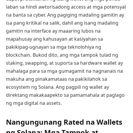
laban sa hindi awtorisadong access at mga potensyal
na banta sa cyber. Ang pagiging madaling gamitin ay
isa pang kritikal na salik, dahil ang isang madaling
gamitin na interface ay maaaring lubos na
mapahusay ang kahusayan at kasiyahan sa
pakikipag-ugnayan sa mga teknolohiya ng
blockchain. Bukod dito, ang mga tampok tulad ng
staking, swapping, at suporta sa hardware wallet ay
mahalaga para sa mga gumagamit na nagnanais na
makuha ang pinakamataas na pakikilahok sa
ecosystem ng Solana. Ang pagpili ng wallet ay
direktang makakaapekto sa pamamahala at paglago
ng mga digital na assets.
Nangungunang Rated na Wallets
ng Solana: Mga Tampok at