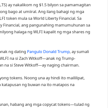
TS) ay nakalikom ng $1.5 bilyon sa pamamagitan
ong bago at umiiral. Ang ilang bahagi ng mga
I token mula sa World Liberty Financial. Sa
rty Financial, ang pangunahing mamumuhunan sa
milyong halaga ng WLFI kapalit ng mga shares ng
anak ng dating
Pangulo Donald Trump
, ay sumali
WLFI na si Zach Witkoff—anak ng Trump-
an na si Steve Witkoff—ay naging chairman.
ng tokens. Noong una ay hindi ito maililipat,
a katapusan ng buwan na ito matapos na
an, habang ang mga copycat tokens—tulad ng