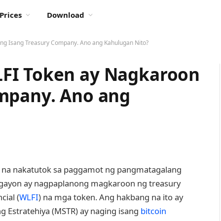
Prices
Download
ng Isang Treasury Company. Ano ang Kahulugan Nito?
FI Token ay Nagkaroon
ompany. Ano ang
l na nakatutok sa paggamot ng pangmatagalang
 ngayon ay nagpaplanong magkaroon ng treasury
ial (
WLFI
) na mga token. Ang hakbang na ito ay
g Estratehiya (MSTR) ay naging isang
bitcoin