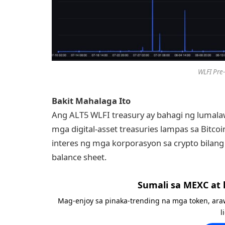
WLFI Pre
Bakit Mahalaga Ito
Ang ALT5 WLFI treasury ay bahagi ng luma
mga digital-asset treasuries lampas sa Bitcoi
interes ng mga korporasyon sa crypto bila
balance sheet.
Sumali sa MEXC at
Mag-enjoy sa pinaka-trending na mga token, ara
l