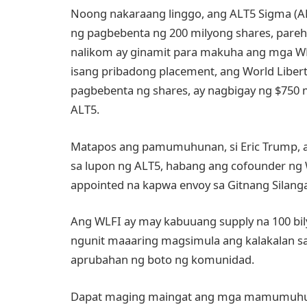
Noong nakaraang linggo, ang ALT5 Sigma (AL
ng pagbebenta ng 200 milyong shares, pareh
nalikom ay ginamit para makuha ang mga WLF
isang pribadong placement, ang World Libe
pagbebenta ng shares, ay nagbigay ng $750 
ALT5.
Matapos ang pamumuhunan, si Eric Trump, 
sa lupon ng ALT5, habang ang cofounder ng 
appointed na kapwa envoy sa Gitnang Silang
Ang WLFI ay may kabuuang supply na 100 bilyo
ngunit maaaring magsimula ang kalakalan s
aprubahan ng boto ng komunidad.
Dapat maging maingat ang mga mamumuhun