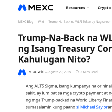
Resources
Crypto 
MEXC Blog
Wiki
Trump-Na-Back na WLFI Token ay Nagkaroon 
-
-
Trump-Na-Back na WL
ng Isang Treasury C
Kahulugan Nito?
MEXC Wiki
Agosto 20, 2025
3 Mins Read
Ang ALT5 Sigma, isang kumpanya na orihina
sakit, ay lumipat sa mga crypto payment at
ng mga Trump-backed na World Liberty Financ
sumasalamin kung paano
si Michael Saylor
an