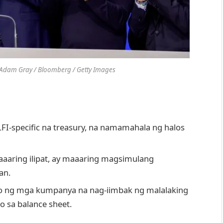
 Adam Gray / Bloomberg / Getty Images
-specific na treasury, na namamahala ng halos
aaaring ilipat, ay maaaring magsimulang
an.
o ng mga kumpanya na nag-iimbak ng malalaking
bo sa balance sheet.