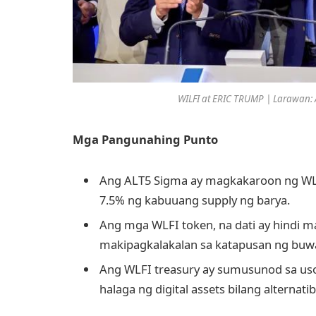
WILFI at ERIC TRUMP | Larawan:
Mga Pangunahing Punto
Ang ALT5 Sigma ay magkakaroon ng WLFI
7.5% ng kabuuang supply ng barya.
Ang mga WLFI token, na dati ay hindi m
makipagkalakalan sa katapusan ng buw
Ang WLFI treasury ay sumusunod sa us
halaga ng digital assets bilang alternati