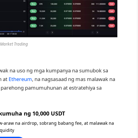
-Market Trading
lawak na uso ng mga kumpanya na sumubok sa
n at
Ethereum
, na nagsasaad ng mas malawak na
ng parehong pamumuhunan at estratehiya sa
 kumuha ng 10,000 USDT
w-araw na airdrop, sobrang babang fee, at malawak na
iquidity