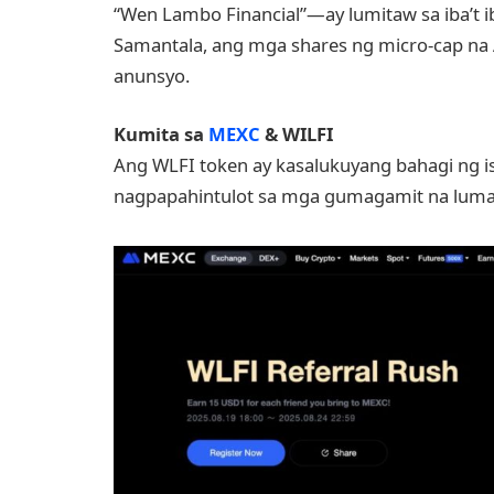
“Wen Lambo Financial”—ay lumitaw sa iba’t i
Samantala, ang mga shares ng micro-cap na
anunsyo.
Kumita sa
MEXC
& WILFI
Ang WLFI token ay kasalukuyang bahagi ng 
nagpapahintulot sa mga gumagamit na lum