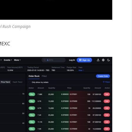
al Rush Campaign
 MEXC