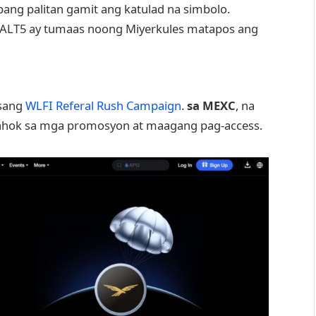
bang palitan gamit ang katulad na simbolo.
 ALT5 ay tumaas noong Miyerkules matapos ang
isang
WLFI Referal Rush Campaign
.
sa MEXC
, na
ahok sa mga promosyon at maagang pag-access.