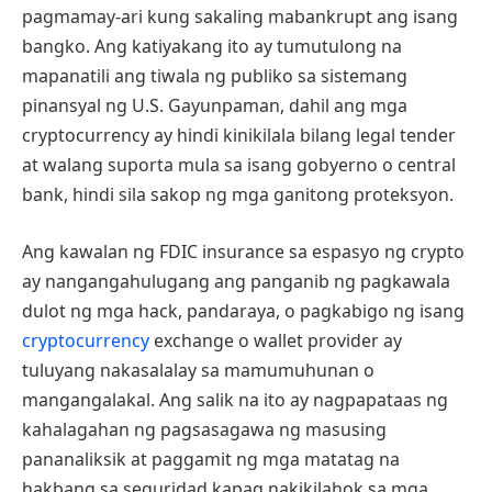
pagmamay-ari kung sakaling mabankrupt ang isang
bangko. Ang katiyakang ito ay tumutulong na
mapanatili ang tiwala ng publiko sa sistemang
pinansyal ng U.S. Gayunpaman, dahil ang mga
cryptocurrency ay hindi kinikilala bilang legal tender
at walang suporta mula sa isang gobyerno o central
bank, hindi sila sakop ng mga ganitong proteksyon.
Ang kawalan ng FDIC insurance sa espasyo ng crypto
ay nangangahulugang ang panganib ng pagkawala
dulot ng mga hack, pandaraya, o pagkabigo ng isang
cryptocurrency
exchange o wallet provider ay
tuluyang nakasalalay sa mamumuhunan o
mangangalakal. Ang salik na ito ay nagpapataas ng
kahalagahan ng pagsasagawa ng masusing
pananaliksik at paggamit ng mga matatag na
hakbang sa seguridad kapag nakikilahok sa mga