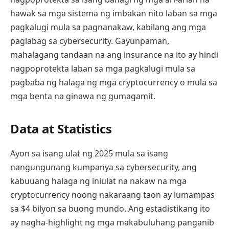
hawak sa mga sistema ng imbakan nito laban sa mga
pagkalugi mula sa pagnanakaw, kabilang ang mga
paglabag sa cybersecurity. Gayunpaman,
mahalagang tandaan na ang insurance na ito ay hindi
nagpoprotekta laban sa mga pagkalugi mula sa
pagbaba ng halaga ng mga cryptocurrency o mula sa
mga benta na ginawa ng gumagamit.
Data at Statistics
Ayon sa isang ulat ng 2025 mula sa isang
nangungunang kumpanya sa cybersecurity, ang
kabuuang halaga ng iniulat na nakaw na mga
cryptocurrency noong nakaraang taon ay lumampas
sa $4 bilyon sa buong mundo. Ang estadistikang ito
ay nagha-highlight ng mga makabuluhang panganib