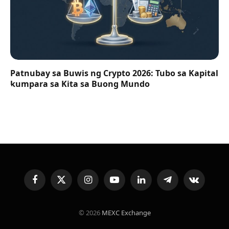
Patnubay sa Buwis ng Crypto 2026: Tubo sa Kapital
kumpara sa Kita sa Buong Mundo
Facebook
X
Instagram
YouTube
LinkedIn
Telegram
VKontakte
(Twitter)
© 2026
MEXC Exchange