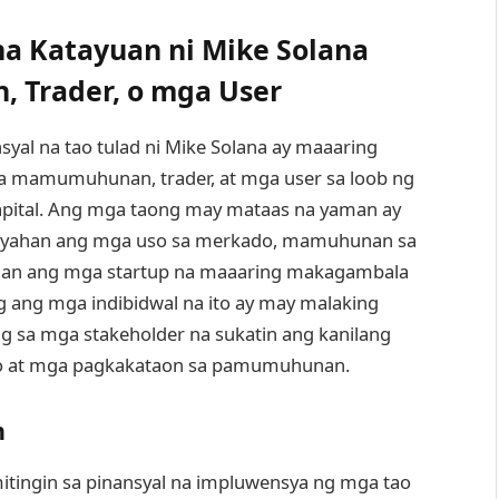
a Katayuan ni Mike Solana
 Trader, o mga User
yal na tao tulad ni Mike Solana ay maaaring
 mamumuhunan, trader, at mga user sa loob ng
apital. Ang mga taong may mataas na yaman ay
syahan ang mga uso sa merkado, mamuhunan sa
han ang mga startup na maaaring makagambala
ng ang mga indibidwal na ito ay may malaking
 sa mga stakeholder na sukatin ang kanilang
do at mga pagkakataon sa pamumuhunan.
n
ngin sa pinansyal na impluwensya ng mga tao