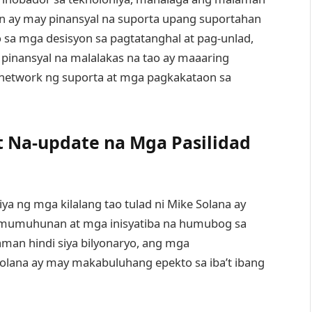
ay may pinansyal na suporta upang suportahan
sa mga desisyon sa pagtatanghal at pag-unlad,
pinansyal na malalakas na tao ay maaaring
network ng suporta at mga pagkakataon sa
 Na-update na Mga Pasilidad
ya ng mga kilalang tao tulad ni Mike Solana ay
amumuhunan at mga inisyatiba na humubog sa
man hindi siya bilyonaryo, ang mga
Solana ay may makabuluhang epekto sa iba’t ibang