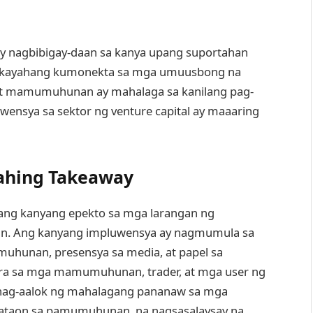
ay nagbibigay-daan sa kanya upang suportahan
akayahang kumonekta sa mga umuusbong na
 mamumuhunan ay mahalaga sa kanilang pag-
wensya sa sektor ng venture capital ay maaaring
ahing Takeaway
, ang kanyang epekto sa mga larangan ng
uhan. Ang kanyang impluwensya ay nagmumula sa
uhunan, presensya sa media, at papel sa
ra sa mga mamumuhunan, trader, at mga user ng
y nag-aalok ng mahalagang pananaw sa mga
kataon sa pamumuhunan, na nagsasalaysay na