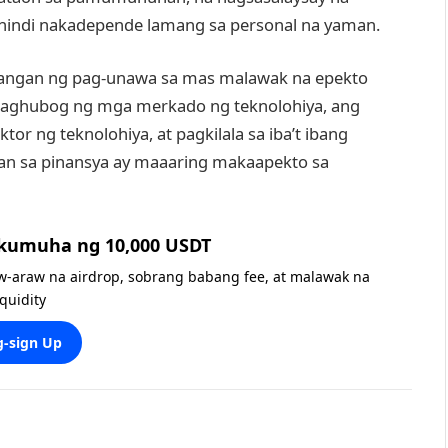
 hindi nakadepende lamang sa personal na yaman.
langan ng pag-unawa sa mas malawak na epekto
a paghubog ng mga merkado ng teknolohiya, ang
r ng teknolohiya, at pagkilala sa iba’t ibang
uan sa pinansya ay maaaring makaapekto sa
 kumuha ng 10,000 USDT
w-araw na airdrop, sobrang babang fee, at malawak na
iquidity
-sign Up