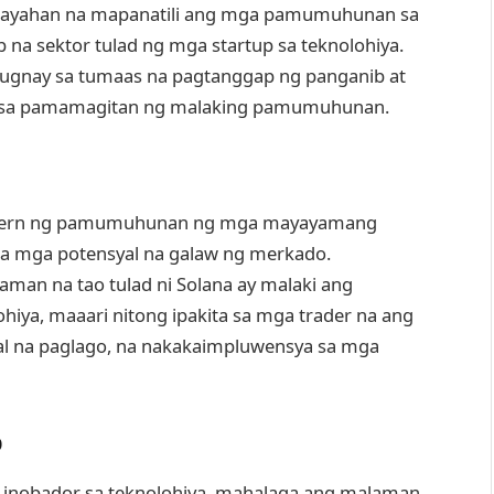
 kakayahan na mapanatili ang mga pamumuhunan sa
a sektor tulad ng mga startup sa teknolohiya.
uugnay sa tumaas na pagtanggap ng panganib at
r sa pamamagitan ng malaking pamumuhunan.
attern ng pamumuhunan ng mga mayayamang
sa mga potensyal na galaw ng merkado.
man na tao tulad ni Solana ay malaki ang
iya, maaari nitong ipakita sa mga trader na ang
al na paglago, na nakakaimpluwensya sa mga
p
a inobador sa teknolohiya, mahalaga ang malaman