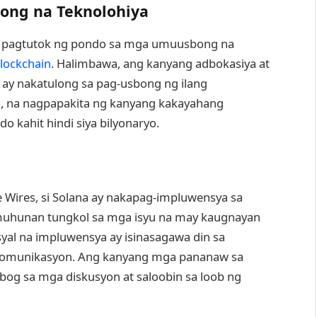
ng na Teknolohiya
sa pagtutok ng pondo sa mga umuusbong na
lockchain
. Halimbawa, ang kanyang adbokasiya at
ay nakatulong sa pag-usbong ng ilang
o, na nagpapakita ng kanyang kakayahang
kahit hindi siya bilyonaryo.
 Wires, si Solana ay nakapag-impluwensya sa
uhunan tungkol sa mga isyu na may kaugnayan
syal na impluwensya ay isinasagawa din sa
komunikasyon. Ang kanyang mga pananaw sa
bog sa mga diskusyon at saloobin sa loob ng