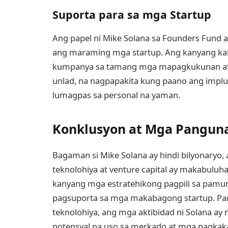
Suporta para sa mga Startup
Ang papel ni Mike Solana sa Founders Fund 
ang maraming mga startup. Ang kanyang k
kumpanya sa tamang mga mapagkukunan at
unlad, na nagpapakita kung paano ang implu
lumagpas sa personal na yaman.
Konklusyon at Mga Pangun
Bagaman si Mike Solana ay hindi bilyonaryo
teknolohiya at venture capital ay makabul
kanyang mga estratehikong pagpili sa pamum
pagsuporta sa mga makabagong startup. Pa
teknolohiya, ang mga aktibidad ni Solana a
potensyal na uso sa merkado at mga pagka