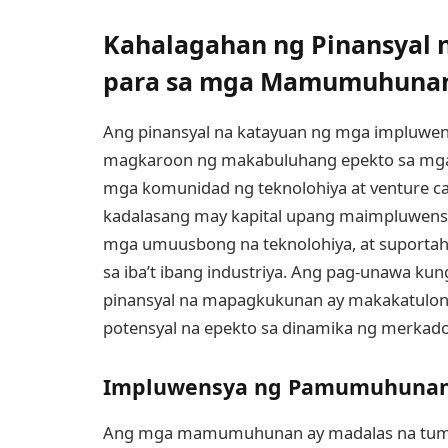
Kahalagahan ng Pinansyal n
para sa mga Mamumuhunan,
Ang pinansyal na katayuan ng mga impluwens
magkaroon ng makabuluhang epekto sa mga
mga komunidad ng teknolohiya at venture c
kadalasang may kapital upang maimpluwen
mga umuusbong na teknolohiya, at suporta
sa iba’t ibang industriya. Ang pag-unawa ku
pinansyal na mapagkukunan ay makakatulong
potensyal na epekto sa dinamika ng merka
Impluwensya ng Pamumuhuna
Ang mga mamumuhunan ay madalas na tumiti