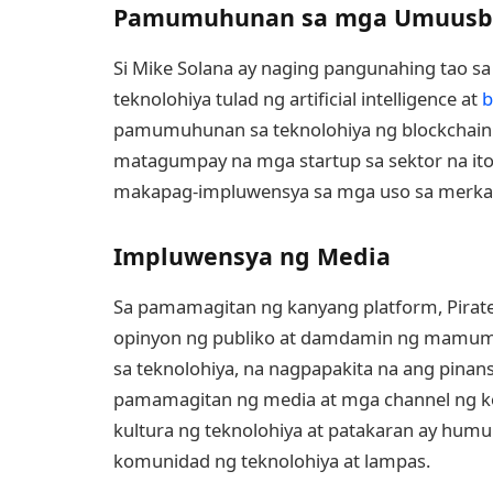
Pamumuhunan sa mga Umuusbo
Si Mike Solana ay naging pangunahing tao 
teknolohiya tulad ng artificial intelligence at
b
pamumuhunan sa teknolohiya ng blockchain 
matagumpay na mga startup sa sektor na it
makapag-impluwensya sa mga uso sa merkado 
Impluwensya ng Media
Sa pamamagitan ng kanyang platform, Pirate
opinyon ng publiko at damdamin ng mamum
sa teknolohiya, na nagpapakita na ang pinan
pamamagitan ng media at mga channel ng 
kultura ng teknolohiya at patakaran ay humu
komunidad ng teknolohiya at lampas.