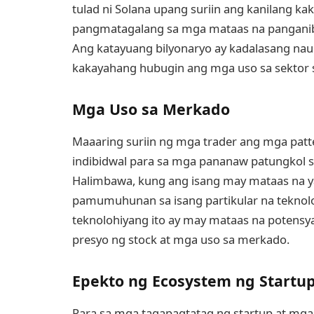
tulad ni Solana upang suriin ang kanilang
pangmatagalang sa mga mataas na panganib n
Ang katayuang bilyonaryo ay kadalasang na
kakayahang hubugin ang mga uso sa sekto
Mga Uso sa Merkado
Maaaring suriin ng mga trader ang mga p
indibidwal para sa mga pananaw patungkol 
Halimbawa, kung ang isang may mataas na ya
pamumuhunan sa isang partikular na teknoloh
teknolohiyang ito ay may mataas na potensy
presyo ng stock at mga uso sa merkado.
Epekto ng Ecosystem ng Startu
Para sa mga tagapagtatag ng startup at mg