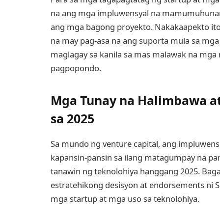
na ang mga impluwensyal na mamumuhunan 
ang mga bagong proyekto. Nakakaapekto ito 
na may pag-asa na ang suporta mula sa mga 
maglagay sa kanila sa mas malawak na mga 
pagpopondo.
Mga Tunay na Halimbawa at
sa 2025
Sa mundo ng venture capital, ang impluwensi
kapansin-pansin sa ilang matagumpay na p
tanawin ng teknolohiya hanggang 2025. Baga
estratehikong desisyon at endorsements ni 
mga startup at mga uso sa teknolohiya.