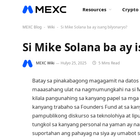
Resources
Crypto 
MEXC Blog
Wiki
Si Mike Solana ba ay isang bilyonaryo?
-
-
Si Mike Solana ba ay 
MEXC Wiki
Hulyo 25, 2025
5 Mins Read
Batay sa pinakabagong magagamit na datos
maaasahang ulat na nagmumungkahi na si Mik
kilala pangunahing sa kanyang papel sa mga se
kanyang trabaho sa Founders Fund at sa kan
pampublikong diskurso sa teknolohiya at li
tungkol sa kanyang personal na yaman ay na
suportahan ang pahayag na siya ay umabot s