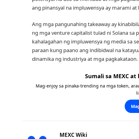
ang pinansyal na impluwensya ay marami at
Ang mga pangunahing takeaway ay kinabibi
ng mga venture capitalist tulad ni Solana s
kahalagahan ng impluwensya ng media sa sekto
paraan kung paano ang indibidwal na katay
dinamika ng industriya at mga pagkakataon.
Sumali sa MEXC at
Mag-enjoy sa pinaka-trending na mga token, ara
l
Mag
MEXC Wiki