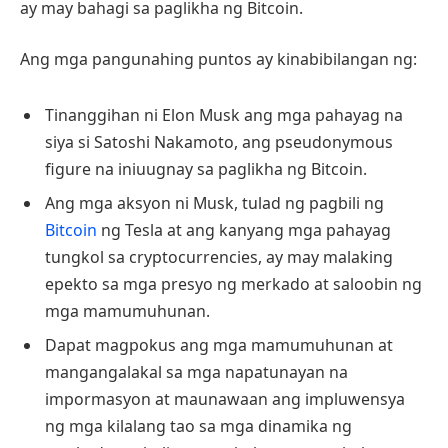
ay may bahagi sa paglikha ng Bitcoin.
Ang mga pangunahing puntos ay kinabibilangan ng:
Tinanggihan ni Elon Musk ang mga pahayag na
siya si Satoshi Nakamoto, ang pseudonymous
figure na iniuugnay sa paglikha ng Bitcoin.
Ang mga aksyon ni Musk, tulad ng pagbili ng
Bitcoin
ng Tesla at ang kanyang mga pahayag
tungkol sa cryptocurrencies, ay may malaking
epekto sa mga presyo ng merkado at saloobin ng
mga mamumuhunan.
Dapat magpokus ang mga mamumuhunan at
mangangalakal sa mga napatunayan na
impormasyon at maunawaan ang impluwensya
ng mga kilalang tao sa mga dinamika ng