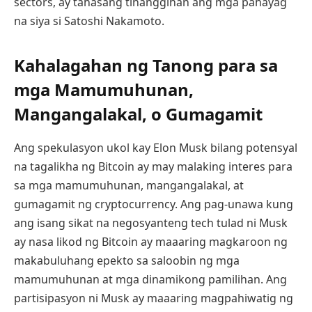
sectors, ay tahasang tinanggihan ang mga pahayag
na siya si Satoshi Nakamoto.
Kahalagahan ng Tanong para sa
mga Mamumuhunan,
Mangangalakal, o Gumagamit
Ang spekulasyon ukol kay Elon Musk bilang potensyal
na tagalikha ng Bitcoin ay may malaking interes para
sa mga mamumuhunan, mangangalakal, at
gumagamit ng cryptocurrency. Ang pag-unawa kung
ang isang sikat na negosyanteng tech tulad ni Musk
ay nasa likod ng Bitcoin ay maaaring magkaroon ng
makabuluhang epekto sa saloobin ng mga
mamumuhunan at mga dinamikong pamilihan. Ang
partisipasyon ni Musk ay maaaring magpahiwatig ng