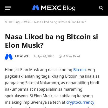
MEXC Blog
Wiki
Nasa Likod ba ng Bitcoin si Elon Musk?
-
-
Nasa Likod ba ng Bitcoin si
Elon Musk?
MEXC Wiki
Hulyo 24, 2025
4 Mins Read
Hindi, si Elon Musk ang nasa likod ng
Bitcoin
. Ang
pagkakakilanlan ng tagalikha ng Bitcoin, na kilala sa
pangalang Satoshi Nakamoto, ay nananatiling hindi
nakumpirma at napapailalim sa maraming
spekulasyon. Si Elon Musk, sa kabila ng kanyang
malaking impluwensya sa tech at
cryptocurrency