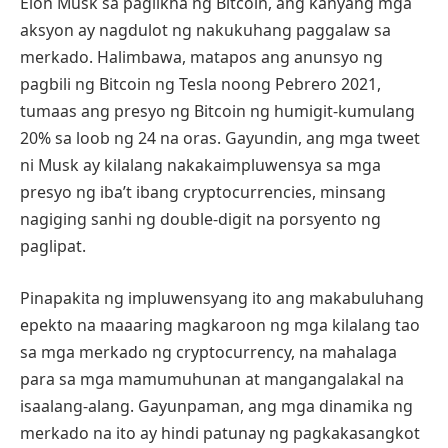
Elon Musk sa paglikha ng Bitcoin, ang kanyang mga
aksyon ay nagdulot ng nakukuhang paggalaw sa
merkado. Halimbawa, matapos ang anunsyo ng
pagbili ng Bitcoin ng Tesla noong Pebrero 2021,
tumaas ang presyo ng Bitcoin ng humigit-kumulang
20% sa loob ng 24 na oras. Gayundin, ang mga tweet
ni Musk ay kilalang nakakaimpluwensya sa mga
presyo ng iba’t ibang cryptocurrencies, minsang
nagiging sanhi ng double-digit na porsyento ng
paglipat.
Pinapakita ng impluwensyang ito ang makabuluhang
epekto na maaaring magkaroon ng mga kilalang tao
sa mga merkado ng cryptocurrency, na mahalaga
para sa mga mamumuhunan at mangangalakal na
isaalang-alang. Gayunpaman, ang mga dinamika ng
merkado na ito ay hindi patunay ng pagkakasangkot