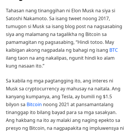
Tahasan nang tinanggihan ni Elon Musk na siya si
Satoshi Nakamoto. Sa isang tweet noong 2017,
tumugon si Musk sa isang blog post na nagsasabing
siya ang malamang na tagalikha ng Bitcoin sa
pamamagitan ng pagsasabing, “Hindi totoo. May
kaibigan akong nagpadala ng bahagi ng isang
BTC
ilang taon na ang nakalipas, ngunit hindi ko alam
kung nasaan ito.”
Sa kabila ng mga pagtangging ito, ang interes ni
Musk sa cryptocurrency ay mahusay na naitala. Ang
kanyang kumpanya, ang Tesla, ay bumili ng $1.5
bilyon sa
Bitcoin
noong 2021 at pansamantalang
tinanggap ito bilang bayad para sa mga sasakyan.
Ang hakbang na ito ay malaki ang naging epekto sa
presyo ng Bitcoin, na nagpapakita ng impluwensya ni