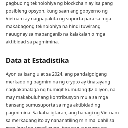
pagbuo ng teknolohiya ng blockchain ay isa pang
posibleng opsyon, kung saan ang gobyerno ng
Vietnam ay nagpapakita ng suporta para sa mga
makabagong teknolohiya na hindi tuwirang
nauugnay sa mapanganib na kalakalan o mga
aktibidad sa pagmimina.
Data at Estadistika
Ayon sa isang ulat sa 2024, ang pandaigdigang
merkado ng pagmimina ng crypto ay tinatayang
nagkakahalaga ng humigit-kumulang $2 bilyon, na
may makabuluhang kontribusyon mula sa mga
bansang sumusuporta sa mga aktibidad ng
pagmimina. Sa kabaligtaran, ang bahagi ng Vietnam
sa merkadang ito ay nananatiling minimal dahil sa
mga legal na restriksyon. Ang pagkonsumo ng