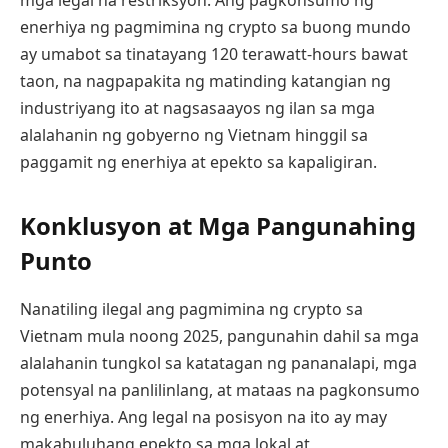
enerhiya ng pagmimina ng crypto sa buong mundo
ay umabot sa tinatayang 120 terawatt-hours bawat
taon, na nagpapakita ng matinding katangian ng
industriyang ito at nagsasaayos ng ilan sa mga
alalahanin ng gobyerno ng Vietnam hinggil sa
paggamit ng enerhiya at epekto sa kapaligiran.
Konklusyon at Mga Pangunahing
Punto
Nanatiling ilegal ang pagmimina ng crypto sa
Vietnam mula noong 2025, pangunahin dahil sa mga
alalahanin tungkol sa katatagan ng pananalapi, mga
potensyal na panlilinlang, at mataas na pagkonsumo
ng enerhiya. Ang legal na posisyon na ito ay may
makabuluhang epekto sa mga lokal at