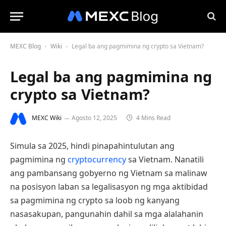
MEXC Blog
Wiki
Legal ba ang pagmimina ng crypto sa Vietnam?
-
-
Legal ba ang pagmimina ng
crypto sa Vietnam?
MEXC Wiki
Agosto 12, 2025
4 Mins Read
Simula sa 2025, hindi pinapahintulutan ang
pagmimina ng
cryptocurrency
sa Vietnam. Nanatili
ang pambansang gobyerno ng Vietnam sa malinaw
na posisyon laban sa legalisasyon ng mga aktibidad
sa pagmimina ng crypto sa loob ng kanyang
nasasakupan, pangunahin dahil sa mga alalahanin