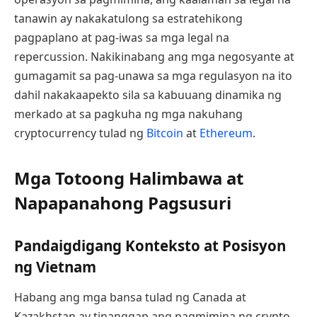
tanawin ay nakakatulong sa estratehikong
pagpaplano at pag-iwas sa mga legal na
repercussion. Nakikinabang ang mga negosyante at
gumagamit sa pag-unawa sa mga regulasyon na ito
dahil nakakaapekto sila sa kabuuang dinamika ng
merkado at sa pagkuha ng mga nakuhang
cryptocurrency tulad ng
Bitcoin
at
Ethereum
.
Mga Totoong Halimbawa at
Napapanahong Pagsusuri
Pandaigdigang Konteksto at Posisyon
ng Vietnam
Habang ang mga bansa tulad ng Canada at
Kazakhstan ay tinanggap ang pagmimina ng crypto