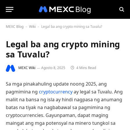
MEXC Blog
Wiki
Legal ba ang crypto mining sa Tuvalu?
-
-
Legal ba ang crypto mining
sa Tuvalu?
MEXC Wiki
Agosto 8, 2025
4 Mins Read
Sa mga pinakahuling update noong 2025, ang
pagmimina ng
cryptocurrency
ay legal sa Tuvalu. Ang
maliit na bansa ng isla ay hindi nagpasa ng anumang
batas na tiyak na nagbabawal sa pagmimina ng
cryptocurrencies. Gayunpaman, dapat maging
maingat ang mga potensyal na minero tungkol sa