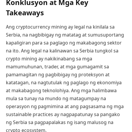
Konklusyon at Mga Key
Takeaways
Ang cryptocurrency mining ay legal na kinilala sa
Serbia, na nagbibigay ng matatag at sumusuportang
kapaligiran para sa paglago ng makabagong sektor
na ito. Ang legal na kalinawan sa Serbia tungkol sa
crypto mining ay nakikinabang sa mga
mamumuhunan, trader, at mga gumagamit sa
pamamagitan ng pagbibigay ng proteksyon at
katatagan, na nagtutulak ng paglago ng ekonomiya
at makabagong teknolohiya. Ang mga halimbawa
mula sa tunay na mundo ng matagumpay na
operasyon ng pagmimina at ang pagsasama ng mga
sustainable practices ay nagpapatunay sa pangako
ng Serbia sa pagpapalakas ng isang malusog na
crypto ecosystem.