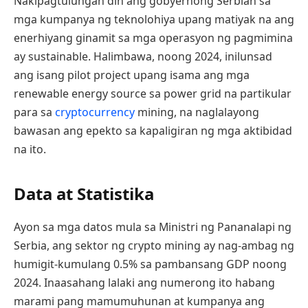
Nakipagtulungan din ang gobyernong Serbian sa
mga kumpanya ng teknolohiya upang matiyak na ang
enerhiyang ginamit sa mga operasyon ng pagmimina
ay sustainable. Halimbawa, noong 2024, inilunsad
ang isang pilot project upang isama ang mga
renewable energy source sa power grid na partikular
para sa
cryptocurrency
mining, na naglalayong
bawasan ang epekto sa kapaligiran ng mga aktibidad
na ito.
Data at Statistika
Ayon sa mga datos mula sa Ministri ng Pananalapi ng
Serbia, ang sektor ng crypto mining ay nag-ambag ng
humigit-kumulang 0.5% sa pambansang GDP noong
2024. Inaasahang lalaki ang numerong ito habang
marami pang mamumuhunan at kumpanya ang