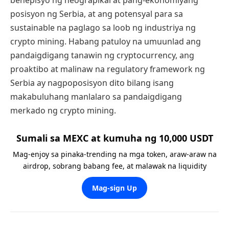
benepisyo ng heograpikal at pang-ekonomiyang
posisyon ng Serbia, at ang potensyal para sa
sustainable na paglago sa loob ng industriya ng
crypto mining. Habang patuloy na umuunlad ang
pandaigdigang tanawin ng cryptocurrency, ang
proaktibo at malinaw na regulatory framework ng
Serbia ay nagpoposisyon dito bilang isang
makabuluhang manlalaro sa pandaigdigang
merkado ng crypto mining.
Sumali sa MEXC at kumuha ng 10,000 USDT
Mag-enjoy sa pinaka-trending na mga token, araw-araw na
airdrop, sobrang babang fee, at malawak na liquidity
Mag-sign Up