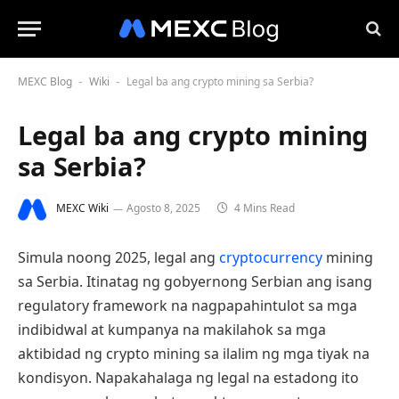
MEXC Blog
Wiki
Legal ba ang crypto mining sa Serbia?
-
-
Legal ba ang crypto mining
sa Serbia?
MEXC Wiki
Agosto 8, 2025
4 Mins Read
Simula noong 2025, legal ang
cryptocurrency
mining
sa Serbia. Itinatag ng gobyernong Serbian ang isang
regulatory framework na nagpapahintulot sa mga
indibidwal at kumpanya na makilahok sa mga
aktibidad ng crypto mining sa ilalim ng mga tiyak na
kondisyon. Napakahalaga ng legal na estadong ito