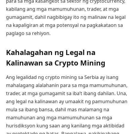
para sa mga kasangkot sa sektor ng cryptocurrency,
kabilang ang mga mamumuhunan, trader, at mga
gumagamit, dahil nagbibigay ito ng malinaw na legal
na kapaligiran at mga potensyal na pagkakataon sa
paglago sa rehiyon.
Kahalagahan ng Legal na
Kalinawan sa Crypto Mining
Ang legalidad ng crypto mining sa Serbia ay isang
mahalagang alalahanin para sa mga mamumuhunan,
trader, at mga gumagamit sa iba’t ibang dahilan. Una,
ang legal na kalinawan ay umaakit ng pamumuhunan
mula sa ibang bansa, dahil mas malamang na
mamuhunan ang mga mamumuhunan sa mga
hurisdiksyon kung saan ang kanilang mga aktibidad
ay protektado ng batas. Pangalawa, nakikinabang