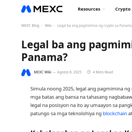
Resources
Crypto 
MEXC Blog
Wiki
Legal ba ang pagmimina ng crypto sa Panam
-
-
Legal ba ang pagmimi
Panama?
MEXC Wiki
Agosto 8, 2025
4 Mins Read
Simula noong 2025, legal ang pagmimina ng
mga batas ang bansa na tahasang nagbabaw
legal na posisyon na ito ay umaayon sa pa
patungo sa mga teknolohiya ng
blockchain
at