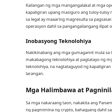
Kailangan ng mga mangangalakal at mga ope
kapaligiran upang masiguro ang tuloy-tuloy
sa legal ay maaaring magresulta sa pagsasar
operasyon dahil sa pangangailangang ilipat 
Inobasyong Teknolohiya
Nakikinabang ang mga gumagamit mula sa l
makabagong teknolohiya at pagtatayo ng mg
teknolohiya, na nagtataguyod ng kapaligira
larangan.
Mga Halimbawa at Pagninil
Sa mga nakaraang taon, nakakita ang Pan
ng pagmimina ng crypto, bahagyang dahil sa 