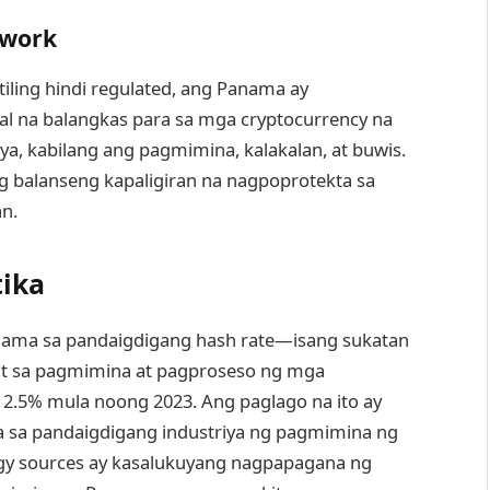
ework
ling hindi regulated, ang Panama ay
l na balangkas para sa mga cryptocurrency na
ya, kabilang ang pagmimina, kalakalan, at buwis.
ng balanseng kapaligiran na nagpoprotekta sa
n.
tika
nama sa pandaigdigang hash rate—isang sukatan
it sa pagmimina at pagproseso ng mga
2.5% mula noong 2023. Ang paglago na ito ay
a sa pandaigdigang industriya ng pagmimina ng
rgy sources ay kasalukuyang nagpapagana ng