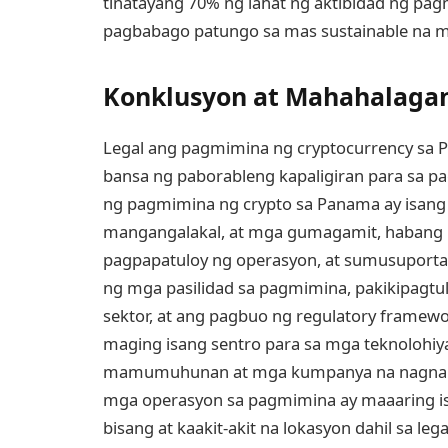
tinatayang 70% ng lahat ng aktibidad ng pa
pagbabago patungo sa mas sustainable na mg
Konklusyon at Mahahalaga
Legal ang pagmimina ng cryptocurrency sa 
bansa ng paborableng kapaligiran para sa pag
ng pagmimina ng crypto sa Panama ay isan
mangangalakal, at mga gumagamit, habang 
pagpapatuloy ng operasyon, at sumusuporta
ng mga pasilidad sa pagmimina, pakikipagtu
sektor, at ang pagbuo ng regulatory frame
maging isang sentro para sa mga teknolohi
mamumuhunan at mga kumpanya na nagnanai
mga operasyon sa pagmimina ay maaaring is
bisang at kaakit-akit na lokasyon dahil sa leg