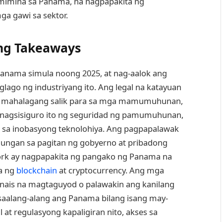
gmimina sa Panama, na nagpapakita ng
a gawi sa sektor.
ng Takeaways
Panama simula noong 2025, at nag-aalok ang
lago ng industriyang ito. Ang legal na katayuan
g mahalagang salik para sa mga mamumuhunan,
nagsisiguro ito ng seguridad ng pamumuhunan,
 sa inobasyong teknolohiya. Ang pagpapalawak
lungan sa pagitan ng gobyerno at pribadong
work ay nagpapakita ng pangako ng Panama na
ya ng
blockchain
at cryptocurrency. Ang mga
s na magtaguyod o palawakin ang kanilang
aalang-alang ang Panama bilang isang may-
al at regulasyong kapaligiran nito, akses sa