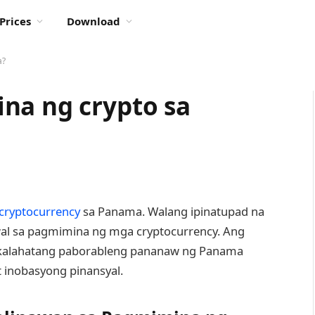
Prices
Download
a?
na ng crypto sa
cryptocurrency
sa Panama. Walang ipinatupad na
al sa pagmimina ng mga cryptocurrency. Ang
ngkalahatang paborableng pananaw ng Panama
 inobasyong pinansyal.