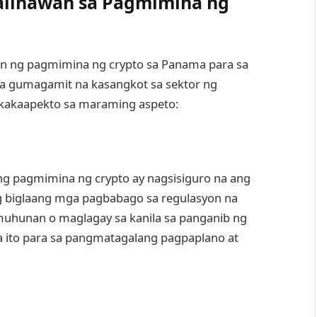
alinawan sa Pagmimina ng
an ng pagmimina ng crypto sa Panama para sa
gumagamit na kasangkot sa sektor ng
nakakaapekto sa maraming aspeto:
g pagmimina ng crypto ay nagsisiguro na ang
g biglaang mga pagbabago sa regulasyon na
hunan o maglagay sa kanila sa panganib ng
a ito para sa pangmatagalang pagpaplano at