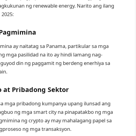
agkukunan ng renewable energy. Narito ang ilang
 2025:
a Pagmimina
ina ay naitatag sa Panama, partikular sa mga
ng mga pasilidad na ito ay hindi lamang nag-
aguyod din ng paggamit ng berdeng enerhiya sa
in.
 at Pribadong Sektor
sa mga pribadong kumpanya upang ilunsad ang
 pagbuo ng mga smart city na pinapatakbo ng mga
agmimina ng crypto ay may mahalagang papel sa
agproseso ng mga transaksyon.