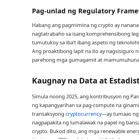
Pag-unlad ng Regulatory Fram
Habang ang pagmimina ng crypto ay nananati
nagtatrabaho sa isang komprehensibong lega
tumutukoy sa iba’t ibang aspeto ng teknolohi
Ang proaktibong lapit na ito ay nagsisiguro 
parehong mga gumagamit at mamumuhuna
Kaugnay na Data at Estadis
Simula noong 2025, ang kontribusyon ng Pa
ng kapangyarihan sa pag-compute na ginam
transaksyong
cryptocurrency
—ay tumaas ng 
nagpapakita ng lumalawak na papel ng bans
crypto. Bukod dito, ang mga renewable ene