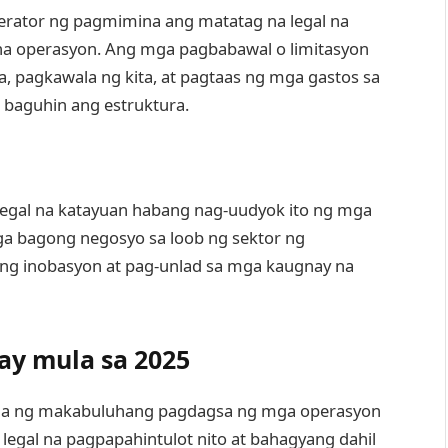
rator ng pagmimina ang matatag na legal na
 na operasyon. Ang mga pagbabawal o limitasyon
a, pagkawala ng kita, at pagtaas ng mga gastos sa
o baguhin ang estruktura.
egal na katayuan habang nag-uudyok ito ng mga
a bagong negosyo sa loob ng sektor ng
n ng inobasyon at pag-unlad sa mga kaugnay na
ay mula sa 2025
ama ng makabuluhang pagdagsa ng mga operasyon
legal na pagpapahintulot nito at bahagyang dahil