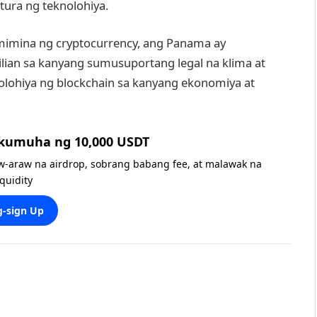
tura ng teknolohiya.
mimina ng cryptocurrency, ang Panama ay
lian sa kanyang sumusuportang legal na klima at
olohiya ng blockchain sa kanyang ekonomiya at
 kumuha ng 10,000 USDT
w-araw na airdrop, sobrang babang fee, at malawak na
iquidity
-sign Up