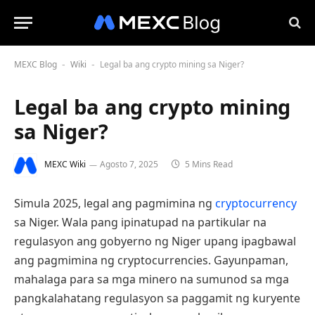
MEXC Blog
Wiki
Legal ba ang crypto mining sa Niger?
-
-
Legal ba ang crypto mining
sa Niger?
MEXC Wiki
Agosto 7, 2025
5 Mins Read
Simula 2025, legal ang pagmimina ng
cryptocurrency
sa Niger. Wala pang ipinatupad na partikular na
regulasyon ang gobyerno ng Niger upang ipagbawal
ang pagmimina ng cryptocurrencies. Gayunpaman,
mahalaga para sa mga minero na sumunod sa mga
pangkalahatang regulasyon sa paggamit ng kuryente