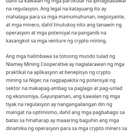
dahil sa kawalan ng mga partikular na ipinagbabawal
na regulasyon. Ang legal na katayuang ito ay
mahalaga para sa mga mamumuhunan, negosyante,
at mga minero, dahil tinutukoy nito ang tanawin ng
operasyon at mga potensyal na panganib na
kasangkot sa mga venture ng crypto mining.
Ang mga halimbawa sa totoong mundo tulad ng
Niamey Mining Cooperative ay naglalarawan ng mga
praktikal na aplikasyon at benepisyo ng crypto
mining sa Niger, na nagpapakita ng potensyal ng
sektor na makapag-ambag sa paglago at pag-unlad
ng ekonomiya. Gayunpaman, ang kawalan ng mga
tiyak na regulasyon ay nangangailangan din ng
maingat na optimismo, dahil ang mga pagbabago sa
batas sa hinaharap ay maaaring baguhin ang mga
dinamika ng operasyon para sa mga crypto miners sa