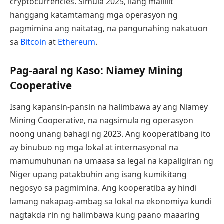
cryptocurrencies. Simula 2025, ilang maliliit
hanggang katamtamang mga operasyon ng
pagmimina ang naitatag, na pangunahing nakatuon
sa
Bitcoin
at
Ethereum
.
Pag-aaral ng Kaso: Niamey Mining
Cooperative
Isang kapansin-pansin na halimbawa ay ang Niamey
Mining Cooperative, na nagsimula ng operasyon
noong unang bahagi ng 2023. Ang kooperatibang ito
ay binubuo ng mga lokal at internasyonal na
mamumuhunan na umaasa sa legal na kapaligiran ng
Niger upang patakbuhin ang isang kumikitang
negosyo sa pagmimina. Ang kooperatiba ay hindi
lamang nakapag-ambag sa lokal na ekonomiya kundi
nagtakda rin ng halimbawa kung paano maaaring