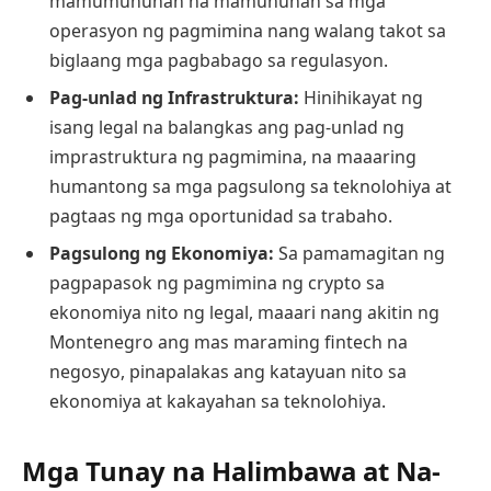
mamumuhunan na mamuhunan sa mga
operasyon ng pagmimina nang walang takot sa
biglaang mga pagbabago sa regulasyon.
Pag-unlad ng Infrastruktura:
Hinihikayat ng
isang legal na balangkas ang pag-unlad ng
imprastruktura ng pagmimina, na maaaring
humantong sa mga pagsulong sa teknolohiya at
pagtaas ng mga oportunidad sa trabaho.
Pagsulong ng Ekonomiya:
Sa pamamagitan ng
pagpapasok ng pagmimina ng crypto sa
ekonomiya nito ng legal, maaari nang akitin ng
Montenegro ang mas maraming fintech na
negosyo, pinapalakas ang katayuan nito sa
ekonomiya at kakayahan sa teknolohiya.
Mga Tunay na Halimbawa at Na-