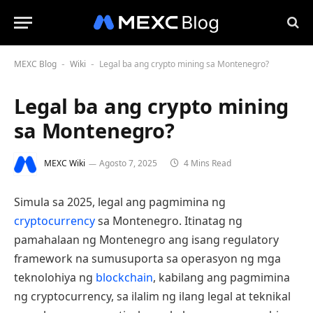
MEXC Blog
Wiki
Legal ba ang crypto mining sa Montenegro?
-
-
Legal ba ang crypto mining
sa Montenegro?
MEXC Wiki
Agosto 7, 2025
4 Mins Read
Simula sa 2025, legal ang pagmimina ng
cryptocurrency
sa Montenegro. Itinatag ng
pamahalaan ng Montenegro ang isang regulatory
framework na sumusuporta sa operasyon ng mga
teknolohiya ng
blockchain
, kabilang ang pagmimina
ng cryptocurrency, sa ilalim ng ilang legal at teknikal