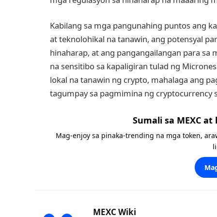
Kabilang sa mga pangunahing puntos ang ka
at teknolohikal na tanawin, ang potensyal 
hinaharap, at ang pangangailangan para sa m
na sensitibo sa kapaligiran tulad ng Micron
lokal na tanawin ng crypto, mahalaga ang p
tagumpay sa pagmimina ng cryptocurrency s
Sumali sa MEXC at
Mag-enjoy sa pinaka-trending na mga token, ara
l
Mag
MEXC Wiki