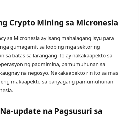
g Crypto Mining sa Micronesia
cy sa Micronesia ay isang mahalagang isyu para
ga gumagamit sa loob ng mga sektor ng
an sa batas sa larangang ito ay nakakaapekto sa
a operasyon ng pagmimina, pamumuhunan sa
augnay na negosyo. Nakakaapekto rin ito sa mas
ibleng makaapekto sa banyagang pamumuhunan
nesia.
Na-update na Pagsusuri sa