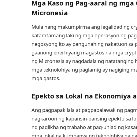
Mga Kaso ng Pag-aaral ng mga
Micronesia
Mula nang makumpirma ang legalidad ng cryp
katamtamang laki ng mga operasyon ng pagm
negosyong ito ay pangunahing nakatuon sa
gaanong enerhiyang magastos na mga cryptocu
ng Micronesia ay nagdadala ng natatanging 
mga teknolohiya ng paglamig ay nagiging ma
mga gastos.
Epekto sa Lokal na Ekonomiya a
Ang pagpapakilala at pagpapalawak ng pagmi
nagkaroon ng kapansin-pansing epekto sa lo
ng paglikha ng trabaho at pag-unlad ng kas
mga lokal na kumpanya ng teknolohiya na n