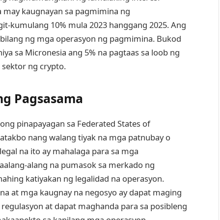
a may kaugnayan sa pagmimina ng
igit-kumulang 10% mula 2023 hanggang 2025. Ang
g bilang ng mga operasyon ng pagmimina. Bukod
iya sa Micronesia ang 5% na pagtaas sa loob ng
sektor ng crypto.
ng Pagsasama
ong pinapayagan sa Federated States of
apatakbo nang walang tiyak na mga patnubay o
legal na ito ay mahalaga para sa mga
alang-alang na pumasok sa merkado ng
nahing katiyakan ng legalidad na operasyon.
a at mga kaugnay na negosyo ay dapat maging
 regulasyon at dapat maghanda para sa posibleng
akaapekto sa kanilang mga operasyon.