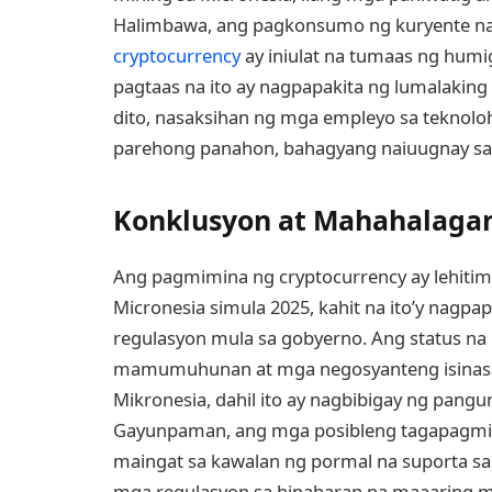
Halimbawa, ang pagkonsumo ng kuryente n
cryptocurrency
ay iniulat na tumaas ng hum
pagtaas na ito ay nagpapakita ng lumalakin
dito, nasaksihan ng mga empleyo sa teknoloh
parehong panahon, bahagyang naiuugnay sa 
Konklusyon at Mahahalaga
Ang pagmimina ng cryptocurrency ay lehitim
Micronesia simula 2025, kahit na ito’y nagp
regulasyon mula sa gobyerno. Ang status na 
mamumuhunan at mga negosyanteng isinasa
Mikronesia, dahil ito ay nagbibigay ng pangu
Gayunpaman, ang mga posibleng tagapagmin
maingat sa kawalan ng pormal na suporta sa
mga regulasyon sa hinaharap na maaaring m