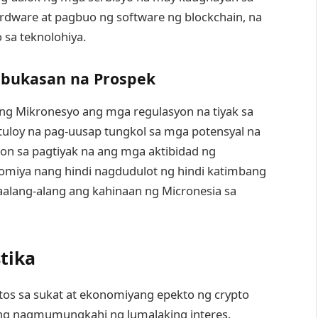
dware at pagbuo ng software ng blockchain, na
sa teknolohiya.
abukasan na Prospek
g Mikronesyo ang mga regulasyon na tiyak sa
uloy na pag-uusap tungkol sa mga potensyal na
on sa pagtiyak na ang mga aktibidad ng
omiya nang hindi nagdudulot ng hindi katimbang
asaalang-alang ang kahinaan ng Micronesia sa
tika
s sa sukat at ekonomiyang epekto ng crypto
ang nagmumungkahi ng lumalaking interes.