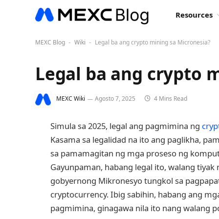
Resources
MEXC Blog
Wiki
Legal ba ang crypto mining sa Micronesia?
-
-
Legal ba ang crypto 
MEXC Wiki
Agosto 7, 2025
4 Mins Read
Simula sa 2025, legal ang pagmimina ng
cryp
Kasama sa legalidad na ito ang paglikha, 
sa pamamagitan ng mga proseso ng komputas
Gayunpaman, habang legal ito, walang tiyak 
gobyernong Mikronesyo tungkol sa pagpapa
cryptocurrency. Ibig sabihin, habang ang mg
pagmimina, ginagawa nila ito nang walang p