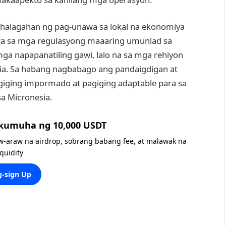
halagahan ng pag-unawa sa lokal na ekonomiya
para sa mga regulasyong maaaring umunlad sa
ga napapanatiling gawi, lalo na sa mga rehiyon
esia. Sa habang nagbabago ang pandaigdigan at
agiging impormado at pagiging adaptable para sa
a Micronesia.
 kumuha ng 10,000 USDT
w-araw na airdrop, sobrang babang fee, at malawak na
iquidity
-sign Up