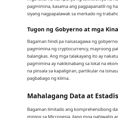
pagmimina, kasama ang pagpapanatili ng har
siyang nagpapalawak sa merkado ng trabaho 
Tugon ng Gobyerno at mga Kin
Bagaman hindi pa naisasagawa ng gobyernon
pagmimina ng cryptocurrency, mayroong pat
balangkas. Ang mga talakayang ito ay nakatu
pagmimina ay nakikinabang sa lokal na ekon
na pinsala sa kapaligiran, partikular na isin
pagbabago ng klima.
Mahalagang Data at Estadis
Bagaman limitado ang komprehensibong dato
mining sa Micronesia, ilang mga pahiwatig 