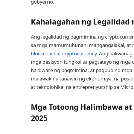
gobyerno.
Kahalagahan ng Legalidad n
Ang legalidad ng pagmimina ng cryptocurren
sa mga mamumuhunan, mangangalakal, at m
blockchain
at
cryptocurrency
. Ang kaliwanag
mga desisyon tungkol sa pagtatayo ng mg
hardware ng pagmimina, at pagbuo ng mga k
malawak na tanawin ng ekonomiya, na pos
at teknolohikal na entreprenyurship sa Micro
Mga Totoong Halimbawa at 
2025