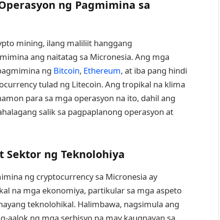
 Operasyon ng Pagmimina sa
to mining, ilang maliliit hanggang
imina ang naitatag sa Micronesia. Ang mga
 pagmimina ng
Bitcoin
,
Ethereum
, at iba pang hindi
rrency tulad ng Litecoin. Ang tropikal na klima
hamon para sa mga operasyon na ito, dahil ang
halagang salik sa pagpaplanong operasyon at
t Sektor ng Teknolohiya
mina ng cryptocurrency sa Micronesia ay
kal na mga ekonomiya, partikular sa mga aspeto
anayang teknolohikal. Halimbawa, nagsimula ang
ag-aalok ng mga serbisyo na may kaugnayan sa