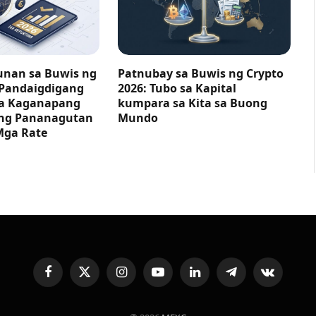
nan sa Buwis ng
Patnubay sa Buwis ng Crypto
 Pandaigdigang
2026: Tubo sa Kapital
ga Kaganapang
kumpara sa Kita sa Buong
ng Pananagutan
Mundo
Mga Rate
Facebook
X
Instagram
YouTube
LinkedIn
Telegram
VKontakte
(Twitter)