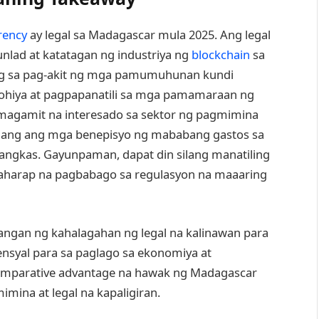
rency
ay legal sa Madagascar mula 2025. Ang legal
unlad at katatagan ng industriya ng
blockchain
sa
ang sa pag-akit ng mga pamumuhunan kundi
ohiya at pagpapanatili sa mga pamamaraan ng
gamit na interesado sa sektor ng pagmimina
-alang ang mga benepisyo ng mababang gastos sa
langkas. Gayunpaman, dapat din silang manatiling
harap na pagbabago sa regulasyon na maaaring
ngan ng kahalagahan ng legal na kalinawan para
syal para sa paglago sa ekonomiya at
comparative advantage na hawak ng Madagascar
mina at legal na kapaligiran.