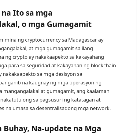
na Ito sa mga
akal, o mga Gumagamit
gmimina ng cryptocurrency sa Madagascar ay
ngalakal, at mga gumagamit sa ilang
na ng crypto ay nakakaapekto sa kakayahang
a para sa seguridad at kakayahan ng blockchain
ay nakakaapekto sa mga desisyon sa
panganib na kaugnay ng mga operasyon ng
ga mangangalakal at gumagamit, ang kaalaman
 nakatutulong sa pagsusuri ng katatagan at
ies na umasa sa desentralisadong mga network.
 Buhay, Na-update na Mga