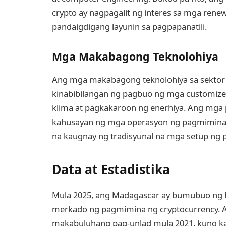
crypto ay nagpagalit ng interes sa mga ren
pandaigdigang layunin sa pagpapanatili.
Mga Makabagong Teknolohiya
Ang mga makabagong teknolohiya sa sektor
kinabibilangan ng pagbuo ng mga customized 
klima at pagkakaroon ng enerhiya. Ang mga p
kahusayan ng mga operasyon ng pagmimina k
na kaugnay ng tradisyunal na mga setup ng
Data at Estadistika
Mula 2025, ang Madagascar ay bumubuo ng 
merkado ng pagmimina ng cryptocurrency. 
makabuluhang pag-unlad mula 2021, kung ka