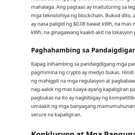
mahalaga. Ang pagtaas ay maituturing sa leg
mga teknolohiya ng blockchain. Bukod dito,
ay nasa paligid ng $0.08 bawat kWh, na mas
kWh, na ginagawang kaakit-akit na lokasyo
Paghahambing sa Pandaigdiga
Kapag inihambing sa pandaigdigang mga pam
pagmimina ng crypto ay medyo bukas. Hindi 
ng mahigpit na mga regulasyon at pagbabaw
nag-aalok ng mas kaaya-ayang kapaligiran pa
pagbukas na ito ay nagbibigay ng kompetiti
umaakit ng mga banyagang mamumuhunan n
secure na kapaligiran.
Konklusyon at Mga Pangun