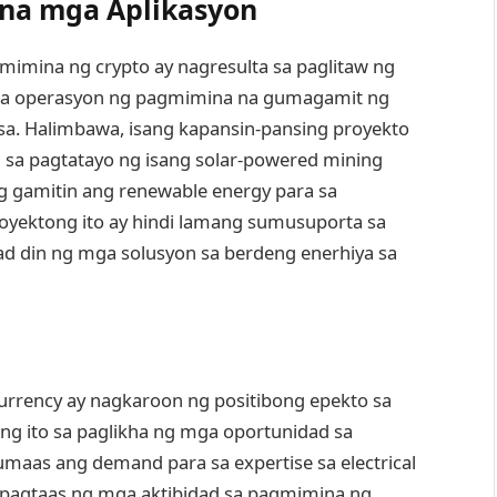
l na mga Aplikasyon
mimina ng crypto ay nagresulta sa paglitaw ng
ga operasyon ng pagmimina na gumagamit ng
a. Halimbawa, isang kapansin-pansing proyekto
sa pagtatayo ng isang solar-powered mining
g gamitin ang renewable energy para sa
oyektong ito ay hindi lamang sumusuporta sa
d din ng mga solusyon sa berdeng enerhiya sa
rrency ay nagkaroon ng positibong epekto sa
ng ito sa paglikha ng mga oportunidad sa
umaas ang demand para sa expertise sa electrical
g pagtaas ng mga aktibidad sa pagmimina ng