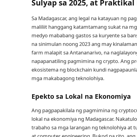
Sulyap sa 2025, at Praktika
Sa Madagascar, ang legal na katayuan ng pag
maliliit hanggang katamtamang sukat na m
medyo mababang gastos sa kuryente sa bans
na sinimulan noong 2023 ang may kinalaman 
farm malapit sa Antananarivo, na naglalayon
napapanatiling pagmimina ng crypto. Ang pr
ekosistema ng blockchain kundi nagpapaunla
mga makabagong teknolohiya.
Epekto sa Lokal na Ekonomiya
Ang pagpapakilala ng pagmimina ng cryptocu
lokal na ekonomiya ng Madagascar. Nakatulo
trabaho sa mga larangan ng teknolohiya at t
at computer engineering. Bukod pa rito, an