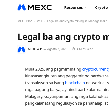
Resources
Crypto 
MEXC Blog
Wiki
Legal ba ang crypto mining sa Madagascar?
-
-
Legal ba ang crypto 
MEXC Wiki
Agosto 7, 2025
4 Mins Read
Mula 2025, ang pagmimina ng
cryptocurrenc
kinasasangkutan ang paggamit ng hardware 
transaksyon sa isang
blockchain
network at s
mga bagong barya, ay hindi partikular na ni
Malagasy. Gayunpaman, ang mga kalahok sa 
pangkalahatang regulasyon sa pananalapi at