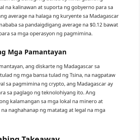
al na kalinawan at suporta ng gobyerno para sa
 ang average na halaga ng kuryente sa Madagascar
 mababa sa pandaigdigang average na $0.12 bawat
n para sa mga operasyon ng pagmimina.
ng Mga Pamantayan
antayan, ang diskarte ng Madagascar sa
tulad ng mga bansa tulad ng Tsina, na nagpataw
al sa pagmimina ng crypto, ang Madagascar ay
ra sa paglago ng teknolohiyang ito. Ang
bong kalamangan sa mga lokal na minero at
a naghahanap ng matatag at legal na mga
ahing Takeaway