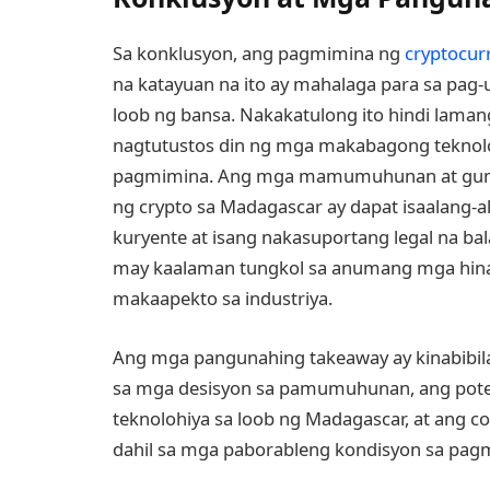
Sa konklusyon, ang pagmimina ng
cryptocur
na katayuan na ito ay mahalaga para sa pag-
loob ng bansa. Nakakatulong ito hindi lam
nagtutustos din ng mga makabagong teknol
pagmimina. Ang mga mamumuhunan at guma
ng crypto sa Madagascar ay dapat isaalang
kuryente at isang nakasuportang legal na ba
may kaalaman tungkol sa anumang mga hina
makaapekto sa industriya.
Ang mga pangunahing takeaway ay kinabibila
sa mga desisyon sa pamumuhunan, ang poten
teknolohiya sa loob ng Madagascar, at ang 
dahil sa mga paborableng kondisyon sa pagmi