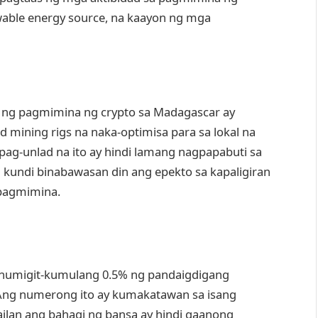
ewable energy source, na kaayon ng mga
 ng pagmimina ng crypto sa Madagascar ay
mining rigs na naka-optimisa para sa lokal na
ag-unlad na ito ay hindi lamang nagpapabuti sa
undi binabawasan din ang epekto sa kapaligiran
 pagmimina.
humigit-kumulang 0.5% ng pandaigdigang
Ang numerong ito ay kumakatawan sa isang
ilan ang bahagi ng bansa ay hindi gaanong