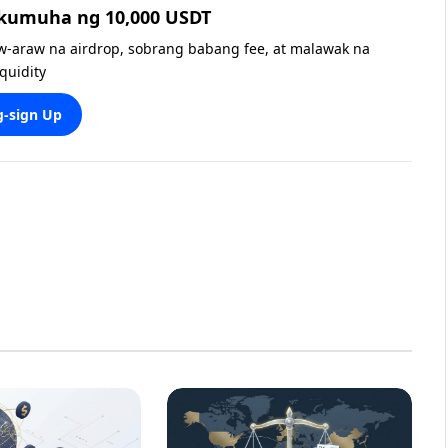
 kumuha ng 10,000 USDT
w-araw na airdrop, sobrang babang fee, at malawak na
iquidity
-sign Up