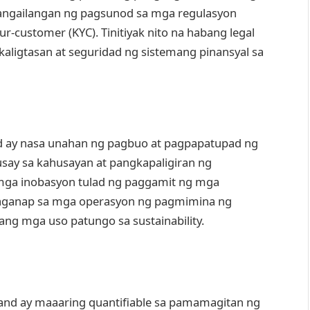
gangailangan ng pagsunod sa mga regulasyon
-customer (KYC). Tinitiyak nito na habang legal
kaligtasan at seguridad ng sistemang pinansyal sa
d ay nasa unahan ng pagbuo at pagpapatupad ng
say sa kahusayan at pangkapaligiran ng
 mga inobasyon tulad ng paggamit ng mga
 laganap sa mga operasyon ng pagmimina ng
ang mga uso patungo sa sustainability.
and ay maaaring quantifiable sa pamamagitan ng