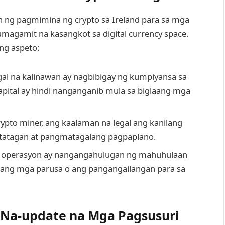
n ng pagmimina ng crypto sa Ireland para sa mga
gamit na kasangkot sa digital currency space.
ng aspeto:
al na kalinawan ay nagbibigay ng kumpiyansa sa
tal ay hindi nanganganib mula sa biglaang mga
ypto miner, ang kaalaman na legal ang kanilang
atatagan at pangmatagalang pagpaplano.
 operasyon ay nangangahulugan ng mahuhulaan
 ang mga parusa o ang pangangailangan para sa
Na-update na Mga Pagsusuri