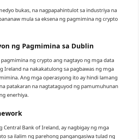
 medyo bukas, na nagpapahintulot sa industriya na
 pananaw mula sa eksena ng pagmimina ng crypto
yon ng Pagmimina sa Dublin
g pagmimina ng crypto ang nagtayo ng mga data
g Ireland na nakakatulong sa pagbawas ng mga
gmimina. Ang mga operasyong ito ay hindi lamang
al na patakaran na nagtataguyod ng pamumuhunan
ng enerhiya.
mework
 Central Bank of Ireland, ay nagbigay ng mga
pto sa ilalim ng parehong pangangasiwa tulad ng