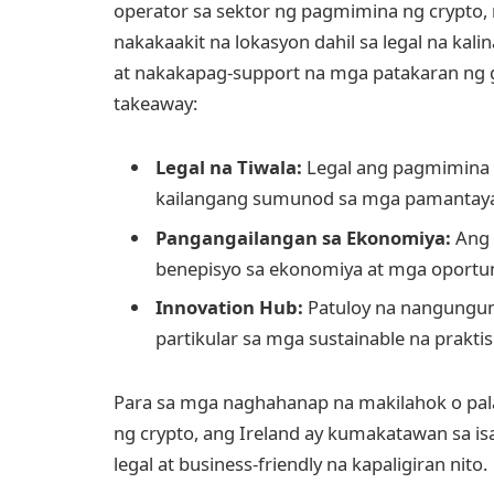
operator sa sektor ng pagmimina ng crypto, 
nakakaakit na lokasyon dahil sa legal na kal
at nakakapag-support na mga patakaran ng
takeaway:
Legal na Tiwala:
Legal ang pagmimina n
kailangang sumunod sa mga pamantayan
Pangangailangan sa Ekonomiya:
Ang 
benepisyo sa ekonomiya at mga oportuni
Innovation Hub:
Patuloy na nangunguna
partikular sa mga sustainable na prakti
Para sa mga naghahanap na makilahok o pal
ng crypto, ang Ireland ay kumakatawan sa is
legal at business-friendly na kapaligiran nito.