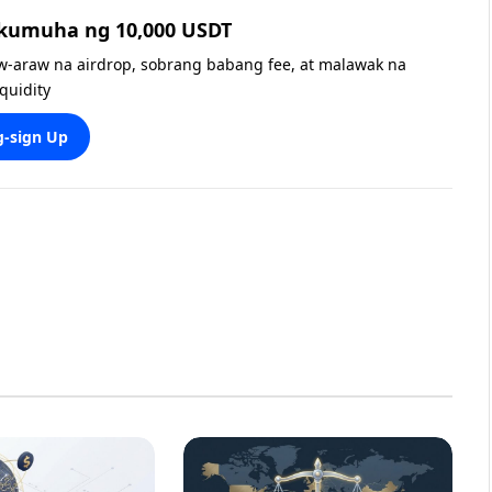
 kumuha ng 10,000 USDT
w-araw na airdrop, sobrang babang fee, at malawak na
iquidity
-sign Up