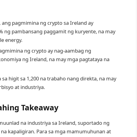
, ang pagmimina ng crypto sa Ireland ay
% ng pambansang paggamit ng kuryente, na may
e energy.
agmimina ng crypto ay nag-aambag ng
ekonomiya ng Ireland, na may mga pagtataya na
sa higit sa 1,200 na trabaho nang direkta, na may
bisyo at industriya.
ahing Takeaway
muunlad na industriya sa Ireland, suportado ng
al na kapaligiran. Para sa mga mamumuhunan at