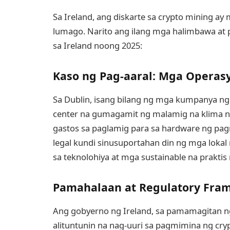
Sa Ireland, ang diskarte sa crypto mining ay
lumago. Narito ang ilang mga halimbawa at
sa Ireland noong 2025:
Kaso ng Pag-aaral: Mga Operas
Sa Dublin, isang bilang ng mga kumpanya n
center na gumagamit ng malamig na klima n
gastos sa paglamig para sa hardware ng pa
legal kundi sinusuportahan din ng mga lok
sa teknolohiya at mga sustainable na praktis 
Pamahalaan at Regulatory Fra
Ang gobyerno ng Ireland, sa pamamagitan ng
alituntunin na nag-uuri sa pagmimina ng cry