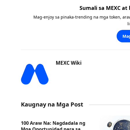
Sumali sa MEXC at
Mag-enjoy sa pinaka-trending na mga token, ara
l
Mag
MEXC Wiki
Kaugnay na Mga Post
100 Araw Na: Nagdadala ng
Mga Oportunidad para sa