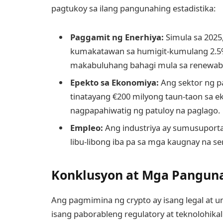
pagtukoy sa ilang pangunahing estadistika:
Paggamit ng Enerhiya:
Simula sa 2025
kumakatawan sa humigit-kumulang 2.5
makabuluhang bahagi mula sa renewabl
Epekto sa Ekonomiya:
Ang sektor ng p
tinatayang €200 milyong taun-taon sa 
nagpapahiwatig ng patuloy na paglago.
Empleo:
Ang industriya ay sumusuporta 
libu-libong iba pa sa mga kaugnay na ser
Konklusyon at Mga Pangun
Ang pagmimina ng crypto ay isang legal at u
isang paborableng regulatory at teknolohik