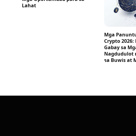
Lahat
Mga Panuntu
Crypto 2026:
Gabay sa M
Nagdudulot 
sa Buwis at 