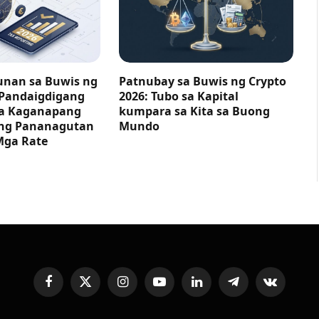
nan sa Buwis ng
Patnubay sa Buwis ng Crypto
 Pandaigdigang
2026: Tubo sa Kapital
ga Kaganapang
kumpara sa Kita sa Buong
ng Pananagutan
Mundo
Mga Rate
Facebook
X
Instagram
YouTube
LinkedIn
Telegram
VKontakte
(Twitter)