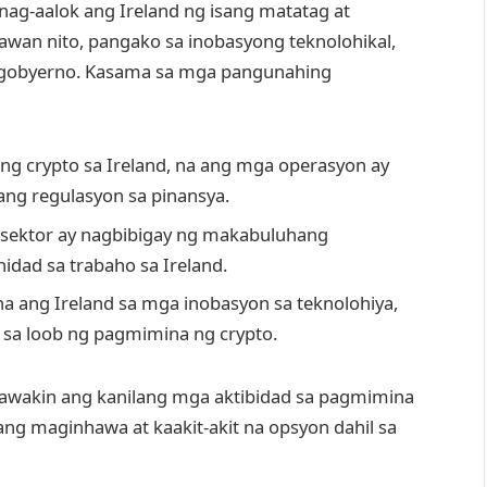
nag-aalok ang Ireland ng isang matatag at
inawan nito, pangako sa inobasyong teknolohikal,
 gobyerno. Kasama sa mga pangunahing
g crypto sa Ireland, na ang mga operasyon ay
g regulasyon sa pinansya.
sektor ay nagbibigay ng makabuluhang
dad sa trabaho sa Ireland.
 ang Ireland sa mga inobasyon sa teknolohiya,
s sa loob ng pagmimina ng crypto.
awakin ang kanilang mga aktibidad sa pagmimina
ang maginhawa at kaakit-akit na opsyon dahil sa