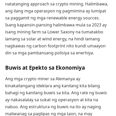
natatanging approach sa crypto mining. Halimbawa,
ang ilang mga operasyon ng pagmimina ay lumipat
sa paggamit ng mga renewable energy sources.
Isang kapansin-pansing halimbawa mula sa 2023 ay
isang mining farm sa Lower Saxony na tumatakbo
lamang sa solar at wind energy, na hindi lamang
nagbawas ng carbon footprint nito kundi umaayon
din sa mga pambansang polisiya sa enerhiya.
Buwis at Epekto sa Ekonomiya
Ang mga crypto miner sa Alemanya ay
kinakailangang ideklara ang kanilang kita bilang
bahagi ng kanilang buwis sa kita. Ang rate ng buwis
ay nakasalalay sa sukat ng operasyon at kita na
nabuo. Ang estruktura ng buwis na ito ay naging
maliwanag sa paglipas ng mga taon, na may