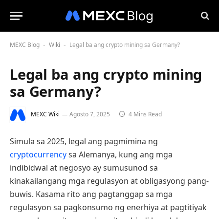
MEXC Blog
Wiki
Legal ba ang crypto mining sa Germany?
-
-
Legal ba ang crypto mining
sa Germany?
MEXC Wiki
Agosto 7, 2025
4 Mins Read
Simula sa 2025, legal ang pagmimina ng
cryptocurrency
sa Alemanya, kung ang mga
indibidwal at negosyo ay sumusunod sa
kinakailangang mga regulasyon at obligasyong pang-
buwis. Kasama rito ang pagtanggap sa mga
regulasyon sa pagkonsumo ng enerhiya at pagtitiyak