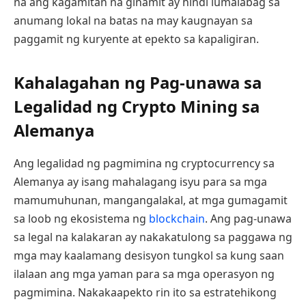
na ang kagamitan na ginamit ay hindi lumalabag sa
anumang lokal na batas na may kaugnayan sa
paggamit ng kuryente at epekto sa kapaligiran.
Kahalagahan ng Pag-unawa sa
Legalidad ng Crypto Mining sa
Alemanya
Ang legalidad ng pagmimina ng cryptocurrency sa
Alemanya ay isang mahalagang isyu para sa mga
mamumuhunan, mangangalakal, at mga gumagamit
sa loob ng ekosistema ng
blockchain
. Ang pag-unawa
sa legal na kalakaran ay nakakatulong sa paggawa ng
mga may kaalamang desisyon tungkol sa kung saan
ilalaan ang mga yaman para sa mga operasyon ng
pagmimina. Nakakaapekto rin ito sa estratehikong