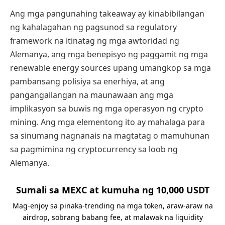
Ang mga pangunahing takeaway ay kinabibilangan
ng kahalagahan ng pagsunod sa regulatory
framework na itinatag ng mga awtoridad ng
Alemanya, ang mga benepisyo ng paggamit ng mga
renewable energy sources upang umangkop sa mga
pambansang polisiya sa enerhiya, at ang
pangangailangan na maunawaan ang mga
implikasyon sa buwis ng mga operasyon ng crypto
mining. Ang mga elementong ito ay mahalaga para
sa sinumang nagnanais na magtatag o mamuhunan
sa pagmimina ng cryptocurrency sa loob ng
Alemanya.
Sumali sa MEXC at kumuha ng 10,000 USDT
Mag-enjoy sa pinaka-trending na mga token, araw-araw na
airdrop, sobrang babang fee, at malawak na liquidity