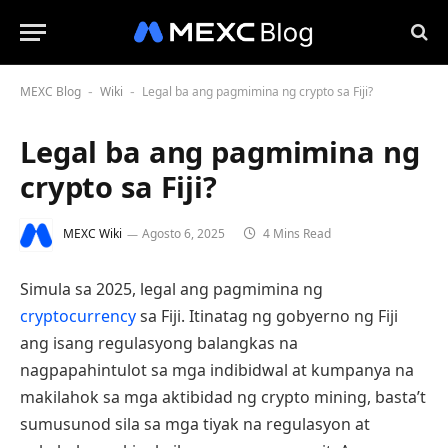
MEXC Blog
Wiki
Legal ba ang pagmimina ng crypto sa Fiji?
-
-
Legal ba ang pagmimina ng
crypto sa Fiji?
MEXC Wiki
Agosto 6, 2025
4 Mins Read
Simula sa 2025, legal ang pagmimina ng
cryptocurrency
sa Fiji. Itinatag ng gobyerno ng Fiji
ang isang regulasyong balangkas na
nagpapahintulot sa mga indibidwal at kumpanya na
makilahok sa mga aktibidad ng crypto mining, basta’t
sumusunod sila sa mga tiyak na regulasyon at