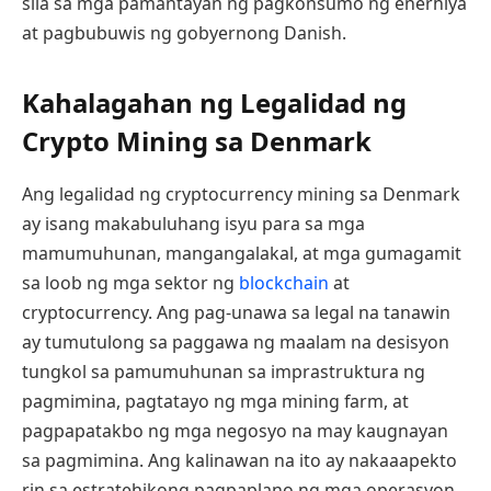
sila sa mga pamantayan ng pagkonsumo ng enerhiya
at pagbubuwis ng gobyernong Danish.
Kahalagahan ng Legalidad ng
Crypto Mining sa Denmark
Ang legalidad ng cryptocurrency mining sa Denmark
ay isang makabuluhang isyu para sa mga
mamumuhunan, mangangalakal, at mga gumagamit
sa loob ng mga sektor ng
blockchain
at
cryptocurrency. Ang pag-unawa sa legal na tanawin
ay tumutulong sa paggawa ng maalam na desisyon
tungkol sa pamumuhunan sa imprastruktura ng
pagmimina, pagtatayo ng mga mining farm, at
pagpapatakbo ng mga negosyo na may kaugnayan
sa pagmimina. Ang kalinawan na ito ay nakaaapekto
rin sa estratehikong pagpaplano ng mga operasyon,