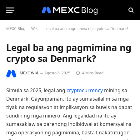
MEXC Blog
Wiki
Legal ba ang pagmimina ng crypto sa Denmark?
-
-
Legal ba ang pagmimina ng
crypto sa Denmark?
MEXC Wiki
Agosto 6, 2025
4 Mins Read
Simula sa 2025, legal ang
cryptocurrency
mining sa
Denmark. Gayunpaman, ito ay sumasailalim sa mga
tiyak na regulasyon at implikasyon sa buwis na dapat
sundin ng mga minero. Ang legalidad na ito ay
sumasaklaw sa parehong indibidwal at komersyal na
mga operasyon ng pagmimina, basta’t nakatutugon