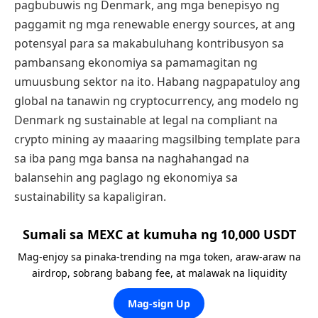
pagbubuwis ng Denmark, ang mga benepisyo ng
paggamit ng mga renewable energy sources, at ang
potensyal para sa makabuluhang kontribusyon sa
pambansang ekonomiya sa pamamagitan ng
umuusbung sektor na ito. Habang nagpapatuloy ang
global na tanawin ng cryptocurrency, ang modelo ng
Denmark ng sustainable at legal na compliant na
crypto mining ay maaaring magsilbing template para
sa iba pang mga bansa na naghahangad na
balansehin ang paglago ng ekonomiya sa
sustainability sa kapaligiran.
Sumali sa MEXC at kumuha ng 10,000 USDT
Mag-enjoy sa pinaka-trending na mga token, araw-araw na
airdrop, sobrang babang fee, at malawak na liquidity
Mag-sign Up