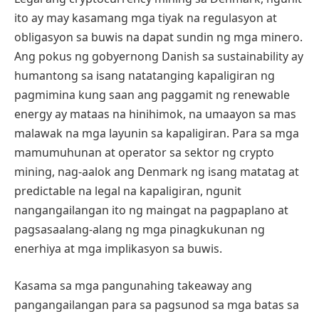
ito ay may kasamang mga tiyak na regulasyon at
obligasyon sa buwis na dapat sundin ng mga minero.
Ang pokus ng gobyernong Danish sa sustainability ay
humantong sa isang natatanging kapaligiran ng
pagmimina kung saan ang paggamit ng renewable
energy ay mataas na hinihimok, na umaayon sa mas
malawak na mga layunin sa kapaligiran. Para sa mga
mamumuhunan at operator sa sektor ng crypto
mining, nag-aalok ang Denmark ng isang matatag at
predictable na legal na kapaligiran, ngunit
nangangailangan ito ng maingat na pagpaplano at
pagsasaalang-alang ng mga pinagkukunan ng
enerhiya at mga implikasyon sa buwis.
Kasama sa mga pangunahing takeaway ang
pangangailangan para sa pagsunod sa mga batas sa