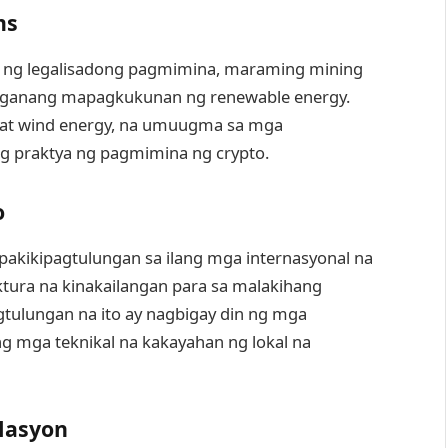
ms
 ng legalisadong pagmimina, maraming mining
saganang mapagkukunan ng renewable energy.
 at wind energy, na umuugma sa mga
g praktya ng pagmimina ng crypto.
o
kikipagtulungan sa ilang mga internasyonal na
ura na kinakailangan para sa malakihang
tulungan na ito ay nagbigay din ng mga
 mga teknikal na kakayahan ng lokal na
lasyon