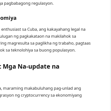
ga pagbabagong regulasyon.
nomiya
 enthusiast sa Cuba, ang kakayahang legal na
ulugan ng pagkakataon na makilahok sa
ing magresulta sa paglikha ng trabaho, pagtaas
ahok sa teknolohiya sa buong populasyon.
t Mga Na-update na
uba, maraming makabuluhang pag-unlad ang
egrasyon ng cryptocurrency sa ekonomiyang