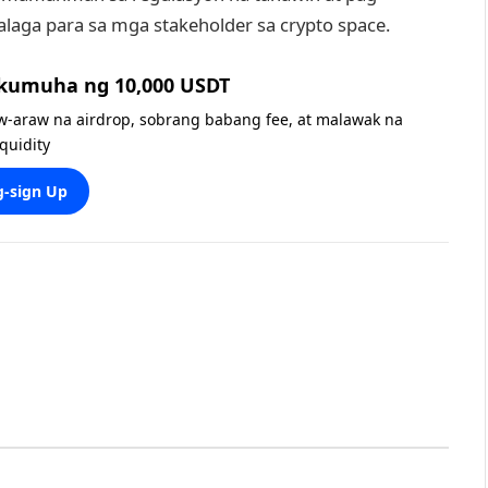
aga para sa mga stakeholder sa crypto space.
 kumuha ng 10,000 USDT
w-araw na airdrop, sobrang babang fee, at malawak na
iquidity
-sign Up