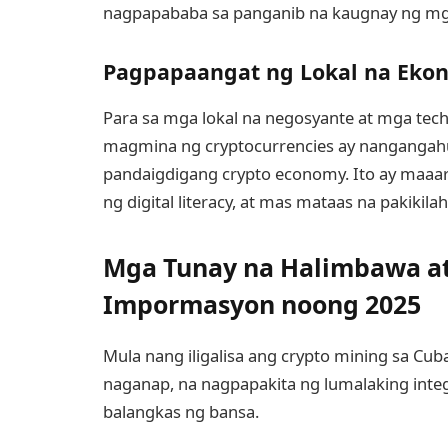
nagpapababa sa panganib na kaugnay ng m
Pagpapaangat ng Lokal na Eko
Para sa mga lokal na negosyante at mga tech
magmina ng cryptocurrencies ay nangangah
pandaigdigang crypto economy. Ito ay maaar
ng digital literacy, at mas mataas na pakikil
Mga Tunay na Halimbawa a
Impormasyon noong 2025
Mula nang iligalisa ang crypto mining sa C
naganap, na nagpapakita ng lumalaking int
balangkas ng bansa.