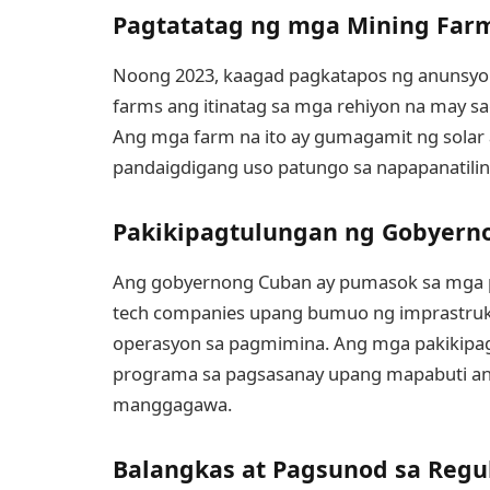
Pagtatatag ng mga Mining Far
Noong 2023, kaagad pagkatapos ng anunsyo
farms ang itinatag sa mga rehiyon na may 
Ang mga farm na ito ay gumagamit ng solar
pandaigdigang uso patungo sa napapanatilin
Pakikipagtulungan ng Gobyern
Ang gobyernong Cuban ay pumasok sa mga pa
tech companies upang bumuo ng imprastrukt
operasyon sa pagmimina. Ang mga pakikipag
programa sa pagsasanay upang mapabuti ang
manggagawa.
Balangkas at Pagsunod sa Regu