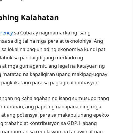
ahing Kalahatan
rrency
sa Cuba ay nagmamarka ng isang
a sa digital na mga pera at teknolohiya. Ang
 sa lokal na pag-unlad ng ekonomiya kundi pati
kalahok sa pandaigdigang merkado ng
at mga gumagamit, ang legal na katayuan ng
ng matatag na kapaligiran upang makipag-ugnay
pagkakataon para sa paglago at inobasyon.
langan ng kahalagahan ng isang sumusuportang
mumuhunan, ang papel ng napapanatiling mga
 at ang potensyal para sa makabuluhang epekto
g trabaho at kontribusyon sa GDP. Habang
agmamanman sa regulasyon na tanawin at pag-