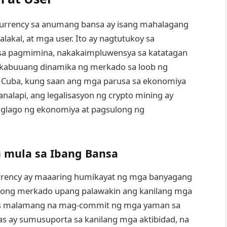
currency sa anumang bansa ay isang mahalagang
kal, at mga user. Ito ay nagtutukoy sa
 sa pagmimina, nakakaimpluwensya sa katatagan
kabuuang dinamika ng merkado sa loob ng
ng Cuba, kung saan ang mga parusa sa ekonomiya
nanalapi, ang legalisasyon ng crypto mining ay
glago ng ekonomiya at pagsulong ng
mula sa Ibang Bansa
urrency ay maaaring humikayat ng mga banyagang
g merkado upang palawakin ang kanilang mga
 malamang na mag-commit ng mga yaman sa
as ay sumusuporta sa kanilang mga aktibidad, na