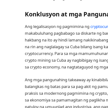
Konklusyon at mga Pangun
Ang legalisasyon ng pagmimina ng
cryptocu
makabuluhang pagbabago sa diskarte ng bans
hakbang na ito ay hindi lamang nakikinabang
na rin ang naglalagay sa Cuba bilang isang 
cryptocurrency. Para sa mga mamumuhunan 
crypto mining sa Cuba ay nagbibigay ng isa
sa crypto economy, na nagtataguyod ng mga 
Ang mga pangunahing takeaway ay kinabibi
balangkas ng batas para sa pag-akit ng pa
praksis sa modernong pagmimina ng crypto,
sa ekonomiya sa pamamagitan ng paglikha n
patuloy na umuunlad ang industriya, ang p