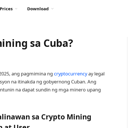
Prices
Download
mining sa Cuba?
2025, ang pagmimina ng
cryptocurrency
ay legal
lasyon na itinakda ng gobyernong Cuban. Ang
untunin na dapat sundin ng mga minero upang
alinawan sa Crypto Mining
 at User