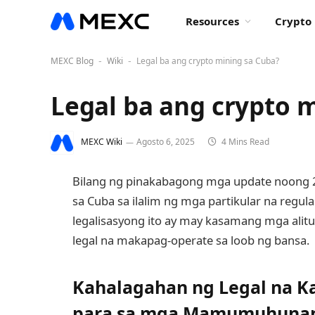
Resources
Crypto 
MEXC Blog
Wiki
Legal ba ang crypto mining sa Cuba?
-
-
Legal ba ang crypto 
MEXC Wiki
Agosto 6, 2025
4 Mins Read
Bilang ng pinakabagong mga update noong 
sa Cuba sa ilalim ng mga partikular na regu
legalisasyong ito ay may kasamang mga alit
legal na makapag-operate sa loob ng bansa.
Kahalagahan ng Legal na K
para sa mga Mamumuhunan