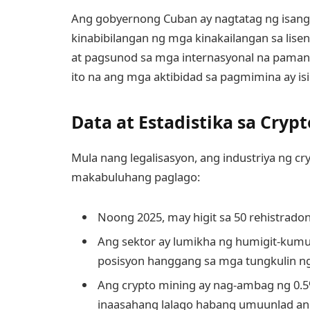
Ang gobyernong Cuban ay nagtatag ng isang
kinabibilangan ng mga kinakailangan sa lise
at pagsunod sa mga internasyonal na pamanta
ito na ang mga aktibidad sa pagmimina ay i
Data at Estadistika sa Cryp
Mula nang legalisasyon, ang industriya ng cr
makabuluhang paglago:
Noong 2025, may higit sa 50 rehistrad
Ang sektor ay lumikha ng humigit-kumul
posisyon hanggang sa mga tungkulin ng
Ang crypto mining ay nag-ambag ng 0.5
inaasahang lalago habang umuunlad ang