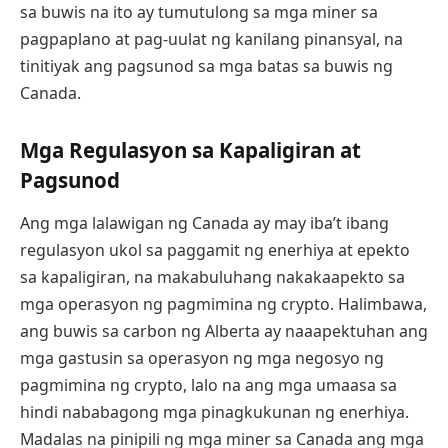
sa buwis na ito ay tumutulong sa mga miner sa
pagpaplano at pag-uulat ng kanilang pinansyal, na
tinitiyak ang pagsunod sa mga batas sa buwis ng
Canada.
Mga Regulasyon sa Kapaligiran at
Pagsunod
Ang mga lalawigan ng Canada ay may iba’t ibang
regulasyon ukol sa paggamit ng enerhiya at epekto
sa kapaligiran, na makabuluhang nakakaapekto sa
mga operasyon ng pagmimina ng crypto. Halimbawa,
ang buwis sa carbon ng Alberta ay naaapektuhan ang
mga gastusin sa operasyon ng mga negosyo ng
pagmimina ng crypto, lalo na ang mga umaasa sa
hindi nababagong mga pinagkukunan ng enerhiya.
Madalas na pinipili ng mga miner sa Canada ang mga