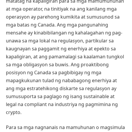
matatag na kapaligiran para sa mga mamumuhunan
at mga operator, na tinitiyak na ang kanilang mga
operasyon ay parehong kumikita at sumusunod sa
mga batas ng Canada. Ang mga pangunahing
mensahe ay kinabibilangan ng kahalagahan ng pag-
unawa sa mga lokal na regulasyon, partikular sa
kaugnayan sa paggamit ng enerhiya at epekto sa
kapaligiran, at ang pamamalagi sa kaalaman tungkol
sa mga obligasyon sa buwis. Ang proaktibong
posisyon ng Canada sa pagbibigay ng mga
mapagkukunan tulad ng nababagong enerhiya at
ang mga estratehikong diskarte sa regulasyon ay
sumusuporta sa paglago ng isang sustainable at
legal na compliant na industriya ng pagmimina ng
crypto.
Para sa mga nagnanais na mamuhunan o magsimula