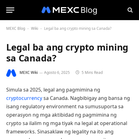
MEXC Blog
Wiki
Legal ba ang crypto mining sa Canada?
-
-
Legal ba ang crypto mining
sa Canada?
MEXC Wiki
Agosto 6, 2025
5 Mins Read
Simula sa 2025, legal ang pagmimina ng
cryptocurrency
sa Canada. Nagbibigay ang bansa ng
isang regulatory environment na sumusuporta sa
operasyon ng mga aktibidad ng pagmimina ng
crypto sa ilalim ng mga tiyak na legal at operational
frameworks. Sinasaklaw ng legality na ito ang