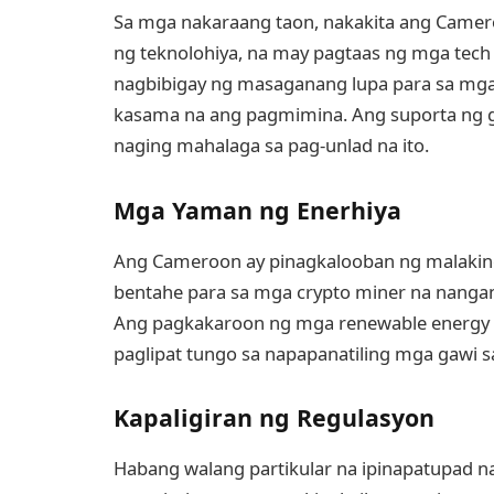
Sa mga nakaraang taon, nakakita ang Came
ng teknolohiya, na may pagtaas ng mga tech 
nagbibigay ng masaganang lupa para sa mga
kasama na ang pagmimina. Ang suporta ng go
naging mahalaga sa pag-unlad na ito.
Mga Yaman ng Enerhiya
Ang Cameroon ay pinagkalooban ng malaking
bentahe para sa mga crypto miner na nangan
Ang pagkakaroon ng mga renewable energy 
paglipat tungo sa napapanatiling mga gawi 
Kapaligiran ng Regulasyon
Habang walang partikular na ipinapatupad 