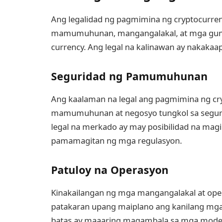
Ang legalidad ng pagmimina ng cryptocurren
mamumuhunan, mangangalakal, at mga gumag
currency. Ang legal na kalinawan ay nakakaap
Seguridad ng Pamumuhunan
Ang kaalaman na legal ang pagmimina ng cry
mamumuhunan at negosyo tungkol sa segu
legal na merkado ay may posibilidad na mag
pamamagitan ng mga regulasyon.
Patuloy na Operasyon
Kinakailangan ng mga mangangalakal at op
patakaran upang maiplano ang kanilang mg
batas ay maaaring magambala sa mga modelo