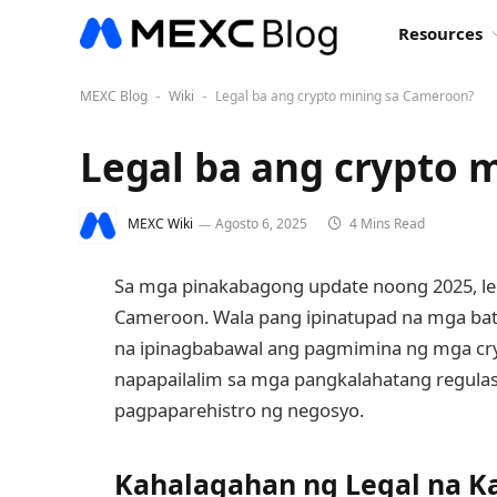
Resources
MEXC Blog
Wiki
Legal ba ang crypto mining sa Cameroon?
-
-
Legal ba ang crypto 
MEXC Wiki
Agosto 6, 2025
4 Mins Read
Sa mga pinakabagong update noong 2025, l
Cameroon. Wala pang ipinatupad na mga bat
na ipinagbabawal ang pagmimina ng mga cry
napapailalim sa mga pangkalahatang regulas
pagpaparehistro ng negosyo.
Kahalagahan ng Legal na K