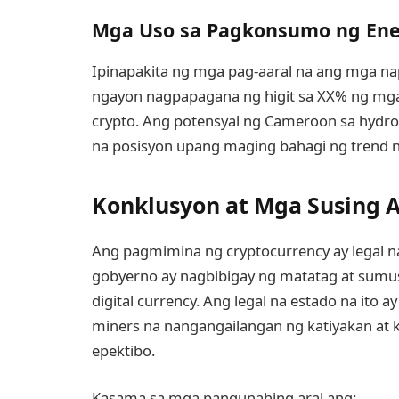
Mga Uso sa Pagkonsumo ng Ene
Ipinapakita ng mga pag-aaral na ang mga na
ngayon nagpapagana ng higit sa XX% ng mga
crypto. Ang potensyal ng Cameroon sa hydro
na posisyon upang maging bahagi ng trend n
Konklusyon at Mga Susing A
Ang pagmimina ng cryptocurrency ay legal 
gobyerno ay nagbibigay ng matatag at sumus
digital currency. Ang legal na estado na i
miners na nangangailangan ng katiyakan at
epektibo.
Kasama sa mga pangunahing aral ang: