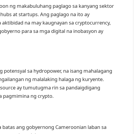
roon ng makabuluhang paglago sa kanyang sektor
hubs at startups. Ang paglago na ito ay
 aktibidad na may kaugnayan sa cryptocurrency,
byerno para sa mga digital na inobasyon ay
 potensyal sa hydropower, na isang mahalagang
gailangan ng malalaking halaga ng kuryente.
source ay tumutugma rin sa pandaigdigang
sa pagmimina ng crypto.
na batas ang gobyernong Cameroonian laban sa