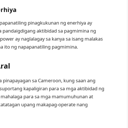
rhiya
papanatiling pinagkukunan ng enerhiya ay
 pandaigdigang aktibidad sa pagmimina ng
power ay naglalagay sa kanya sa isang malakas
a ito ng napapanatiling pagmimina.
ral
na pinapayagan sa Cameroon, kung saan ang
uportang kapaligiran para sa mga aktibidad ng
to ay mahalaga para sa mga mamumuhunan at
 katatagan upang makapag-operate nang