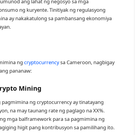
 sumunod ang lahat ng negosyo sa mga
nsumo ng kuryente. Tinitiyak ng regulasyong
imina ay nakakatulong sa pambansang ekonomiya
ayan.
gmimina ng
cryptocurrency
sa Cameroon, nagbigay
gang pananaw:
rypto Mining
pagmimina ng cryptocurrency ay tinatayang
yon, na may taunang rate ng paglago na XX%.
ang mga balframework para sa pagmimina ng
giging higit pang kontribusyon sa pamilihang ito.