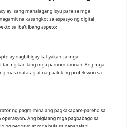
cy ay isang mahalagang isyu para sa mga
amit na kasangkot sa espasyo ng digital
ekto sa iba’t ibang aspeto:
pto ay nagbibigay katiyakan sa mga
ridad ng kanilang mga pamumuhunan. Ang mga
ing mas matatag at nag-aalok ng proteksyon sa
erator ng pagmimina ang pagkakapare-pareho sa
a operasyon. Ang biglaang mga pagbabago sa
 ng negosyo at mga hula sa pananalapi.