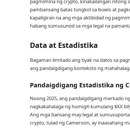
pagmimina ng crypto, kinakailangan nitong
pambansang batas tungkol sa buwis at pagko
kapaligiran na ang mga aktibidad ng pagm
habang sumusunod sa mga legal na pamant
Data at Estadistika
Bagaman limitado ang tiyak na datos sa pa
ang pandaigdigang konteksto ng mahahala
Pandaigdigang Estadistika ng C
Noong 2025, ang pandaigdigang merkado ng 
nagkakahalaga ng humigit-kumulang $XX bil
Ang mga bansang may legal at sumusuport
crypto, tulad ng Cameroon, ay inaasahang ma