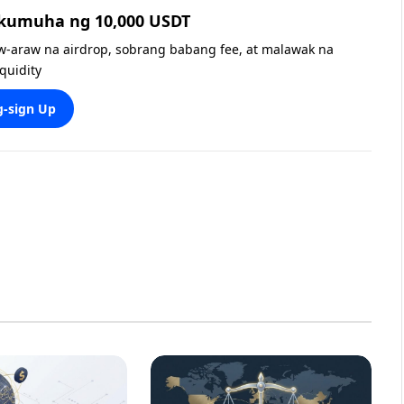
 kumuha ng 10,000 USDT
w-araw na airdrop, sobrang babang fee, at malawak na
iquidity
-sign Up