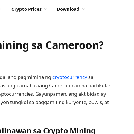
Crypto Prices
Download
mining sa Cameroon?
egal ang pagmimina ng
cryptocurrency
sa
as ang pamahalaang Cameroonian na partikular
ptocurrencies. Gayunpaman, ang aktibidad ay
yon tungkol sa paggamit ng kuryente, buwis, at
alinawan sa Crypto Mining