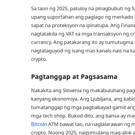
Sa taon ng 2025, patuloy na pinagbubuti ng 
upang suportahan ang paglago ng merkado n
sapat na proteksyon na ipinatupa. Ang Financi
nagtatakda ng VAT sa mga transaksyon ng cr
currency. Ang patakarang ito ay tumutugma s
nagtataguyod ng isang mas kanais-nais na ka
crypto.
Pagtanggap at Pagsasama
Nakakita ang Slovenia ng makabuluhang pag
kanyang ekonomiya. Ang Ljubljana, ang kabi
tumatanggap ng mga pagbabayad gamit an
mga tech shop. Bukod dito, ang bansa ay ma
Bitcoin
ATM bawat tao, na naglalarawan ng ma
crypto. Noong 2025, nagsimulang mag-alok 