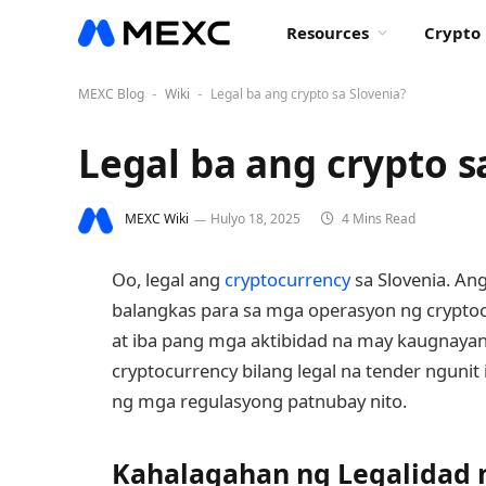
Resources
Crypto 
MEXC Blog
Wiki
Legal ba ang crypto sa Slovenia?
-
-
Legal ba ang crypto s
MEXC Wiki
Hulyo 18, 2025
4 Mins Read
Oo, legal ang
cryptocurrency
sa Slovenia. An
balangkas para sa mga operasyon ng crypto
at iba pang mga aktibidad na may kaugnaya
cryptocurrency bilang legal na tender ngunit it
ng mga regulasyong patnubay nito.
Kahalagahan ng Legalidad n