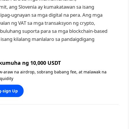
t, ang Slovenia ay kumakatawan sa isang
ikipag-ugnayan sa mga digital na pera. Ang mga
alan ng VAT sa mga transaksyon ng crypto,
buluhang suporta para sa mga blockchain-based
 isang kilalang manlalaro sa pandaigdigang
 kumuha ng 10,000 USDT
w-araw na airdrop, sobrang babang fee, at malawak na
iquidity
-sign Up