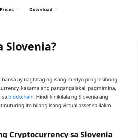
Prices
Download
a Slovenia?
g bansa ay nagtatag ng isang medyo progresibong
currency, kasama ang pangangalakal, pagmimina,
n sa
blockchain
. Hindi kinikilala ng Slovenia ang
inuturing ito bilang isang virtual asset sa ilalim
g Cryptocurrency sa Slovenia