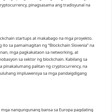
cryptocurrency, pinagsasama ang tradisyunal na
lockchain startups at makabago na mga proyekto.
 ito sa pamamagitan ng “Blockchain Slovenia” na
unan, mga pagkakataon sa networking, at
obasyon sa sektor ng blockchain. Kabilang sa
ga pinakalumang palitan ng cryptocurrency, na
abuluhang impluwensya sa mga pandaigdigang
 sa mga nangungunang bansa sa Europa pagdating