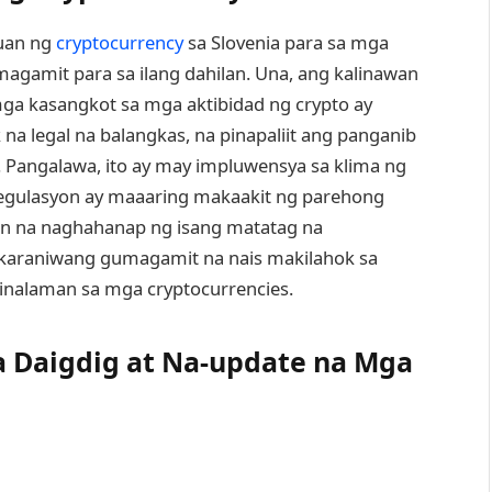
yuan ng
cryptocurrency
sa Slovenia para sa mga
amit para sa ilang dahilan. Una, ang kalinawan
mga kasangkot sa mga aktibidad ng crypto ay
na legal na balangkas, na pinapaliit ang panganib
. Pangalawa, ito ay may impluwensya sa klima ng
gulasyon ay maaaring makaakit ng parehong
n na naghahanap ng isang matatag na
ngkaraniwang gumagamit na nais makilahok sa
alaman sa mga cryptocurrencies.
 Daigdig at Na-update na Mga