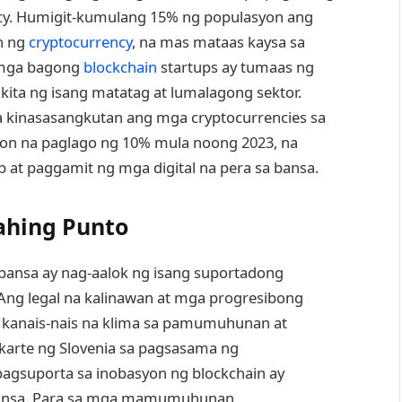
cy. Humigit-kumulang 15% ng populasyon ang
n ng
cryptocurrency
, na mas mataas kaysa sa
g mga bagong
blockchain
startups ay tumaas ng
ita ng isang matatag at lumalagong sektor.
a kinasasangkutan ang mga cryptocurrencies sa
-taon na paglago ng 10% mula noong 2023, na
 at paggamit ng mga digital na pera sa bansa.
ahing Punto
g bansa ay nag-aalok ng isang suportadong
. Ang legal na kalinawan at mga progresibong
 kanais-nais na klima sa pamumuhunan at
karte ng Slovenia sa pagsasama ng
 pagsuporta sa inobasyon ng blockchain ay
 bansa. Para sa mga mamumuhunan,