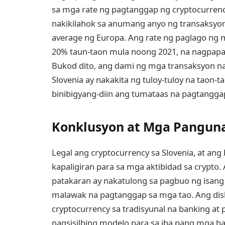
sa mga rate ng pagtanggap ng cryptocurren
nakikilahok sa anumang anyo ng transaksyo
average ng Europa. Ang rate ng paglago n
20% taun-taon mula noong 2021, na nagpapak
Bukod dito, ang dami ng mga transaksyon n
Slovenia ay nakakita ng tuloy-tuloy na taon
binibigyang-diin ang tumataas na pagtanggap
Konklusyon at Mga Pangun
Legal ang cryptocurrency sa Slovenia, at an
kapaligiran para sa mga aktibidad sa crypto
patakaran ay nakatulong sa pagbuo ng isang
malawak na pagtanggap sa mga tao. Ang dis
cryptocurrency sa tradisyunal na banking at
nagsisilbing modelo para sa iba pang mga