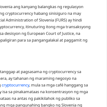
Slovenia ang kanyang balangkas ng regulasyon
g cryptocurrency habang sinisiguro na may
al Administration of Slovenia (FURS) ay hindi
yptocurrency, itinuturing itong mga transaksyong
a desisyon ng European Court of Justice, na
paligiran para sa pangangalakal at paggamit ng
tanggap at pagsasama ng cryptocurrency sa
sera, ay tahanan ng maraming negosyo na
g
cryptocurrency
, mula sa mga café hanggang sa
y isa sa pinakamataas na konsentrasyon ng mga
taas na antas ng pakikilahok ng publiko sa
ang mga pangunahing bangko ng Slovenia ng