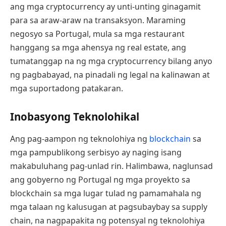
ang mga cryptocurrency ay unti-unting ginagamit
para sa araw-araw na transaksyon. Maraming
negosyo sa Portugal, mula sa mga restaurant
hanggang sa mga ahensya ng real estate, ang
tumatanggap na ng mga cryptocurrency bilang anyo
ng pagbabayad, na pinadali ng legal na kalinawan at
mga suportadong patakaran.
Inobasyong Teknolohikal
Ang pag-aampon ng teknolohiya ng
blockchain
sa
mga pampublikong serbisyo ay naging isang
makabuluhang pag-unlad rin. Halimbawa, naglunsad
ang gobyerno ng Portugal ng mga proyekto sa
blockchain sa mga lugar tulad ng pamamahala ng
mga talaan ng kalusugan at pagsubaybay sa supply
chain, na nagpapakita ng potensyal ng teknolohiya