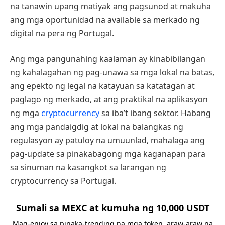
na tanawin upang matiyak ang pagsunod at makuha
ang mga oportunidad na available sa merkado ng
digital na pera ng Portugal.
Ang mga pangunahing kaalaman ay kinabibilangan
ng kahalagahan ng pag-unawa sa mga lokal na batas,
ang epekto ng legal na katayuan sa katatagan at
paglago ng merkado, at ang praktikal na aplikasyon
ng mga
cryptocurrency
sa iba’t ibang sektor. Habang
ang mga pandaigdig at lokal na balangkas ng
regulasyon ay patuloy na umuunlad, mahalaga ang
pag-update sa pinakabagong mga kaganapan para
sa sinuman na kasangkot sa larangan ng
cryptocurrency sa Portugal.
Sumali sa MEXC at kumuha ng 10,000 USDT
Mag-enjoy sa pinaka-trending na mga token, araw-araw na