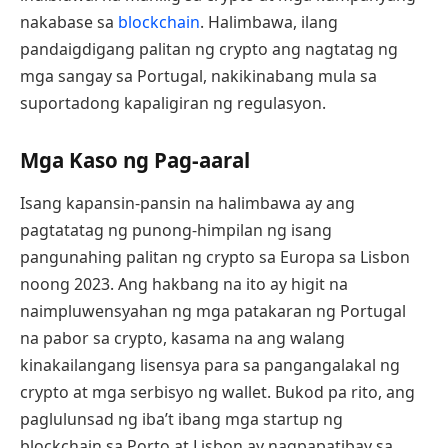
nakabase sa
blockchain
. Halimbawa, ilang
pandaigdigang palitan ng crypto ang nagtatag ng
mga sangay sa Portugal, nakikinabang mula sa
suportadong kapaligiran ng regulasyon.
Mga Kaso ng Pag-aaral
Isang kapansin-pansin na halimbawa ay ang
pagtatatag ng punong-himpilan ng isang
pangunahing palitan ng crypto sa Europa sa Lisbon
noong 2023. Ang hakbang na ito ay higit na
naimpluwensyahan ng mga patakaran ng Portugal
na pabor sa crypto, kasama na ang walang
kinakailangang lisensya para sa pangangalakal ng
crypto at mga serbisyo ng wallet. Bukod pa rito, ang
paglulunsad ng iba’t ibang mga startup ng
blockchain sa Porto at Lisbon ay nagpapatibay sa