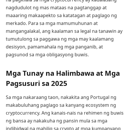
nagdudulot ng mas mataas na pagtanggap at
maaaring makaapekto sa katatagan at paglago ng
merkado. Para sa mga mamumuhunan at
mangangalakal, ang kaalaman sa legal na tanawin ay
tumutulong sa paggawa ng mga may kaalamang
desisyon, pamamahala ng mga panganib, at
pagsunod sa mga obligasyong buwis.
Mga Tunay na Halimbawa at Mga
Pagsusuri sa 2025
Sa mga nakaraang taon, nakakita ang Portugal ng
makabuluhang paglago sa kanyang ecosystem ng
cryptocurrency. Ang kanais-nais na rehimen ng buwis
ng bansa ay nakakuha ng pansin mula sa mga
indibidwal na mahilig sa crypto at mga kumpanyang