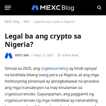
MEXC Blog
Wiki
Legal ba ang crypto sa Nigeria?
-
-
Legal ba ang crypto sa
Nigeria?
MEXC Wiki
Hulyo 17, 2025
4 Mins Read
Simula sa 2025, ang
cryptocurrency
ay hindi opisyal
na kinikilala bilang isang pera sa Nigeria, at ang mga
institusyong pinansyal ay ipinagbabawal na iproseso
ang mga transaksyon na may kinalaman sa
cryptocurrencies. Gayunpaman, ang paggamit ng
cryptocurrencies ng mga indibidwal ay nananatiling