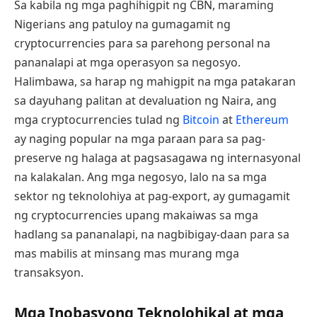
Sa kabila ng mga paghihigpit ng CBN, maraming
Nigerians ang patuloy na gumagamit ng
cryptocurrencies para sa parehong personal na
pananalapi at mga operasyon sa negosyo.
Halimbawa, sa harap ng mahigpit na mga patakaran
sa dayuhang palitan at devaluation ng Naira, ang
mga cryptocurrencies tulad ng
Bitcoin
at
Ethereum
ay naging popular na mga paraan para sa pag-
preserve ng halaga at pagsasagawa ng internasyonal
na kalakalan. Ang mga negosyo, lalo na sa mga
sektor ng teknolohiya at pag-export, ay gumagamit
ng cryptocurrencies upang makaiwas sa mga
hadlang sa pananalapi, na nagbibigay-daan para sa
mas mabilis at minsang mas murang mga
transaksyon.
Mga Inobasyong Teknolohikal at mga