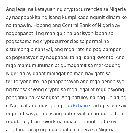
Ang legal na katayuan ng cryptocurrencies sa Nigeria
ay nagpapakita ng isang kumplikado ngunit dinamiko
na tanawin. Habang ang Central Bank of Nigeria ay
nagpapanatili ng mahigpit na posisyon laban sa
pagsasama ng cryptocurrencies sa pormal na
sistemang pinansyal, ang mga rate ng pag-aampon
sa populasyon ay nagpapakita ng ibang kwento. Ang
mga mamumuhunan at gumagamit sa merkadong
Nigerian ay dapat maingat na mag-navigate sa
teritoryong ito, na pinapantayan ang mga benepisyo
ng transaksyong crypto sa mga legal at regulasyong
panganib na kasangkot. Ang patuloy na pag-unlad ng
e-Naira at ang masiglang
blockchain
startup scene ay
mga indikasyon ng isang potensyal na umuunlad na
regulatory framework na maaaring muling tukuyin
ang hinaharap ng mga digital na pera sa Nigeria.