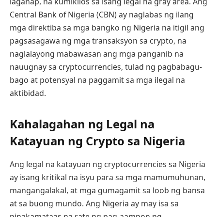
laganap, na kumikilos sa isang legal na gray area. Ang
Central Bank of Nigeria (CBN) ay naglabas ng ilang
mga direktiba sa mga bangko ng Nigeria na itigil ang
pagsasagawa ng mga transaksyon sa crypto, na
naglalayong mabawasan ang mga panganib na
nauugnay sa cryptocurrencies, tulad ng pagbabagu-
bago at potensyal na paggamit sa mga ilegal na
aktibidad.
Kahalagahan ng Legal na
Katayuan ng Crypto sa Nigeria
Ang legal na katayuan ng cryptocurrencies sa Nigeria
ay isang kritikal na isyu para sa mga mamumuhunan,
mangangalakal, at mga gumagamit sa loob ng bansa
at sa buong mundo. Ang Nigeria ay may isa sa
pinakamataas na rate ng pag-aampon ng