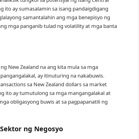
ang ito ay sumasalamin sa isang pandaigdigang
aglalayong samantalahin ang mga benepisyo ng
g mga panganib tulad ng volatility at mga banta
 ng New Zealand na ang kita mula sa mga
angangalakal, ay itinuturing na nakabuwis.
transactions sa New Zealand dollars sa market
ang ito ay tumutulong sa mga mangangalakal at
a obligasyong buwis at sa pagpapanatili ng
 Sektor ng Negosyo