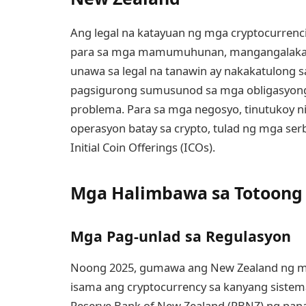
Ang legal na katayuan ng mga cryptocurrenc
para sa mga mamumuhunan, mangangalakal,
unawa sa legal na tanawin ay nakakatulong
pagsigurong sumusunod sa mga obligasyong b
problema. Para sa mga negosyo, tinutukoy n
operasyon batay sa crypto, tulad ng mga s
Initial Coin Offerings (ICOs).
Mga Halimbawa sa Totoong 
Mga Pag-unlad sa Regulasyon
Noong 2025, gumawa ang New Zealand ng m
isama ang cryptocurrency sa kanyang siste
Reserve Bank of New Zealand (RBNZ) ng panan