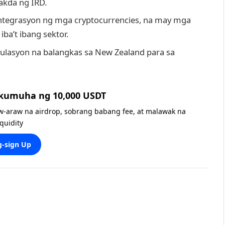
akda ng IRD.
integrasyon ng mga cryptocurrencies, na may mga
iba’t ibang sektor.
gulasyon na balangkas sa New Zealand para sa
 kumuha ng 10,000 USDT
w-araw na airdrop, sobrang babang fee, at malawak na
iquidity
-sign Up