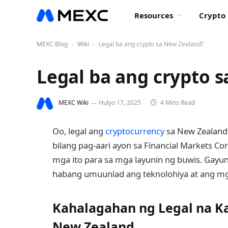
Resources
Crypto 
MEXC Blog
Wiki
Legal ba ang crypto sa New Zealand?
-
-
Legal ba ang crypto 
MEXC Wiki
Hulyo 17, 2025
4 Mins Read
Oo, legal ang
cryptocurrency
sa New Zealand.
bilang pag-aari ayon sa Financial Markets Co
mga ito para sa mga layunin ng buwis. Gay
habang umuunlad ang teknolohiya at ang mg
Kahalagahan ng Legal na K
New Zealand