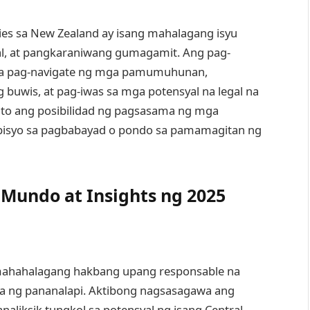
ies sa New Zealand ay isang mahalagang isyu
 at pangkaraniwang gumagamit. Ang pag-
 sa pag-navigate ng mga pamumuhunan,
uwis, at pag-iwas sa mga potensyal na legal na
ito ang posibilidad ng pagsasama ng mga
erbisyo sa pagbabayad o pondo sa pamamagitan ng
Mundo at Insights ng 2025
ahahalagang hakbang upang responsable na
ma ng pananalapi. Aktibong nagsasagawa ang
aliksik tungkol sa potensyal ng isang Central