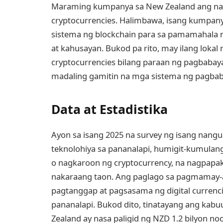
Maraming kumpanya sa New Zealand ang nagp
cryptocurrencies. Halimbawa, isang kumpany
sistema ng blockchain para sa pamamahala n
at kahusayan. Bukod pa rito, may ilang loka
cryptocurrencies bilang paraan ng pagbabaya
madaling gamitin na mga sistema ng pagbab
Data at Estadistika
Ayon sa isang 2025 na survey ng isang nang
teknolohiya sa pananalapi, humigit-kumul
o nagkaroon ng cryptocurrency, na nagpapak
nakaraang taon. Ang paglago sa pagmamay-a
pagtanggap at pagsasama ng digital currenc
pananalapi. Bukod dito, tinatayang ang kab
Zealand ay nasa paligid ng NZD 1.2 bilyon 