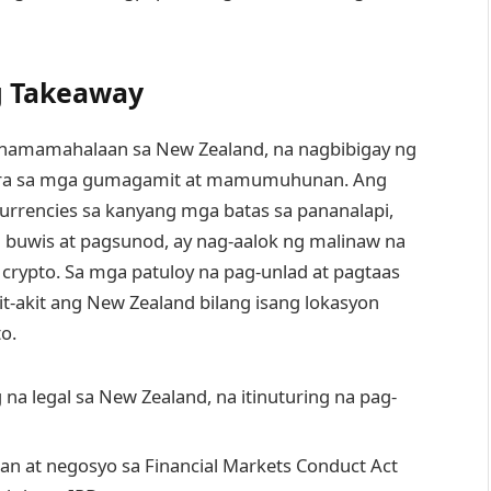
g Takeaway
t pinamamahalaan sa New Zealand, na nagbibigay ng
n para sa mga gumagamit at mamumuhunan. Ang
urrencies sa kanyang mga batas sa pananalapi,
 buwis at pagsunod, ay nag-aalok ng malinaw na
crypto. Sa mga patuloy na pag-unlad at pagtaas
it-akit ang New Zealand bilang isang lokasyon
o.
 na legal sa New Zealand, na itinuturing na pag-
t negosyo sa Financial Markets Conduct Act