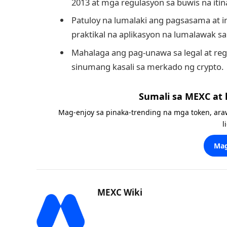
2013 at mga regulasyon sa buwis na itin
Patuloy na lumalaki ang pagsasama at 
praktikal na aplikasyon na lumalawak sa 
Mahalaga ang pag-unawa sa legal at re
sinumang kasali sa merkado ng crypto.
Sumali sa MEXC at
Mag-enjoy sa pinaka-trending na mga token, ara
l
Mag
MEXC Wiki