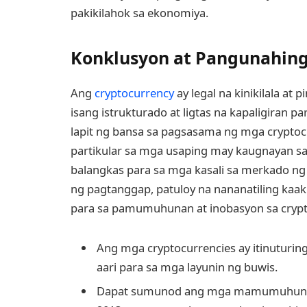
pakikilahok sa ekonomiya.
Konklusyon at Pangunahin
Ang
cryptocurrency
ay legal na kinikilala a
isang istrukturado at ligtas na kapaligira
lapit ng bansa sa pagsasama ng mga cryptoc
partikular sa mga usaping may kaugnayan sa
balangkas para sa mga kasali sa merkado ng 
ng pagtanggap, patuloy na nananatiling kaak
para sa pamumuhunan at inobasyon sa crypt
Ang mga cryptocurrencies ay itinuturing
aari para sa mga layunin ng buwis.
Dapat sumunod ang mga mamumuhunan a