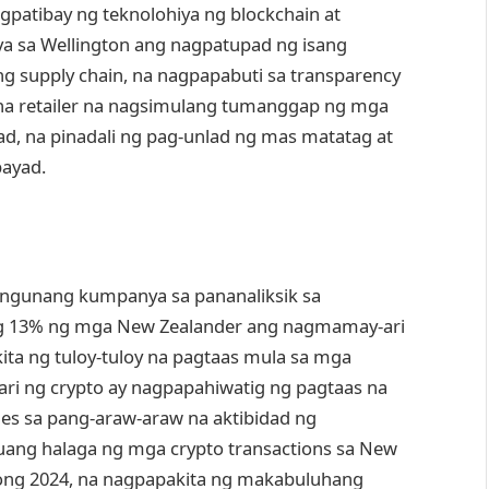
atibay ng teknolohiya ng blockchain at
a sa Wellington ang nagpatupad ng isang
g supply chain, na nagpapabuti sa transparency
l na retailer na nagsimulang tumanggap ng mga
d, na pinadali ng pag-unlad ng mas matatag at
ayad.
ungunang kumpanya sa pananaliksik sa
ang 13% ng mga New Zealander ang nagmamay-ari
ita ng tuloy-tuloy na pagtaas mula sa mga
ri ng crypto ay nagpapahiwatig ng pagtaas na
ies sa pang-araw-araw na aktibidad ng
uuang halaga ng mga crypto transactions sa New
noong 2024, na nagpapakita ng makabuluhang