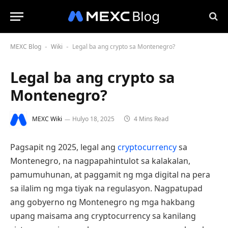
MEXC Blog
Wiki
Legal ba ang crypto sa Montenegro?
-
-
Legal ba ang crypto sa
Montenegro?
MEXC Wiki
Hulyo 18, 2025
4 Mins Read
Pagsapit ng 2025, legal ang
cryptocurrency
sa
Montenegro, na nagpapahintulot sa kalakalan,
pamumuhunan, at paggamit ng mga digital na pera
sa ilalim ng mga tiyak na regulasyon. Nagpatupad
ang gobyerno ng Montenegro ng mga hakbang
upang maisama ang cryptocurrency sa kanilang