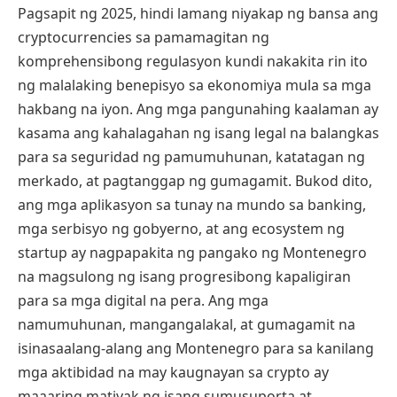
Pagsapit ng 2025, hindi lamang niyakap ng bansa ang
cryptocurrencies sa pamamagitan ng
komprehensibong regulasyon kundi nakakita rin ito
ng malalaking benepisyo sa ekonomiya mula sa mga
hakbang na iyon. Ang mga pangunahing kaalaman ay
kasama ang kahalagahan ng isang legal na balangkas
para sa seguridad ng pamumuhunan, katatagan ng
merkado, at pagtanggap ng gumagamit. Bukod dito,
ang mga aplikasyon sa tunay na mundo sa banking,
mga serbisyo ng gobyerno, at ang ecosystem ng
startup ay nagpapakita ng pangako ng Montenegro
na magsulong ng isang progresibong kapaligiran
para sa mga digital na pera. Ang mga
namumuhunan, mangangalakal, at gumagamit na
isinasaalang-alang ang Montenegro para sa kanilang
mga aktibidad na may kaugnayan sa crypto ay
maaaring matiyak ng isang sumusuporta at