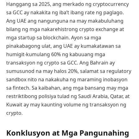
Hanggang sa 2025, ang merkado ng cryptocurrency
sa GCC ay nakakita ng iba’t ibang rate ng paglago.
Ang UAE ang nangunguna na may makabuluhang
bilang ng mga nakarehistrong crypto exchange at
mga startup sa blockchain. Ayon sa mga
pinakabagong ulat, ang UAE ay kumakatawan sa
humigit-kumulang 60% ng kabuuang mga
transaksyon ng crypto sa GCC. Ang Bahrain ay
sumusunod na may halos 20%, salamat sa regulatory
sandbox nito na nakakuha ng maraming inobasyon
sa fintech. Sa kaibahan, ang mga bansang may mga
restriktibong polisiya tulad ng Saudi Arabia, Qatar, at
Kuwait ay may kaunting volume ng transaksyon ng
crypto.
Konklusyon at Mga Pangunahing