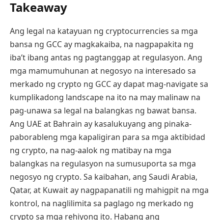
Takeaway
Ang legal na katayuan ng cryptocurrencies sa mga
bansa ng GCC ay magkakaiba, na nagpapakita ng
iba’t ibang antas ng pagtanggap at regulasyon. Ang
mga mamumuhunan at negosyo na interesado sa
merkado ng crypto ng GCC ay dapat mag-navigate sa
kumplikadong landscape na ito na may malinaw na
pag-unawa sa legal na balangkas ng bawat bansa.
Ang UAE at Bahrain ay kasalukuyang ang pinaka-
paborableng mga kapaligiran para sa mga aktibidad
ng crypto, na nag-aalok ng matibay na mga
balangkas na regulasyon na sumusuporta sa mga
negosyo ng crypto. Sa kaibahan, ang Saudi Arabia,
Qatar, at Kuwait ay nagpapanatili ng mahigpit na mga
kontrol, na naglilimita sa paglago ng merkado ng
crypto sa mga rehiyong ito. Habang ang