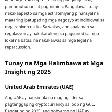
pamumuhunan, at pagmimina. Pangalawa, ito ay
nakakaapekto sa mga estratehiyang pinansyal na
maaaring ipatupad ng mga negosyo at indibidwal sa
mga rehiyon na ito. Sa wakas, ang kaalaman sa
regulasyon ay nakakatulong sa pagsunod sa mga
lokal na batas, na nakakaiwas sa mga legal na
repercussion.
Tunay na Mga Halimbawa at Mga
Insight ng 2025
United Arab Emirates (UAE)
Ang UAE ay nagsimula na maging lider sa
pagtanggap ng cryptocurrency sa loob ng GCC.
Pagdating ng 2025, ang gobyerno ng UAE ay