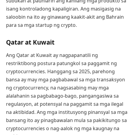
subukan at paunlarin ang kanilang mga produkto sa
isang kontroladong kapaligiran. Ang masigasig na
saloobin na ito ay ginawang kaakit-akit ang Bahrain
para sa mga startup ng crypto.
Qatar at Kuwait
Ang Qatar at Kuwait ay nagpapanatili ng
restriktibong postura patungkol sa paggamit ng
cryptocurrencies. Hanggang sa 2025, parehong
bansa ay may mga pagbabawal sa mga transaksyon
ng cryptocurrency, na nagsasabing may mga
alalahanin sa pagbabago-bago, pangangasiwa sa
regulasyon, at potensyal na paggamit sa mga ilegal
na aktibidad. Ang mga institusyong pinansyal sa mga
bansang ito ay pinagbawalan mula sa pakikitungo sa
cryptocurrencies o nag-aalok ng mga kaugnay na