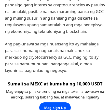
pandaigdigang interes sa cryptocurrencies ay patuloy
na lumalaki, posible na mas maraming bansa ng GCC
ang muling susuriin ang kanilang mga diskarte sa
regulasyon upang samantalahin ang mga benepisyo
ng ekonomiya ng teknolohiyang blockchain.
Ang pag-unawa sa mga nuansang ito ay mahalaga
para sa sinumang nagnanais na makilahok sa
merkado ng cryptocurrency sa GCC, maging ito ay
para sa pamumuhunan, pangangalakal, o mga
layunin sa pag-unlad ng negosyo.
Sumali sa MEXC at kumuha ng 10,000 USDT
Mag-enjoy sa pinaka-trending na mga token, araw-araw na
airdrop, sobrang babang fee, at malawak na liquidity
Mag-sign Up