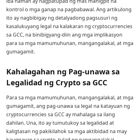
iba naman ay nagpatupad ng mas mahigpit na
kontrol o mga ganap na pagbabawal. Ang artikulong
ito ay nagbibigay ng detalyadong pagsusuri ng
kasalukuyang legal na kalakaran ng cryptocurrencies
sa GCC, na binibigyang-diin ang mga implikasyon
para sa mga mamumuhunan, mangangalakal, at mga
gumagamit.
Kahalagahan ng Pag-unawa sa
Legalidad ng Crypto sa GCC
Para sa mga mamumuhunan, mangangalakal, at mga
gumagamit, ang pag-unawa sa legal na katayuan ng
cryptocurrencies sa GCC ay mahalaga sa ilang
dahilan. Una, ito ay tumutukoy sa legalidad at
kaligtasan ng pakikilahok sa mga aktibidad na may
kaugnayan sa crypto, tulad ng pangangalakal,