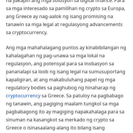
na yakapin ang mga solusyon sa digital finance. Para
sa mga interesado sa pamilihan ng crypto sa Europa,
ang Greece ay nag-aalok ng isang promising na
tanawin sa mga legal at regulasyong advancements
sa cryptocurrency.
Ang mga mahahalagang puntos ay kinabibilangan ng
kahalagahan ng pag-unawa sa mga lokal na
regulasyon, ang potensyal para sa inobasyon sa
pananalapi sa loob ng isang legal na sumusuportang
kapaligiran, at ang makabuluhang papel ng mga
regulatory bodies sa paghubog ng hinaharap ng
cryptocurrency
sa Greece. Sa patuloy na pagbabago
ng tanawin, ang pagiging maalam tungkol sa mga
pagbabagong ito ay magiging napakahalaga para sa
sinuman na kasangkot sa merkado ng crypto sa
Greece o isinasaalang-alang ito bilang isang