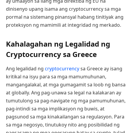
ay umaayon sa ilang mga direktiba ng EU na
dinisenyo upang isama ang cryptocurrency sa mga
pormal na sistemang pinansyal habang tinitiyak ang
proteksyon ng mamimili at integridad ng merkado.
Kahalagahan ng Legalidad ng
Cryptocurrency sa Greece
Ang legalidad ng
cryptocurrency
sa Greece ay isang
kritikal na isyu para sa mga mamumuhunan,
mangangalakal, at mga gumagamit sa loob ng bansa
at globally. Ang pag-unawa sa legal na kalakaran ay
tumutulong sa pag-navigate ng mga pamumuhunan,
pag-intindi sa mga implikasyon ng buwis, at
pagsunod sa mga kinakailangan sa regulasyon. Para
sa mga negosyo, tinutukoy nito ang posibilidad ng
pagsasama ng mga operasyon batay sa crypto, tulad