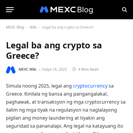
MEXC Blog
Wiki
Legal ba ang crypto sa Greece?
-
-
Legal ba ang crypto sa
Greece?
MEXC Wiki
Hulyo 18, 2025
4 Mins Read
Simula noong 2025, legal ang
cryptocurrency
sa
Greece. Kinilala ng bansa ang pangangalakal,
paghawak, at transaksyon ng mga cryptocurrency sa
ilalim ng mga tiyak na regulasyon na naglalayong
pigilan ang money laundering at tiyakin ang
seguridad sa pananalapi. Ang legal na katayuang ito