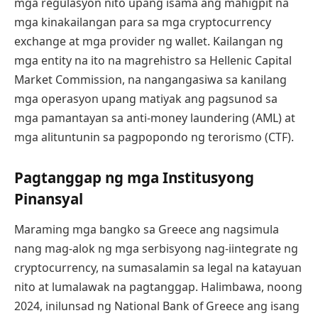
mga regulasyon nito upang isama ang mahigpit na
mga kinakailangan para sa mga cryptocurrency
exchange at mga provider ng wallet. Kailangan ng
mga entity na ito na magrehistro sa Hellenic Capital
Market Commission, na nangangasiwa sa kanilang
mga operasyon upang matiyak ang pagsunod sa
mga pamantayan sa anti-money laundering (AML) at
mga alituntunin sa pagpopondo ng terorismo (CTF).
Pagtanggap ng mga Institusyong
Pinansyal
Maraming mga bangko sa Greece ang nagsimula
nang mag-alok ng mga serbisyong nag-iintegrate ng
cryptocurrency, na sumasalamin sa legal na katayuan
nito at lumalawak na pagtanggap. Halimbawa, noong
2024, inilunsad ng National Bank of Greece ang isang