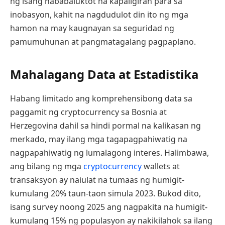
ng isang nababaluktot na kapaligiran para sa
inobasyon, kahit na nagdudulot din ito ng mga
hamon na may kaugnayan sa seguridad ng
pamumuhunan at pangmatagalang pagpaplano.
Mahalagang Data at Estadistika
Habang limitado ang komprehensibong data sa
paggamit ng cryptocurrency sa Bosnia at
Herzegovina dahil sa hindi pormal na kalikasan ng
merkado, may ilang mga tagapagpahiwatig na
nagpapahiwatig ng lumalagong interes. Halimbawa,
ang bilang ng mga
cryptocurrency
wallets at
transaksyon ay naiulat na tumaas ng humigit-
kumulang 20% taun-taon simula 2023. Bukod dito,
isang survey noong 2025 ang nagpakita na humigit-
kumulang 15% ng populasyon ay nakikilahok sa ilang