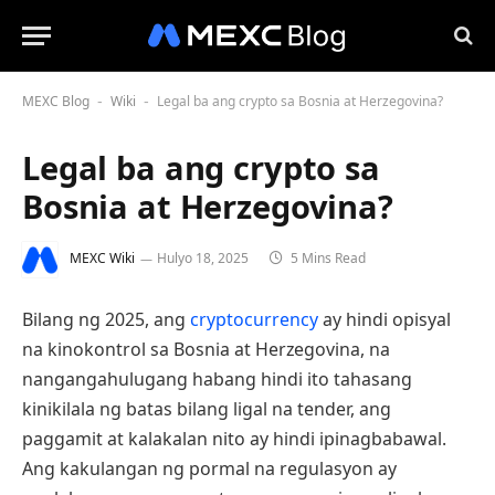
MEXC Blog
Wiki
Legal ba ang crypto sa Bosnia at Herzegovina?
-
-
Legal ba ang crypto sa
Bosnia at Herzegovina?
MEXC Wiki
Hulyo 18, 2025
5 Mins Read
Bilang ng 2025, ang
cryptocurrency
ay hindi opisyal
na kinokontrol sa Bosnia at Herzegovina, na
nangangahulugang habang hindi ito tahasang
kinikilala ng batas bilang ligal na tender, ang
paggamit at kalakalan nito ay hindi ipinagbabawal.
Ang kakulangan ng pormal na regulasyon ay