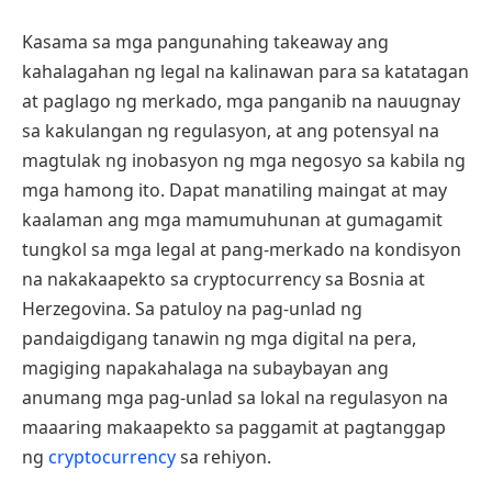
Kasama sa mga pangunahing takeaway ang
kahalagahan ng legal na kalinawan para sa katatagan
at paglago ng merkado, mga panganib na nauugnay
sa kakulangan ng regulasyon, at ang potensyal na
magtulak ng inobasyon ng mga negosyo sa kabila ng
mga hamong ito. Dapat manatiling maingat at may
kaalaman ang mga mamumuhunan at gumagamit
tungkol sa mga legal at pang-merkado na kondisyon
na nakakaapekto sa cryptocurrency sa Bosnia at
Herzegovina. Sa patuloy na pag-unlad ng
pandaigdigang tanawin ng mga digital na pera,
magiging napakahalaga na subaybayan ang
anumang mga pag-unlad sa lokal na regulasyon na
maaaring makaapekto sa paggamit at pagtanggap
ng
cryptocurrency
sa rehiyon.