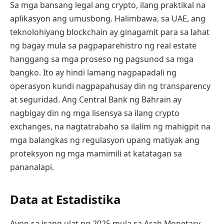
Sa mga bansang legal ang crypto, ilang praktikal na
aplikasyon ang umusbong. Halimbawa, sa UAE, ang
teknolohiyang blockchain ay ginagamit para sa lahat
ng bagay mula sa pagpaparehistro ng real estate
hanggang sa mga proseso ng pagsunod sa mga
bangko. Ito ay hindi lamang nagpapadali ng
operasyon kundi nagpapahusay din ng transparency
at seguridad. Ang Central Bank ng Bahrain ay
nagbigay din ng mga lisensya sa ilang crypto
exchanges, na nagtatrabaho sa ilalim ng mahigpit na
mga balangkas ng regulasyon upang matiyak ang
proteksyon ng mga mamimili at katatagan sa
pananalapi.
Data at Estadistika
Ayon sa isang ulat ng 2025 mula sa Arab Monetary