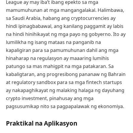
League ay may iba’t ibang epekto sa mga
mamumuhunan at mga mangangalakal. Halimbawa,
sa Saudi Arabia, habang ang cryptocurrencies ay
hindi ipinagbabawal, ang kanilang paggamit ay labis
na hindi hinihikayat ng mga payo ng gobyerno. Ito ay
lumilikha ng isang mataas na panganib na
kapaligiran para sa pamumuhunan dahil ang mga
hinaharap na regulasyon ay maaaring lumihis
patungo sa mas mahigpit na mga patakaran. Sa
kabaligtaran, ang progresibong pananaw ng Bahrain
at regulatory sandbox para sa mga fintech startups
ay nakapaghikayat ng malaking halaga ng dayuhang
crypto investment, pinahusay ang mga
pagsusumikap nito sa pagpapalawak ng ekonomiya.
Praktikal na Aplikasyon