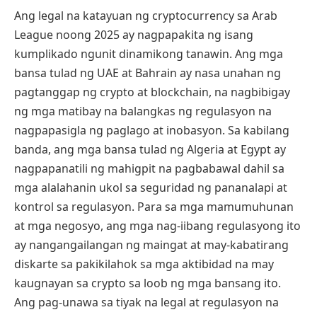
Ang legal na katayuan ng cryptocurrency sa Arab
League noong 2025 ay nagpapakita ng isang
kumplikado ngunit dinamikong tanawin. Ang mga
bansa tulad ng UAE at Bahrain ay nasa unahan ng
pagtanggap ng crypto at blockchain, na nagbibigay
ng mga matibay na balangkas ng regulasyon na
nagpapasigla ng paglago at inobasyon. Sa kabilang
banda, ang mga bansa tulad ng Algeria at Egypt ay
nagpapanatili ng mahigpit na pagbabawal dahil sa
mga alalahanin ukol sa seguridad ng pananalapi at
kontrol sa regulasyon. Para sa mga mamumuhunan
at mga negosyo, ang mga nag-iibang regulasyong ito
ay nangangailangan ng maingat at may-kabatirang
diskarte sa pakikilahok sa mga aktibidad na may
kaugnayan sa crypto sa loob ng mga bansang ito.
Ang pag-unawa sa tiyak na legal at regulasyon na