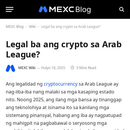
MEXC Blog
Wiki
Legal ba ang crypto sa Arab League?
-
-
Legal ba ang crypto sa Arab
League?
MEXC Wiki
Hulyo 18, 2025
5 Mins Read
Ang legalidad ng
cryptocurrency
sa Arab League ay
nag-iiba-iba nang malaki sa mga kasaping estado
nito. Noong 2025, ang ilang mga bansa ay tinanggap
ang teknolohiya at isinama ito sa kanilang mga
sistemang pinansyal, habang ang iba ay nagpatupad
ng mahigpit na pagbabawal o seryosong mga